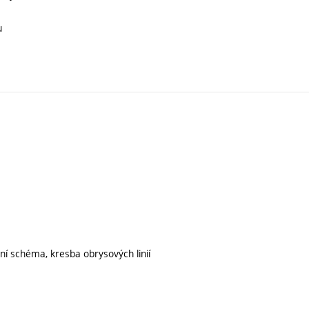
u
ní schéma, kresba obrysových linií