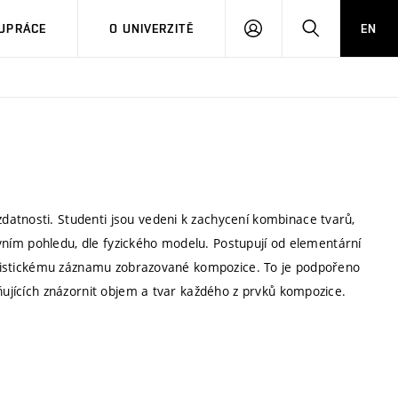
PŘIHLÁSIT
HLEDAT
UPRÁCE
O UNIVERZITĚ
EN
SE
atnosti. Studenti jsou vedeni k zachycení kombinace tvarů,
tivním pohledu, dle fyzického modelu. Postupují od elementární
realistickému záznamu zobrazované kompozice. To je podpořeno
žňujících znázornit objem a tvar každého z prvků kompozice.