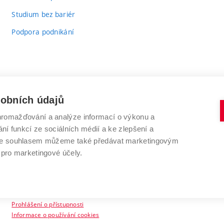
Studium bez bariér
Podpora podnikání
sobních údajů
romažďování a analýze informací o výkonu a
VYSOKÉ UČENÍ TECHNICKÉ V BRNĚ
ní funkcí ze sociálních médií a ke zlepšení a
Antonínská 548/1
www.vut.cz
 Se souhlasem můžeme také předávat marketingovým
602 00 Brno
vut@vutbr.cz
 pro marketingové účely.
Prohlášení o přístupnosti
Informace o používání cookies