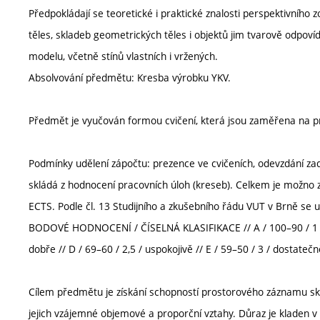
Předpokládají se teoretické i praktické znalosti perspektivního
těles, skladeb geometrických těles i objektů jim tvarově odpoví
modelu, včetně stínů vlastních i vržených.
Absolvování předmětu: Kresba výrobku YKV.
Předmět je vyučován formou cvičení, která jsou zaměřena na pra
Podmínky udělení zápočtu: prezence ve cvičeních, odevzdání z
skládá z hodnocení pracovních úloh (kreseb). Celkem je možno zí
ECTS. Podle čl. 13 Studijního a zkušebního řádu VUT v Brně se u
BODOVÉ HODNOCENÍ / ČÍSELNÁ KLASIFIKACE // A / 100–90 / 1 / vý
dobře // D / 69–60 / 2,5 / uspokojivě // E / 59–50 / 3 / dostatečn
Cílem předmětu je získání schopností prostorového záznamu s
jejich vzájemné objemové a proporční vztahy. Důraz je kladen v