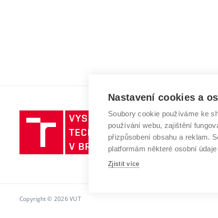
Nastavení cookies a o
Soubory cookie používáme ke sh
Vysoké
používání webu, zajištění fungová
učení
přizpůsobení obsahu a reklam.
technické
platformám některé osobní údaje
v
Zjistit více
Brně
Copyright © 2026 VUT