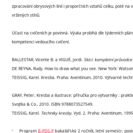
zpracování obrysových linií i proporčních vztahů celku, poté na v
vržených stínů.
Účast na cvičeních je povinná. Výuka probíhá dle týdenních p
kompetenci vedoucího cvičení.
BALLESTAR, Vicente B. a VIGUÉ, Jordi.
Skici: kompletní průvodce
DE REYNA, Rudy. How to draw what you see. New York: Watson -
TEISSIG, Karel. Kresba. Praha: Aventinum, 2010. Výtvarné tech
GRAY, Peter. Kresba a ilustrace: příručka pro výtvarníky : prakt
Svojtka & Co., 2010. ISBN 9788073527549.
TEISSIG, Karel.
Techniky kresby
. Vyd. 2. Praha: Aventinum, 199
Program
B-PDS-P
bakalářský 2 ročník, letní semestr, pov