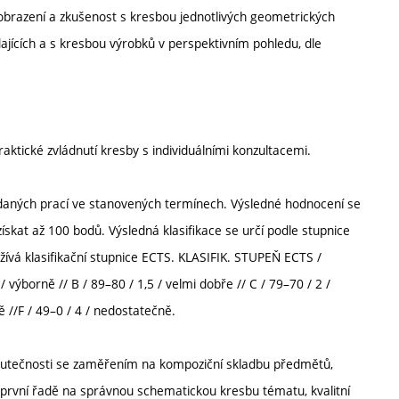
 zobrazení a zkušenost s kresbou jednotlivých geometrických
dajících a s kresbou výrobků v perspektivním pohledu, dle
ktické zvládnutí kresby s individuálními konzultacemi.
adaných prací ve stanovených termínech. Výsledné hodnocení se
skat až 100 bodů. Výsledná klasifikace se určí podle stupnice
žívá klasifikační stupnice ECTS. KLASIFIK. STUPEŇ ECTS /
borně // B / 89–80 / 1,5 / velmi dobře // C / 79–70 / 2 /
ě //F / 49–0 / 4 / nedostatečně.
kutečnosti se zaměřením na kompoziční skladbu předmětů,
 první řadě na správnou schematickou kresbu tématu, kvalitní