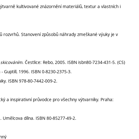
ýtvarně kultivované znázornění materiálů, textur a vlastních i
lánů rozvrhů. Stanovení způsobů náhrady zmeškané výuky je v
 skicováním
. Čestlice: Rebo, 2005. ISBN isbn80-7234-431-5. (CS)
 Guptill, 1996. ISBN 0-8230-2375-3.
niky. ISBN 978-80-7442-009-2.
ický a inspirativní průvodce pro všechny výtvarníky. Praha:
5. Umělcova dílna. ISBN 80-85277-49-2.
inný