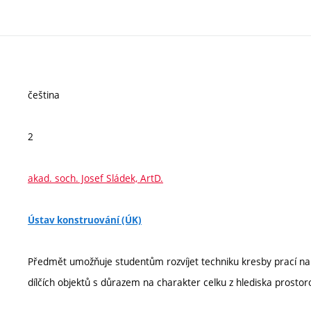
čeština
2
akad. soch. Josef Sládek, ArtD.
Ústav konstruování (ÚK)
Předmět umožňuje studentům rozvíjet techniku kresby prací na sl
dílčích objektů s důrazem na charakter celku z hlediska prostor