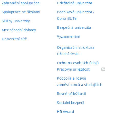
Zahraniční spolupráce
Udržitelná univerzita
Spolupráce se školami
Podnikavá univerzita /
ContriBUTe
Služby univerzity
Bezpečná univerzita
Mezinárodní dohody
Vyznamenání
Univerzitní sítě
Organizační struktura
Úřední deska
Ochrana osobních údajů
(externí
Pracovní příležitosti
odkaz)
Podpora a rozvoj
zaměstnanců a studujících
Rovné příležitosti
Sociální bezpečí
HR Award