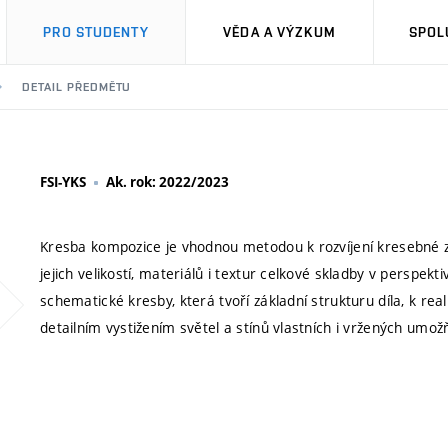
PRO STUDENTY
VĚDA A VÝZKUM
SPOL
DETAIL PŘEDMĚTU
FSI-YKS
Ak. rok: 2022/2023
Kresba kompozice je vhodnou metodou k rozvíjení kresebné zd
jejich velikostí, materiálů i textur celkové skladby v perspek
schematické kresby, která tvoří základní strukturu díla, k 
detailním vystižením světel a stínů vlastních i vržených umo