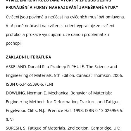
VYMEZENÍ KONTROLOVANÉ VÝUKY A ZPŮSOB JEJÍHO
PROVÁDĚNÍ A FORMY NAHRAZOVÁNÍ ZAMEŠKANÉ VÝUKY
Cvičení jsou povinná a neúčast na cvičeních musí být omluvena.
V případě neúčasti na cvičení student vypracuje ze cvičení
protokol a prokáže vyučujícímu, že danou problematiku
pochopil.
ZÁKLADNÍ LITERATURA
ASKELAND, Donald R. a Pradeep P. PHULÉ. The Science and
Engineering of Materials. 5th Edition. Canada: Thomson, 2006.
ISBN 0-534-55396-6. (EN)
DOWLING, Norman E. Mechanical Behavior of Materials:
Engineering Methods for Deformation, Fracture, and Fatigue.
Engelwood Cliffs, N.J.: Prentice-Hall, 1993. ISBN 0-13-026956-5.
(EN)
SURESH, S. Fatigue of Materials. 2nd edition. Cambridge, UK: