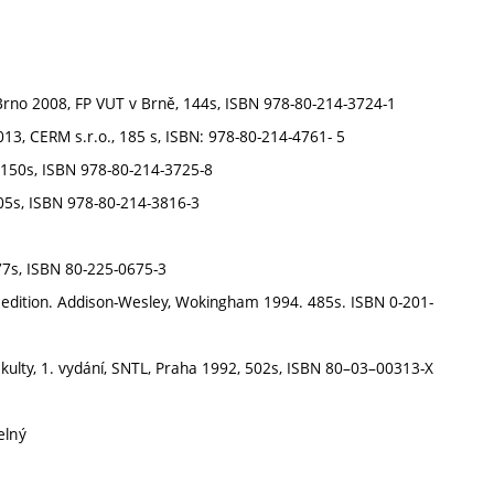
 Brno 2008, FP VUT v Brně, 144s, ISBN 978-80-214-3724-1
013, CERM s.r.o., 185 s, ISBN: 978-80-214-4761- 5
, 150s, ISBN 978-80-214-3725-8
105s, ISBN 978-80-214-3816-3
77s, ISBN 80-225-0675-3
edition. Addison-Wesley, Wokingham 1994. 485s. ISBN 0-201-
fakulty, 1. vydání, SNTL, Praha 1992, 502s, ISBN 80–03–00313-X
elný