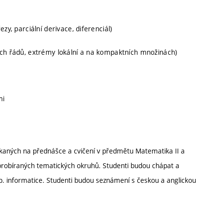
zy, parciální derivace, diferenciál)
ích řádů, extrémy lokální a na kompaktních množinách)
mi
skaných na přednášce a cvičení v předmětu Matematika II a
 probíraných tematických okruhů. Studenti budou chápat a
. informatice. Studenti budou seznámení s českou a anglickou