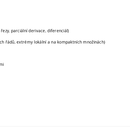
ezy, parciální derivace, diferenciál)
ích řádů, extrémy lokální a na kompaktních množinách)
mi