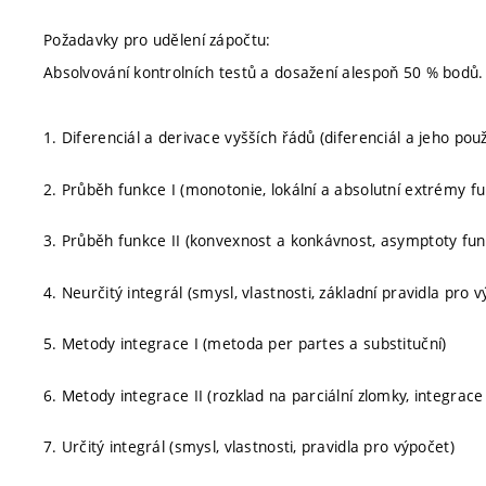
Požadavky pro udělení zápočtu:
Absolvování kontrolních testů a dosažení alespoň 50 % bodů.
1. Diferenciál a derivace vyšších řádů (diferenciál a jeho použi
2. Průběh funkce I (monotonie, lokální a absolutní extrémy f
3. Průběh funkce II (konvexnost a konkávnost, asymptoty fun
4. Neurčitý integrál (smysl, vlastnosti, základní pravidla pro 
5. Metody integrace I (metoda per partes a substituční)
6. Metody integrace II (rozklad na parciální zlomky, integrac
7. Určitý integrál (smysl, vlastnosti, pravidla pro výpočet)