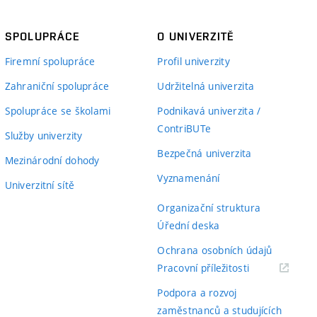
SPOLUPRÁCE
O UNIVERZITĚ
Firemní spolupráce
Profil univerzity
Zahraniční spolupráce
Udržitelná univerzita
Spolupráce se školami
Podnikavá univerzita /
ContriBUTe
Služby univerzity
Bezpečná univerzita
Mezinárodní dohody
Vyznamenání
Univerzitní sítě
Organizační struktura
Úřední deska
Ochrana osobních údajů
(externí
Pracovní příležitosti
odkaz)
Podpora a rozvoj
zaměstnanců a studujících