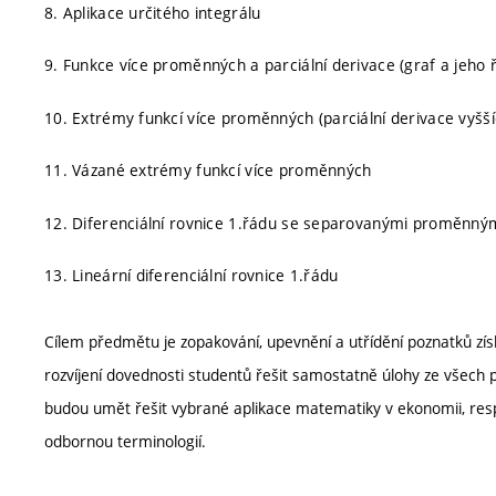
8. Aplikace určitého integrálu
9. Funkce více proměnných a parciální derivace (graf a jeho ře
10. Extrémy funkcí více proměnných (parciální derivace vyšš
11. Vázané extrémy funkcí více proměnných
12. Diferenciální rovnice 1.řádu se separovanými proměnný
13. Lineární diferenciální rovnice 1.řádu
Cílem předmětu je zopakování, upevnění a utřídění poznatků zí
rozvíjení dovednosti studentů řešit samostatně úlohy ze všech
budou umět řešit vybrané aplikace matematiky v ekonomii, resp
odbornou terminologií.