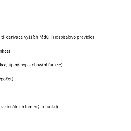
tí, derivace vyšších řádů, l ́Hospitalovo pravidlo)
unkce)
kce, úplný popis chování funkce)
výpočet)
e racionálních lomených funkcí)