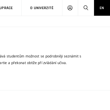
PŘIHLÁSIT
HLEDAT
UPRÁCE
O UNIVERZITĚ
EN
SE
ává studentům možnost se podrobněji seznámit s
artie a překonat obtíže pří zvládání učiva.