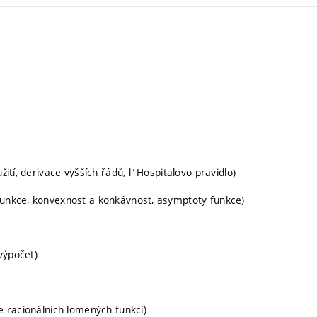
žití, derivace vyšších řádů, l´Hospitalovo pravidlo)
 funkce, konvexnost a konkávnost, asymptoty funkce)
 výpočet)
ce racionálních lomených funkcí)