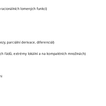
e racionálních lomených funkcí)
zy, parciální derivace, diferenciál)
ích řádů, extrémy lokální a na kompaktních množinách)
mi