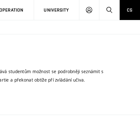
LOG
SEARCH
OPERATION
UNIVERSITY
CS
IN
ává studentům možnost se podrobněji seznámit s
artie a překonat obtíže pří zvládání učiva.