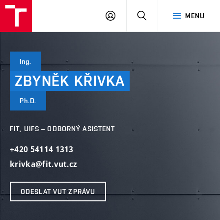
VUT
PŘIHLÁSIT
HLEDAT
MENU
SE
Ing.
ZBYNĚK
KŘIVKA
Ph.D.
FIT, UIFS – ODBORNÝ ASISTENT
+420 54114 1313
krivka@fit.vut.cz
ODESLAT VUT ZPRÁVU