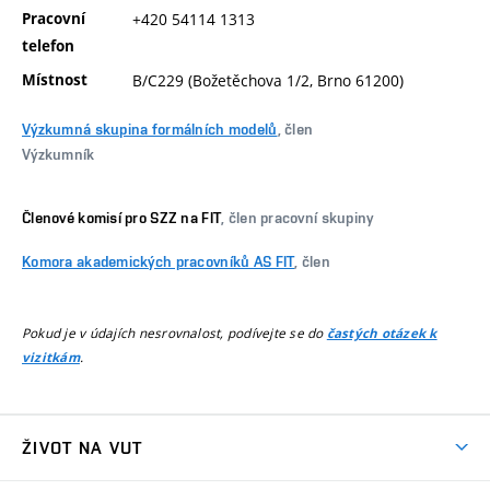
Pracovní
+420 54114 1313
telefon
Místnost
B/C229 (Božetěchova 1/2, Brno 61200)
Výzkumná skupina formálních modelů
, člen
Výzkumník
Členové komisí pro SZZ na FIT
, člen pracovní skupiny
Komora akademických pracovníků AS FIT
, člen
Pokud je v údajích nesrovnalost, podívejte se do
častých otázek k
.
vizitkám
ŽIVOT NA VUT