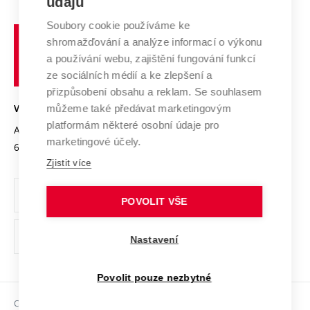
údajů
Zahraniční spolupráce
Systém zajišťování kvality výzkumu
Profil univerzity
Spolupráce se školami
Soubory cookie používáme ke
Vysoké
Výzkumné infrastruktury
shromažďování a analýze informací o výkonu
Udržitelná univerzita
učení
Služby univerzity
Transfer znalostí
a používání webu, zajištění fungování funkcí
technické
Podnikavá univerzita / ContriBUTe
Mezinárodní dohody
ze sociálních médií a ke zlepšení a
Open Science
v
Bezpečná univerzita
přizpůsobení obsahu a reklam. Se souhlasem
Univerzitní sítě
Brně
Projekty
můžeme také předávat marketingovým
VYSOKÉ UČENÍ TECHNICKÉ V BRNĚ
Vyznamenání
platformám některé osobní údaje pro
Projekty ze strukturálních fondů
Antonínská 548/1
www.vut.cz
marketingové účely.
Organizační struktura
602 00 Brno
vut@vutbr.cz
Specifický výzkum
Zjistit více
Úřední deska
Ochrana osobních údajů
POVOLIT VŠE
(externí
Pracovní příležitosti
Nastavení
odkaz)
Podpora a rozvoj zaměstnanců a studujících
Povolit pouze nezbytné
Rovné příležitosti
Copyright © 2026 VUT
Sociální bezpečí