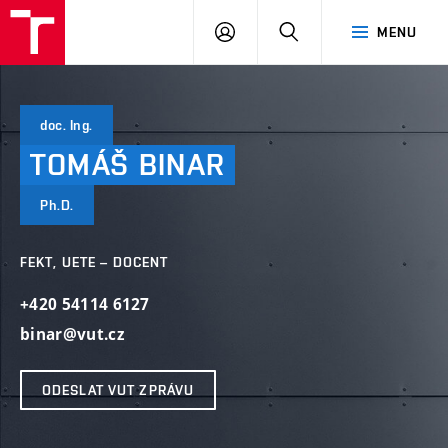
VUT
PŘIHLÁSIT
HLEDAT
MENU
SE
doc. Ing.
TOMÁŠ
BINAR
Ph.D.
FEKT, UETE – DOCENT
+420 54114 6127
binar@vut.cz
ODESLAT VUT ZPRÁVU