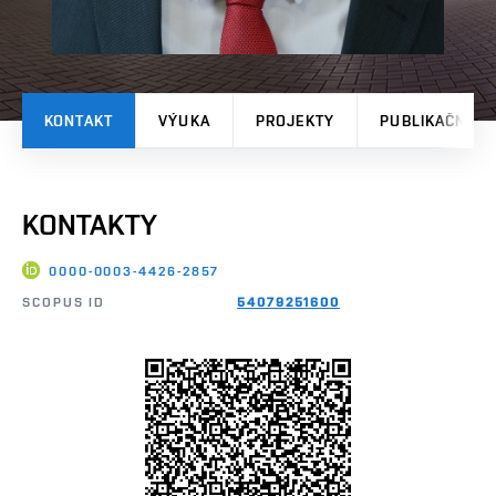
KONTAKT
VÝUKA
PROJEKTY
PUBLIKAČNÍ V
KONTAKTY
0000-0003-4426-2857
SCOPUS ID
54079251600