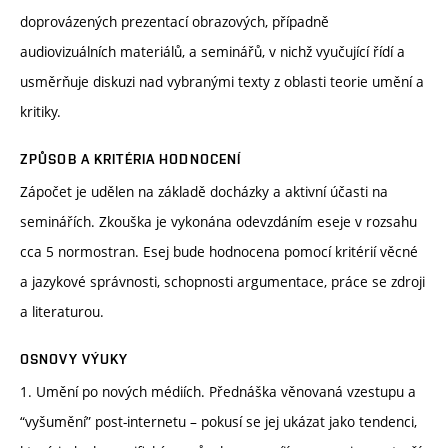
doprovázených prezentací obrazových, případně
audiovizuálních materiálů, a seminářů, v nichž vyučující řídí a
usměrňuje diskuzi nad vybranými texty z oblasti teorie umění a
kritiky.
ZPŮSOB A KRITÉRIA HODNOCENÍ
Zápočet je udělen na základě docházky a aktivní účasti na
seminářích. Zkouška je vykonána odevzdáním eseje v rozsahu
cca 5 normostran. Esej bude hodnocena pomocí kritérií věcné
a jazykové správnosti, schopnosti argumentace, práce se zdroji
a literaturou.
OSNOVY VÝUKY
1. Umění po nových médiích. Přednáška věnovaná vzestupu a
“vyšumění” post-internetu – pokusí se jej ukázat jako tendenci,