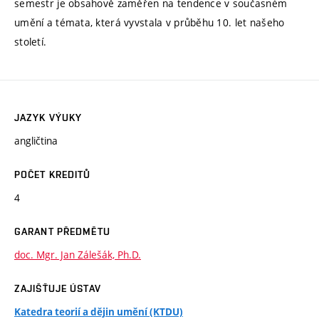
semestr je obsahově zaměřen na tendence v současném
umění a témata, která vyvstala v průběhu 10. let našeho
století.
JAZYK VÝUKY
angličtina
POČET KREDITŮ
4
GARANT PŘEDMĚTU
doc. Mgr. Jan Zálešák, Ph.D.
ZAJIŠŤUJE ÚSTAV
Katedra teorií a dějin umění (KTDU)