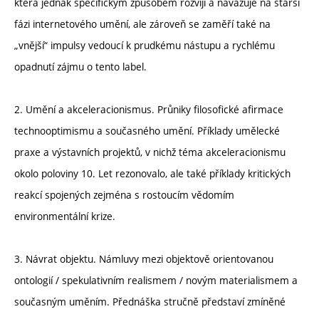
která jednak specifickým způsobem rozvíjí a navazuje na starší
fázi internetového umění, ale zároveň se zaměří také na
„vnější“ impulsy vedoucí k prudkému nástupu a rychlému
opadnutí zájmu o tento label.
2. Umění a akceleracionismus. Průniky filosofické afirmace
technooptimismu a současného umění. Příklady umělecké
praxe a výstavních projektů, v nichž téma akceleracionismu
okolo poloviny 10. Let rezonovalo, ale také příklady kritických
reakcí spojených zejména s rostoucím vědomím
environmentální krize.
3. Návrat objektu. Námluvy mezi objektově orientovanou
ontologií / spekulativním realismem / novým materialismem a
současným uměním. Přednáška stručně představí zmíněné