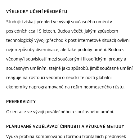
VÝSLEDKY UČENÍ PŘEDMĚTU
Studující získají přehled ve vývoji současného umění v
posledních cca 15 letech. Budou vědět, jakým způsobem
technologický vývoj (přechod k post-internetové situaci) ovlivnil
nejen způsoby diseminace, ale také podoby umění. Budou si
vědomy/i souvislostí mezi současnými filosofickými proudy a
současným uměním, stejně jako způsobů, jimiž současné umění
reaguje na rostoucí vědomí o neudržitelnosti globální
ekonomiky naprogramované na režim neomezeného růstu.
PREREKVIZITY
Orientace ve vývoji poválečného a současného umění.
PLÁNOVANÉ VZDĚLÁVACÍ ČINNOSTI A VÝUKOVÉ METODY
Výuka probíhá kombinovanou formou frontálních přednášek