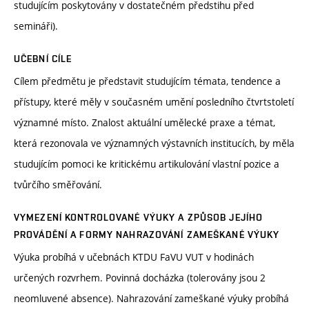
studujícím poskytovány v dostatečném předstihu před
semináři).
UČEBNÍ CÍLE
Cílem předmětu je představit studujícím témata, tendence a
přístupy, které měly v současném umění posledního čtvrtstoletí
významné místo. Znalost aktuální umělecké praxe a témat,
která rezonovala ve významných výstavních institucích, by měla
studujícím pomoci ke kritickému artikulování vlastní pozice a
tvůrčího směřování.
VYMEZENÍ KONTROLOVANÉ VÝUKY A ZPŮSOB JEJÍHO
PROVÁDĚNÍ A FORMY NAHRAZOVÁNÍ ZAMEŠKANÉ VÝUKY
Výuka probíhá v učebnách KTDU FaVU VUT v hodinách
určených rozvrhem. Povinná docházka (tolerovány jsou 2
neomluvené absence). Nahrazování zameškané výuky probíhá