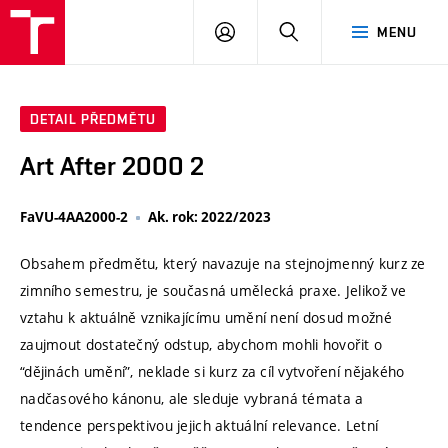
VUT
PŘIHLÁSIT
HLEDAT
MENU
SE
DETAIL PŘEDMĚTU
Art After 2000 2
FaVU-4AA2000-2
Ak. rok: 2022/2023
Obsahem předmětu, který navazuje na stejnojmenný kurz ze
zimního semestru, je současná umělecká praxe. Jelikož ve
vztahu k aktuálně vznikajícímu umění není dosud možné
zaujmout dostatečný odstup, abychom mohli hovořit o
“dějinách umění”, neklade si kurz za cíl vytvoření nějakého
nadčasového kánonu, ale sleduje vybraná témata a
tendence perspektivou jejich aktuální relevance. Letní