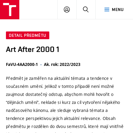
VUT
PŘIHLÁSIT
HLEDAT
MENU
SE
DETAIL PŘEDMĚTU
Art After 2000 1
FaVU-4AA2000-1
Ak. rok: 2022/2023
Předmět je zaměřen na aktuální témata a tendence v
současném umění. Jelikož v tomto případě není možné
zaujmout dostatečný odstup, abychom mohli hovořit o
“dějinách umění”, neklade si kurz za cíl vytvoření nějakého
nadčasového kánonu, ale sleduje vybraná témata a
tendence perspektivou jejich aktuální relevance. Obsah
předmětu je rozdělen do dvou semestrů, které mají vnitřně