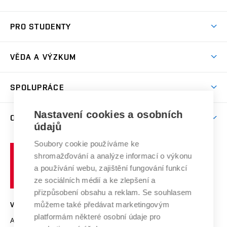
Prostory školy
Proč na VUT
Koleje
PRO STUDENTY
Studijní programy
Stravování
Předměty
Studijní předpisy
Studium a stáže v zahraničí
Stipendia
Dny otevřených dveří
VĚDA A VÝZKUM
Sport na VUT
(externí
Studijní programy
Poplatky za studium
Uznání zahraničního vzdělání
Knihovny
Aktivity pro juniory
Studentský život
odkaz)
Věda a výzkum na VUT
Harmonogram akademického roku
Zpracování osobních údajů studentů
Sociální bezpečí
SPOLUPRÁCE
Celoživotní vzdělávání
Brno
Podpora excelence
Závěrečné práce
Studium bez bariér
Zpracování osobních údajů uchazečů o studium
Firemní spolupráce
Mezinárodní vědecká rada
Nastavení cookies a osobních
O UNIVERZITĚ
Doktorské studium
Podpora podnikání
E-přihláška
údajů
Zahraniční spolupráce
Systém zajišťování kvality výzkumu
Profil univerzity
Spolupráce se školami
Soubory cookie používáme ke
Vysoké
Výzkumné infrastruktury
shromažďování a analýze informací o výkonu
Udržitelná univerzita
učení
Služby univerzity
Transfer znalostí
a používání webu, zajištění fungování funkcí
technické
Podnikavá univerzita / ContriBUTe
Mezinárodní dohody
ze sociálních médií a ke zlepšení a
Open Science
v
Bezpečná univerzita
přizpůsobení obsahu a reklam. Se souhlasem
Univerzitní sítě
Brně
Projekty
můžeme také předávat marketingovým
VYSOKÉ UČENÍ TECHNICKÉ V BRNĚ
Vyznamenání
platformám některé osobní údaje pro
Projekty ze strukturálních fondů
Antonínská 548/1
www.vut.cz