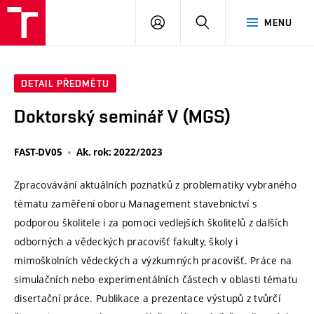
VUT
PŘIHLÁSIT
HLEDAT
MENU
SE
DETAIL PŘEDMĚTU
Doktorský seminář V (MGS)
FAST-DV05
Ak. rok: 2022/2023
Zpracovávání aktuálních poznatků z problematiky vybraného
tématu zaměření oboru Management stavebnictví s
podporou školitele i za pomoci vedlejších školitelů z dalších
odborných a vědeckých pracovišť fakulty, školy i
mimoškolních vědeckých a výzkumných pracovišť. Práce na
simulačních nebo experimentálních částech v oblasti tématu
disertační práce. Publikace a prezentace výstupů z tvůrčí