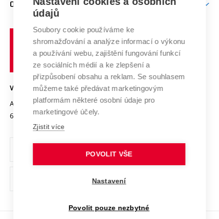
Mezinárodní vědecká rada
Nastavení cookies a osobních
O UNIVERZITĚ
Doktorské studium
Podpora podnikání
E-přihláška
údajů
Zahraniční spolupráce
Systém zajišťování kvality výzkumu
Profil univerzity
Spolupráce se školami
Soubory cookie používáme ke
Vysoké
Výzkumné infrastruktury
shromažďování a analýze informací o výkonu
Udržitelná univerzita
učení
Služby univerzity
Transfer znalostí
a používání webu, zajištění fungování funkcí
technické
Podnikavá univerzita / ContriBUTe
Mezinárodní dohody
ze sociálních médií a ke zlepšení a
Open Science
v
Bezpečná univerzita
přizpůsobení obsahu a reklam. Se souhlasem
Univerzitní sítě
Brně
Projekty
můžeme také předávat marketingovým
VYSOKÉ UČENÍ TECHNICKÉ V BRNĚ
Vyznamenání
platformám některé osobní údaje pro
Projekty ze strukturálních fondů
Antonínská 548/1
www.vut.cz
marketingové účely.
Organizační struktura
602 00 Brno
vut@vutbr.cz
Specifický výzkum
Zjistit více
Úřední deska
Ochrana osobních údajů
POVOLIT VŠE
(externí
Pracovní příležitosti
Nastavení
odkaz)
Podpora a rozvoj zaměstnanců a studujících
Povolit pouze nezbytné
Rovné příležitosti