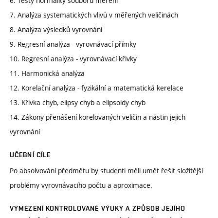
6. Testy normality souborů měření
7. Analýza systematických vlivů v měřených veličinách
8. Analýza výsledků vyrovnání
9. Regresní analýza - vyrovnávací přímky
10. Regresní analýza - vyrovnávací křivky
11. Harmonická analýza
12. Korelační analýza - fyzikální a matematická kerelace
13. Křivka chyb, elipsy chyb a elipsoidy chyb
14. Zákony přenášení korelovaných veličin a nástin jejich
vyrovnání
UČEBNÍ CÍLE
Po absolvování předmětu by studenti měli umět řešit složitější
problémy vyrovnávacího počtu a aproximace.
VYMEZENÍ KONTROLOVANÉ VÝUKY A ZPŮSOB JEJÍHO