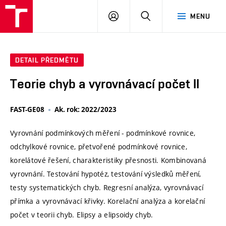
VUT
PŘIHLÁSIT
HLEDAT
MENU
SE
DETAIL PŘEDMĚTU
Teorie chyb a vyrovnávací počet II
FAST-GE08
Ak. rok: 2022/2023
Vyrovnání podmínkových měření - podmínkové rovnice,
odchylkové rovnice, přetvořené podmínkové rovnice,
korelátové řešení, charakteristiky přesnosti. Kombinovaná
vyrovnání. Testování hypotéz, testování výsledků měření,
testy systematických chyb. Regresní analýza, vyrovnávací
přímka a vyrovnávací křivky. Korelační analýza a korelační
počet v teorii chyb. Elipsy a elipsoidy chyb.