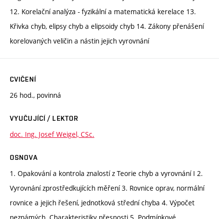
12. Korelační analýza - fyzikální a matematická kerelace 13.
Křivka chyb, elipsy chyb a elipsoidy chyb 14. Zákony přenášení
korelovaných veličin a nástin jejich vyrovnání
CVIČENÍ
26 hod., povinná
VYUČUJÍCÍ / LEKTOR
doc. Ing. Josef Weigel, CSc.
OSNOVA
1. Opakování a kontrola znalostí z Teorie chyb a vyrovnání I 2.
Vyrovnání zprostředkujících měření 3. Rovnice oprav, normální
rovnice a jejich řešení, jednotková střední chyba 4. Výpočet
neznámých. Charakteristiky přesnosti 5. Podmínkové