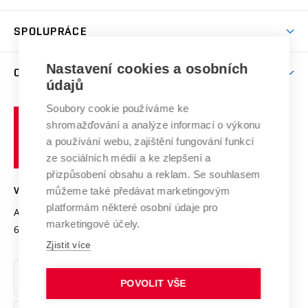
(externí
Studijní programy
Poplatky za studium
Uznání zahraničního vzdělání
Knihovny
Aktivity pro juniory
Studentský život
odkaz)
Věda a výzkum na VUT
Harmonogram akademického roku
Zpracování osobních údajů studentů
Sociální bezpečí
SPOLUPRÁCE
Celoživotní vzdělávání
Brno
Podpora excelence
Závěrečné práce
Studium bez bariér
Zpracování osobních údajů uchazečů o studium
Firemní spolupráce
Mezinárodní vědecká rada
Nastavení cookies a osobních
O UNIVERZITĚ
Doktorské studium
Podpora podnikání
E-přihláška
údajů
Zahraniční spolupráce
Systém zajišťování kvality výzkumu
Profil univerzity
Spolupráce se školami
Soubory cookie používáme ke
Vysoké
Výzkumné infrastruktury
shromažďování a analýze informací o výkonu
Udržitelná univerzita
učení
Služby univerzity
Transfer znalostí
a používání webu, zajištění fungování funkcí
technické
Podnikavá univerzita / ContriBUTe
Mezinárodní dohody
ze sociálních médií a ke zlepšení a
Open Science
v
Bezpečná univerzita
přizpůsobení obsahu a reklam. Se souhlasem
Univerzitní sítě
Brně
Projekty
můžeme také předávat marketingovým
VYSOKÉ UČENÍ TECHNICKÉ V BRNĚ
Vyznamenání
platformám některé osobní údaje pro
Projekty ze strukturálních fondů
Antonínská 548/1
www.vut.cz
marketingové účely.
Organizační struktura
602 00 Brno
vut@vutbr.cz
Specifický výzkum
Zjistit více
Úřední deska
Ochrana osobních údajů
POVOLIT VŠE