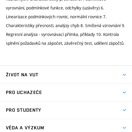
vyrovnání, podmínkové funkce, odchylky (uzávěry) 6.
Linearizace podmínkových rovnic, normální rovnice 7.
Charakteristiky přesnosti, analýzy chyb 8. Smíšená vzrovnání 9.
Regresní analýza - vyrovnávací přímka, příklady 10. Kontrola
splnění požadavků na zápočet, závěrečný test, udělení zápočtů.
ŽIVOT NA VUT
Atmosféra VUT
PRO UCHAZEČE
Prostory školy
Proč na VUT
Koleje
PRO STUDENTY
Studijní programy
Stravování
Předměty
Studijní předpisy
Studium a stáže v zahraničí
Stipendia
Dny otevřených dveří
VĚDA A VÝZKUM
Sport na VUT