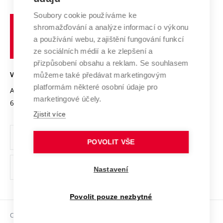
Systém zajišťování kvality výzkumu
Profil univerzity
Spolupráce se školami
Soubory cookie používáme ke
Vysoké
Výzkumné infrastruktury
shromažďování a analýze informací o výkonu
Udržitelná univerzita
učení
Služby univerzity
Transfer znalostí
a používání webu, zajištění fungování funkcí
technické
Podnikavá univerzita / ContriBUTe
Mezinárodní dohody
ze sociálních médií a ke zlepšení a
Open Science
v
Bezpečná univerzita
přizpůsobení obsahu a reklam. Se souhlasem
Univerzitní sítě
Brně
Projekty
můžeme také předávat marketingovým
VYSOKÉ UČENÍ TECHNICKÉ V BRNĚ
Vyznamenání
platformám některé osobní údaje pro
Projekty ze strukturálních fondů
Antonínská 548/1
www.vut.cz
marketingové účely.
Organizační struktura
602 00 Brno
vut@vutbr.cz
Specifický výzkum
Zjistit více
Úřední deska
Ochrana osobních údajů
POVOLIT VŠE
(externí
Pracovní příležitosti
Nastavení
odkaz)
Podpora a rozvoj zaměstnanců a studujících
Povolit pouze nezbytné
Rovné příležitosti
Copyright © 2026 VUT
Sociální bezpečí