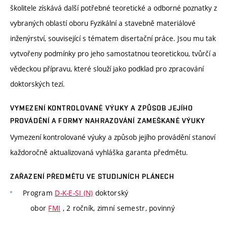
školitele získává další potřebné teoretické a odborné poznatky z
vybraných oblastí oboru Fyzikální a stavebně materiálové
inženýrství, související s tématem disertační práce. Jsou mu tak
vytvořeny podmínky pro jeho samostatnou teoretickou, tvůrčí a
vědeckou přípravu, které slouží jako podklad pro zpracování
doktorských tezí.
VYMEZENÍ KONTROLOVANÉ VÝUKY A ZPŮSOB JEJÍHO
PROVÁDĚNÍ A FORMY NAHRAZOVÁNÍ ZAMEŠKANÉ VÝUKY
Vymezení kontrolované výuky a způsob jejího provádění stanoví
každoročně aktualizovaná vyhláška garanta předmětu.
ZAŘAZENÍ PŘEDMĚTU VE STUDIJNÍCH PLÁNECH
Program
D-K-E-SI (N)
doktorský
obor
FMI
, 2 ročník, zimní semestr, povinný