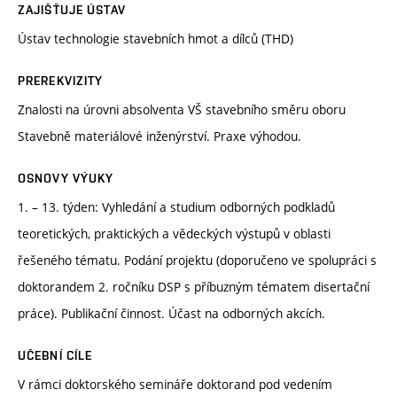
ZAJIŠŤUJE ÚSTAV
Ústav technologie stavebních hmot a dílců (THD)
PREREKVIZITY
Znalosti na úrovni absolventa VŠ stavebního směru oboru
Stavebně materiálové inženýrství. Praxe výhodou.
OSNOVY VÝUKY
1. – 13. týden: Vyhledání a studium odborných podkladů
teoretických, praktických a vědeckých výstupů v oblasti
řešeného tématu. Podání projektu (doporučeno ve spolupráci s
doktorandem 2. ročníku DSP s příbuzným tématem disertační
práce). Publikační činnost. Účast na odborných akcích.
UČEBNÍ CÍLE
V rámci doktorského semináře doktorand pod vedením