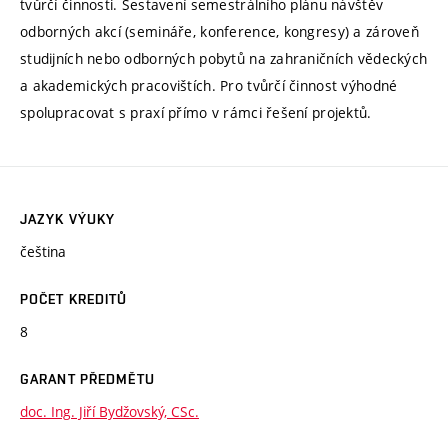
tvůrčí činnosti. Sestavení semestrálního plánu návštěv
odborných akcí (semináře, konference, kongresy) a zároveň
studijních nebo odborných pobytů na zahraničních vědeckých
a akademických pracovištích. Pro tvůrčí činnost výhodné
spolupracovat s praxí přímo v rámci řešení projektů.
JAZYK VÝUKY
čeština
POČET KREDITŮ
8
GARANT PŘEDMĚTU
doc. Ing. Jiří Bydžovský, CSc.