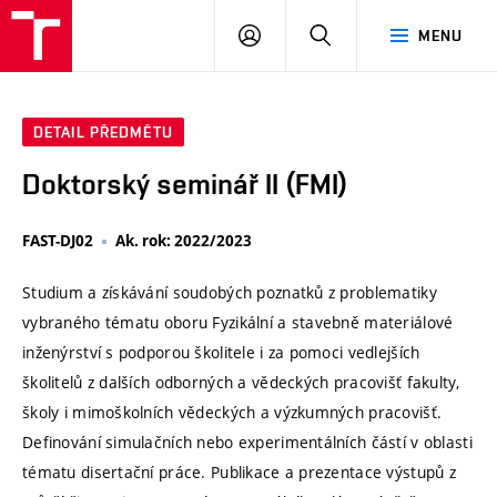
VUT
PŘIHLÁSIT
HLEDAT
MENU
SE
DETAIL PŘEDMĚTU
Doktorský seminář II (FMI)
FAST-DJ02
Ak. rok: 2022/2023
Studium a získávání soudobých poznatků z problematiky
vybraného tématu oboru Fyzikální a stavebně materiálové
inženýrství s podporou školitele i za pomoci vedlejších
školitelů z dalších odborných a vědeckých pracovišť fakulty,
školy i mimoškolních vědeckých a výzkumných pracovišť.
Definování simulačních nebo experimentálních částí v oblasti
tématu disertační práce. Publikace a prezentace výstupů z