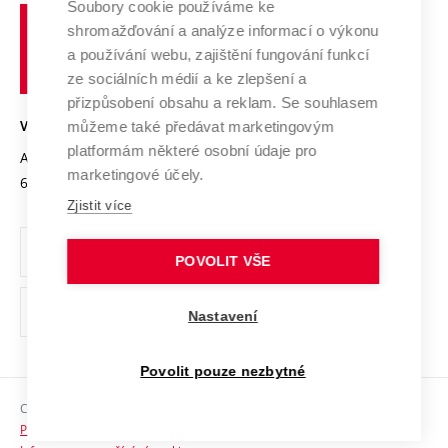
Spolupráce se školami
Soubory cookie používáme ke
Vysoké
Výzkumné infrastruktury
shromažďování a analýze informací o výkonu
Udržitelná univerzita
učení
Služby univerzity
Transfer znalostí
a používání webu, zajištění fungování funkcí
technické
Podnikavá univerzita / ContriBUTe
Mezinárodní dohody
ze sociálních médií a ke zlepšení a
Open Science
v
Bezpečná univerzita
přizpůsobení obsahu a reklam. Se souhlasem
Univerzitní sítě
Brně
Projekty
můžeme také předávat marketingovým
VYSOKÉ UČENÍ TECHNICKÉ V BRNĚ
Vyznamenání
platformám některé osobní údaje pro
Projekty ze strukturálních fondů
Antonínská 548/1
www.vut.cz
marketingové účely.
Organizační struktura
602 00 Brno
vut@vutbr.cz
Specifický výzkum
Zjistit více
Úřední deska
Ochrana osobních údajů
POVOLIT VŠE
(externí
Pracovní příležitosti
Nastavení
odkaz)
Podpora a rozvoj zaměstnanců a studujících
Povolit pouze nezbytné
Rovné příležitosti
Copyright © 2026 VUT
Sociální bezpečí
Prohlášení o přístupnosti
HR Award