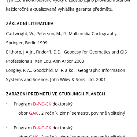
každoročně aktualizovaná vyhláška garanta předmětu.
ZÁKLADNÍ LITERATURA
Cartwright, W., Peterson, M., P.: Multimedia Cartography.
Springer, Berlin 1999
Elithorp, J.A.Jr., Findorff, D.D.: Geodesy for Geomatics and GIS
Professionals. Xan Edu, Ann Arbor 2003
Longley, P. A., Goodchild, M. F. a kol.: Geographic Information
Systems and Science. John Wiley & Sons, Ltd. 2001
ZAŘAZENÍ PŘEDMĚTU VE STUDIJNÍCH PLÁNECH
Program
D-P-C-GK
doktorský
obor
GAK
, 2 ročník, zimní semestr, povinně volitelný
Program
D-K-C-GK
doktorský
obor
GAK
, 2 ročník, zimní semestr, povinně volitelný