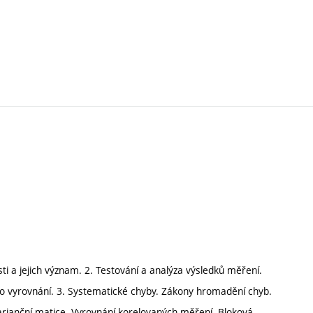
osti a jejich význam. 2. Testování a analýza výsledků měření.
do vyrovnání. 3. Systematické chyby. Zákony hromadění chyb.
varianční matice. Vyrovnání korelovaných měření. Bloková