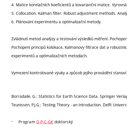
4. Matice korelačních koeficientů a kovarianční matice. Vyrovn
5. Collocation. Kalman filter. Robust adjustment methods. Anal
6. Plánování experimentu a optimalizační metody.
Zvládnutí metod analýzy a testování výsledků měření. Pochopení
Pochopení principů kolokace, Kalmanovy filtrace dat a robustn
experimentů a optimalizačních metodách.
Vymezení kontrolované výuky a způsob jejího provádění stanov
Borradaile, G.: Statistics for Earth Science Data. Springer Verl
Teunissen, P.J.G.: Testing Theory - an Introduction. Delft Univer
Program
D-P-C-GK
doktorský