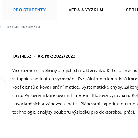
PRO STUDENTY
VĚDA A VÝZKUM
SPOL
DETAIL PŘEDMĚTU
FAST-IE52
Ak. rok: 2022/2023
Vícerozměrné veličiny a jejich charakteristiky. Kriteria přesn
vstupních hodnot do vyrovnání. Fyzikální a matematická korel
koeficientů a kovarianční matice. Systematické chyby. Záko
chyb. Vyrovnání korelovaných měření. Bloková vyrovnání. Kol
kovariančních a váhových matic. Plánování experimentu a op
technologie analýzy souboru výsledků pro doktorskou práci.