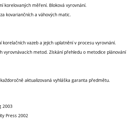
ání korelovaných měření. Bloková vyrovnání.
ýza kovariančních a váhových matic.
 korelačních vazeb a jejich uplatnění v procesu vyrovnání.
ích vyrovnávacích metod. Získání přehledu o metodice plánování
í každoročně aktualizovaná vyhláška garanta předmětu.
ag 2003
sity Press 2002