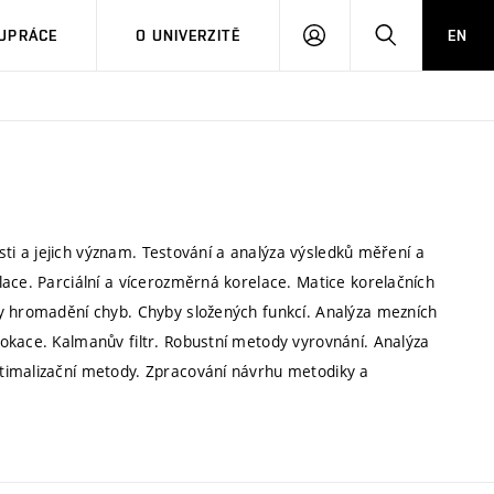
PŘIHLÁSIT
HLEDAT
UPRÁCE
O UNIVERZITĚ
EN
SE
osti a jejich význam. Testování a analýza výsledků měření a
ace. Parciální a vícerozměrná korelace. Matice korelačních
ny hromadění chyb. Chyby složených funkcí. Analýza mezních
okace. Kalmanův filtr. Robustní metody vyrovnání. Analýza
timalizační metody. Zpracování návrhu metodiky a