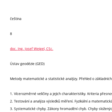
čeština
8
doc. Ing. Josef Weigel, CSc.
Ústav geodézie (GED)
Metody matematické a statistické analýzy. Přehled o základníc
1. Vícerozměrné veličiny a jejich charakteristiky. Kriteria přesno
2. Testování a analýza výsledků měření. Fyzikální a matematick
3. Systematické chyby. Zákony hromadění chyb. Chyby složenýc