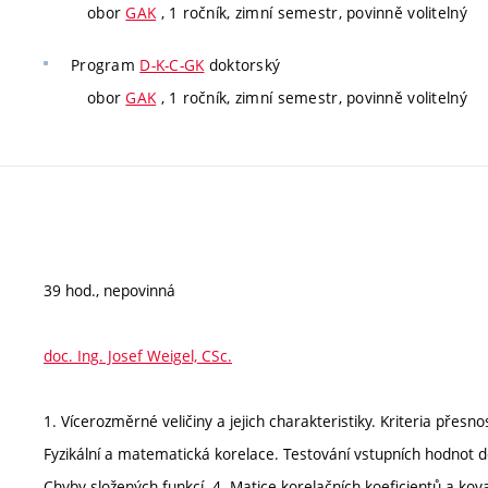
obor
GAK
, 1 ročník, zimní semestr, povinně volitelný
Program
D-K-C-GK
doktorský
obor
GAK
, 1 ročník, zimní semestr, povinně volitelný
39 hod., nepovinná
doc. Ing. Josef Weigel, CSc.
1. Vícerozměrné veličiny a jejich charakteristiky. Kriteria přesn
Fyzikální a matematická korelace. Testování vstupních hodnot 
Chyby složených funkcí. 4. Matice korelačních koeficientů a ko