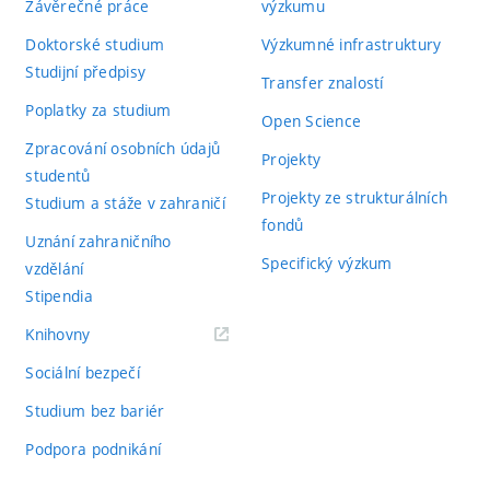
Závěrečné práce
výzkumu
Doktorské studium
Výzkumné infrastruktury
Studijní předpisy
Transfer znalostí
Poplatky za studium
Open Science
Zpracování osobních údajů
Projekty
studentů
Projekty ze strukturálních
Studium a stáže v zahraničí
fondů
Uznání zahraničního
Specifický výzkum
vzdělání
Stipendia
(externí
Knihovny
odkaz)
Sociální bezpečí
Studium bez bariér
Podpora podnikání