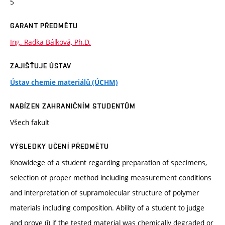
5
GARANT PŘEDMĚTU
Ing. Radka Bálková, Ph.D.
ZAJIŠŤUJE ÚSTAV
Ústav chemie materiálů (ÚCHM)
NABÍZEN ZAHRANIČNÍM STUDENTŮM
Všech fakult
VÝSLEDKY UČENÍ PŘEDMĚTU
Knowldege of a student regarding preparation of specimens,
selection of proper method including measurement conditions
and interpretation of supramolecular structure of polymer
materials including composition. Ability of a student to judge
and prove (i) if the tested material was chemically degraded or