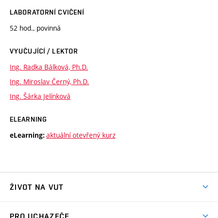
LABORATORNÍ CVIČENÍ
52 hod., povinná
VYUČUJÍCÍ / LEKTOR
Ing. Radka Bálková, Ph.D.
Ing. Miroslav Černý, Ph.D.
Ing. Šárka Jelínková
ELEARNING
aktuální otevřený kurz
eLearning:
ŽIVOT NA VUT
Atmosféra VUT
PRO UCHAZEČE