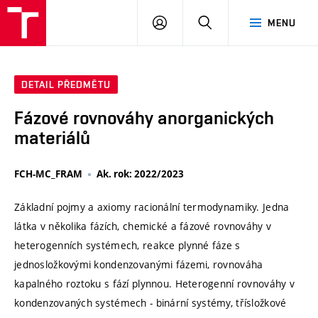
VUT
PŘIHLÁSIT
HLEDAT
MENU
SE
DETAIL PŘEDMĚTU
Fázové rovnováhy anorganických
materiálů
FCH-MC_FRAM
Ak. rok: 2022/2023
Základní pojmy a axiomy racionální termodynamiky. Jedna
látka v několika fázích, chemické a fázové rovnováhy v
heterogenních systémech, reakce plynné fáze s
jednosložkovými kondenzovanými fázemi, rovnováha
kapalného roztoku s fází plynnou. Heterogenní rovnováhy v
kondenzovaných systémech - binární systémy, třísložkové