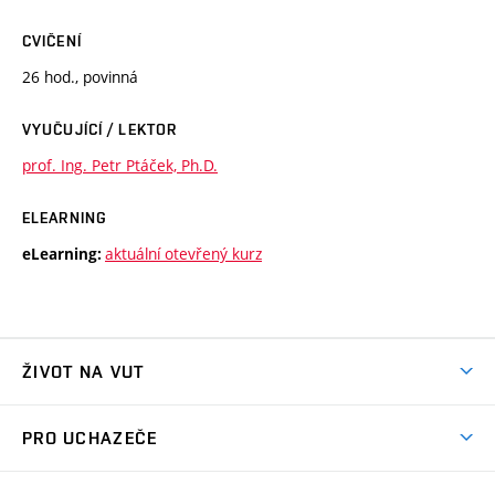
CVIČENÍ
26 hod., povinná
VYUČUJÍCÍ / LEKTOR
prof. Ing. Petr Ptáček, Ph.D.
ELEARNING
aktuální otevřený kurz
eLearning:
ŽIVOT NA VUT
Atmosféra VUT
PRO UCHAZEČE
Prostory školy
Proč na VUT