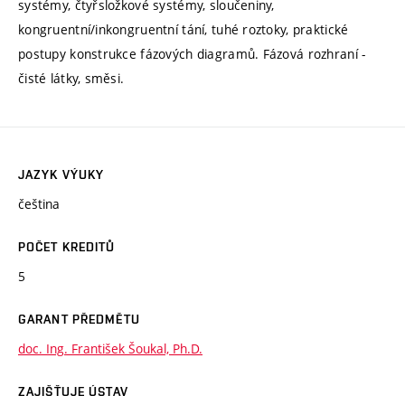
systémy, čtyřsložkové systémy, sloučeniny,
kongruentní/inkongruentní tání, tuhé roztoky, praktické
postupy konstrukce fázových diagramů. Fázová rozhraní -
čisté látky, směsi.
JAZYK VÝUKY
čeština
POČET KREDITŮ
5
GARANT PŘEDMĚTU
doc. Ing. František Šoukal, Ph.D.
ZAJIŠŤUJE ÚSTAV