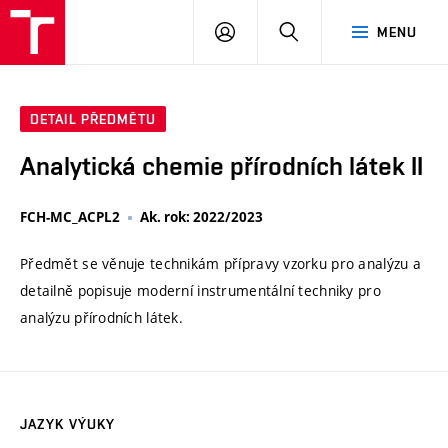
VUT
PŘIHLÁSIT
HLEDAT
MENU
SE
DETAIL PŘEDMĚTU
Analytická chemie přírodních látek II
FCH-MC_ACPL2
Ak. rok: 2022/2023
Předmět se věnuje technikám přípravy vzorku pro analýzu a
detailně popisuje moderní instrumentální techniky pro
analýzu přírodních látek.
JAZYK VÝUKY