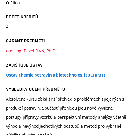
čeština
POČET KREDITŮ
4
GARANT PŘEDMĚTU
doc. Ing. Pavel Diviš, Ph.D.
ZAJIŠŤUJE ÚSTAV
Ústav chemie potravin a biotechnologií (ÚCHPBT)
VÝSLEDKY UČENÍ PŘEDMĚTU
Absolvent kurzu získá širší přehled o problémech spojených s
produkcí potravin. Součástí přehledu jsou nově vyvíjené
postupy přípravy vzorků a perspektivní metody analýzy včetně
výhod a nevýhod jednotlivých postupů a metod pro vybrané