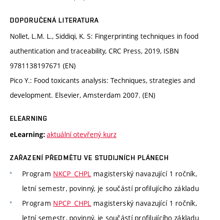
DOPORUČENÁ LITERATURA
Nollet, L.M. L., Siddiqi, K. S: Fingerprinting techniques in food
authentication and traceability, CRC Press, 2019, ISBN
9781138197671 (EN)
Pico Y.: Food toxicants analysis: Techniques, strategies and
development. Elsevier, Amsterdam 2007. (EN)
ELEARNING
aktuální otevřený kurz
eLearning:
ZAŘAZENÍ PŘEDMĚTU VE STUDIJNÍCH PLÁNECH
Program
NKCP_CHPL
magisterský navazující 1 ročník,
letní semestr, povinný, je součástí profilujícího základu
Program
NPCP_CHPL
magisterský navazující 1 ročník,
letní semestr, povinný, je součástí profilujícího základu