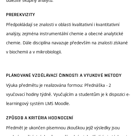
důležité skupiny analytů.
PREREKVIZITY
Předpokládají se znalosti v oblasti kvalitativní i kvantitativní
analýzy, zejména instrumentální chemie a obecné analytické
chemie. Dále disciplína navazuje především na znalosti získané
v biochemii a v mikrobiologii.
PLÁNOVANÉ VZDĚLÁVACÍ ČINNOSTI A VÝUKOVÉ METODY
Výuka předmětu je realizována formou: Přednáška - 2
vyučovací hodiny týdně. Vyučujícím a studentům je k dispozici e-
learningový systém LMS Moodle.
ZPŮSOB A KRITÉRIA HODNOCENÍ
Předmět je ukončen písemnou zkouškou jejíž výsledky jsou