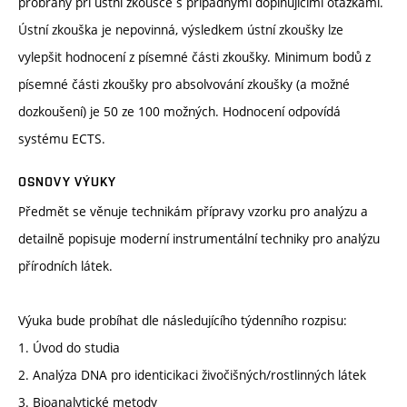
probrány při ústní zkoušce s případnými doplňujícími otázkami.
Ústní zkouška je nepovinná, výsledkem ústní zkoušky lze
vylepšit hodnocení z písemné části zkoušky. Minimum bodů z
písemné části zkoušky pro absolvování zkoušky (a možné
dozkoušení) je 50 ze 100 možných. Hodnocení odpovídá
systému ECTS.
OSNOVY VÝUKY
Předmět se věnuje technikám přípravy vzorku pro analýzu a
detailně popisuje moderní instrumentální techniky pro analýzu
přírodních látek.
Výuka bude probíhat dle následujícího týdenního rozpisu:
1. Úvod do studia
2. Analýza DNA pro identicikaci živočišných/rostlinných látek
3. Bioanalytické metody