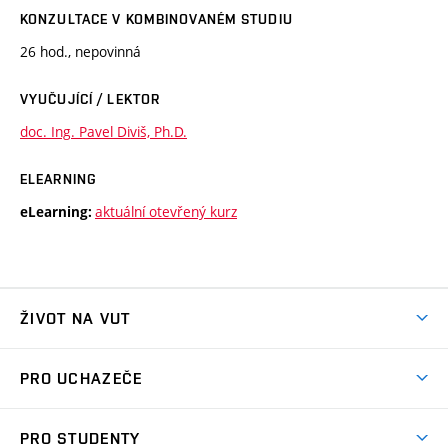
KONZULTACE V KOMBINOVANÉM STUDIU
26 hod., nepovinná
VYUČUJÍCÍ / LEKTOR
doc. Ing. Pavel Diviš, Ph.D.
ELEARNING
aktuální otevřený kurz
eLearning:
ŽIVOT NA VUT
Atmosféra VUT
PRO UCHAZEČE
Prostory školy
Proč na VUT
Koleje
PRO STUDENTY