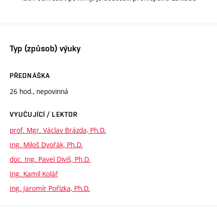
Typ (způsob) výuky
PŘEDNÁŠKA
26 hod., nepovinná
VYUČUJÍCÍ / LEKTOR
prof. Mgr. Václav Brázda, Ph.D.
Ing. Miloš Dvořák, Ph.D.
doc. Ing. Pavel Diviš, Ph.D.
Ing. Kamil Kolář
Ing. Jaromír Pořízka, Ph.D.