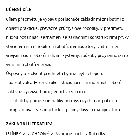
UČEBNÍ CÍLE
Cílem předmětu je vybavit posluchače základními znalostmi z
oblasti praktické, převážně průmyslové robotiky. V předmětu
budou posluchači seznámeni se základními konstrukčními prvky
stacionárních i mobilních robotů, manipulátory, vnitřními a
vnějšími čidly robotů, řídicími systémy, způsoby programování a
využitím robotů v praxi.
Úspěšný absolvent předmětu by měl být schopen:
- popsat základy konstrukce stacionárníchi mobilních robotů,
- aktivně využívat homogenní transformace
- řešit úlohy přímé kinematiky průmyslových manipulátorů
- programovat základní funkce průmyslových manipulátorů
ZÁKLADNÍ LITERATURA
JELÍNEK, A. a CHROMÝ, A. Vybrané partie z Robotiky: