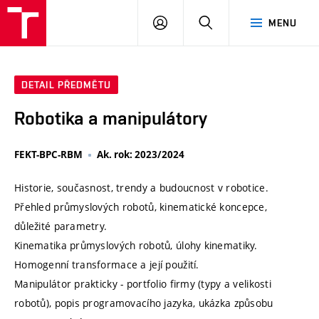
VUT
PŘIHLÁSIT
HLEDAT
MENU
SE
DETAIL PŘEDMĚTU
Robotika a manipulátory
FEKT-BPC-RBM
Ak. rok: 2023/2024
Historie, současnost, trendy a budoucnost v robotice.
Přehled průmyslových robotů, kinematické koncepce,
důležité parametry.
Kinematika průmyslových robotů, úlohy kinematiky.
Homogenní transformace a její použití.
Manipulátor prakticky - portfolio firmy (typy a velikosti
robotů), popis programovacího jazyka, ukázka způsobu