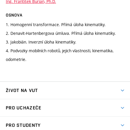
Ing. František Burian, Ph.D.
OSNOVA
1. Homogenní transformace. Přímá úloha kinematiky.
2. Denavit-Hartenbergova úmluva. Přímá úloha kinematiky.
3. Jakobián. Inverzní úloha kinematiky.
4. Podvozky mobilních robotů, jejich vlastnosti, kinematika,
odometrie.
ŽIVOT NA VUT
Atmosféra VUT
PRO UCHAZEČE
Prostory školy
Proč na VUT
Koleje
PRO STUDENTY