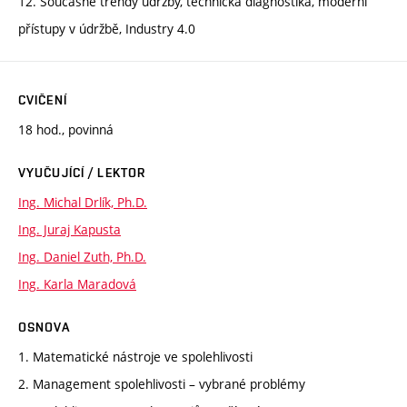
12. Současné trendy údržby, technická diagnostika, moderní
přístupy v údržbě, Industry 4.0
CVIČENÍ
18 hod., povinná
VYUČUJÍCÍ / LEKTOR
Ing. Michal Drlík, Ph.D.
Ing. Juraj Kapusta
Ing. Daniel Zuth, Ph.D.
Ing. Karla Maradová
OSNOVA
1. Matematické nástroje ve spolehlivosti
2. Management spolehlivosti – vybrané problémy