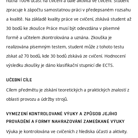
nutná 100% účast na cvičení a dále aktivita ve cvičení. Student
zpracuje k zápočtu samostatnou práci v předepsaném rozsahu
a kvalitě. Na základě kvality práce ve cvičení, získává student až
30 bodů ke zkoušce Práce musí být odevzdána v písemné
formě a učitelem zkontrolována a uznána. Zkouška je
realizována písemným testem, student může z tohoto testu
získat až 70 bodů, kde 30 bodů získává ze cvičení. Hodnocení
výsledku zkoušky je dáno klasifikační stupnicí dle ECTS.
UČEBNÍ CÍLE
Cílem předmětu je získání teoretických a praktických znalostí z
oblasti provozu a údržby strojů.
VYMEZENÍ KONTROLOVANÉ VÝUKY A ZPŮSOB JEJÍHO
PROVÁDĚNÍ A FORMY NAHRAZOVÁNÍ ZAMEŠKANÉ VÝUKY
Výuka je kontrolována ve cvičeních z hlediska účasti a aktivity.