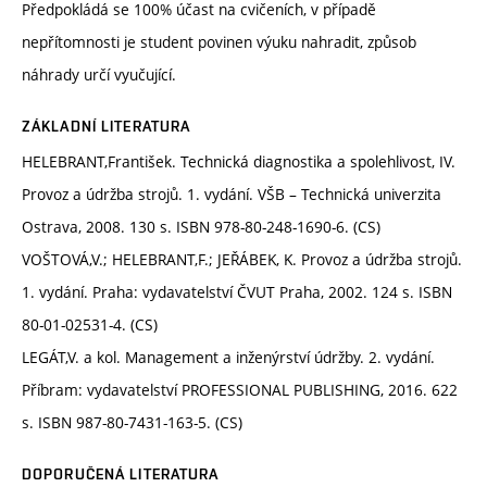
Předpokládá se 100% účast na cvičeních, v případě
nepřítomnosti je student povinen výuku nahradit, způsob
náhrady určí vyučující.
ZÁKLADNÍ LITERATURA
HELEBRANT,František. Technická diagnostika a spolehlivost, IV.
Provoz a údržba strojů. 1. vydání. VŠB – Technická univerzita
Ostrava, 2008. 130 s. ISBN 978-80-248-1690-6. (CS)
VOŠTOVÁ,V.; HELEBRANT,F.; JEŘÁBEK, K. Provoz a údržba strojů.
1. vydání. Praha: vydavatelství ČVUT Praha, 2002. 124 s. ISBN
80-01-02531-4. (CS)
LEGÁT,V. a kol. Management a inženýrství údržby. 2. vydání.
Příbram: vydavatelství PROFESSIONAL PUBLISHING, 2016. 622
s. ISBN 987-80-7431-163-5. (CS)
DOPORUČENÁ LITERATURA