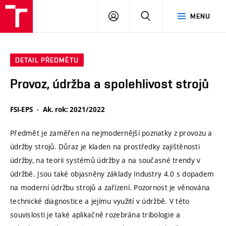
VUT
PŘIHLÁSIT
HLEDAT
MENU
SE
DETAIL PŘEDMĚTU
Provoz, údržba a spolehlivost strojů
FSI-EPS
Ak. rok: 2021/2022
Předmět je zaměřen na nejmodernější poznatky z provozu a
údržby strojů. Důraz je kladen na prostředky zajištěnosti
údržby, na teorii systémů údržby a na současné trendy v
údržbě. Jsou také objasněny základy Industry 4.0 s dopadem
na moderní údržbu strojů a zařízení. Pozornost je věnována
technické diagnostice a jejímu využití v údržbě. V této
souvislosti je také aplikačně rozebrána tribologie a