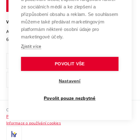
technické
Podnikavá univerzita / ContriBUTe
Mezinárodní dohody
ze sociálních médií a ke zlepšení a
Open Science
v
Bezpečná univerzita
přizpůsobení obsahu a reklam. Se souhlasem
Univerzitní sítě
Brně
Projekty
můžeme také předávat marketingovým
VYSOKÉ UČENÍ TECHNICKÉ V BRNĚ
Vyznamenání
platformám některé osobní údaje pro
Projekty ze strukturálních fondů
Antonínská 548/1
www.vut.cz
marketingové účely.
Organizační struktura
602 00 Brno
vut@vutbr.cz
Specifický výzkum
Zjistit více
Úřední deska
Ochrana osobních údajů
POVOLIT VŠE
(externí
Pracovní příležitosti
Nastavení
odkaz)
Podpora a rozvoj zaměstnanců a studujících
Povolit pouze nezbytné
Rovné příležitosti
Copyright © 2026 VUT
Sociální bezpečí
Prohlášení o přístupnosti
HR Award
Informace o používání cookies
Kontakty