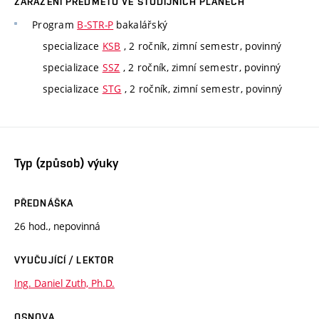
ZAŘAZENÍ PŘEDMĚTU VE STUDIJNÍCH PLÁNECH
Program
B-STR-P
bakalářský
specializace
KSB
, 2 ročník, zimní semestr, povinný
specializace
SSZ
, 2 ročník, zimní semestr, povinný
specializace
STG
, 2 ročník, zimní semestr, povinný
Typ (způsob) výuky
PŘEDNÁŠKA
26 hod., nepovinná
VYUČUJÍCÍ / LEKTOR
Ing. Daniel Zuth, Ph.D.
OSNOVA