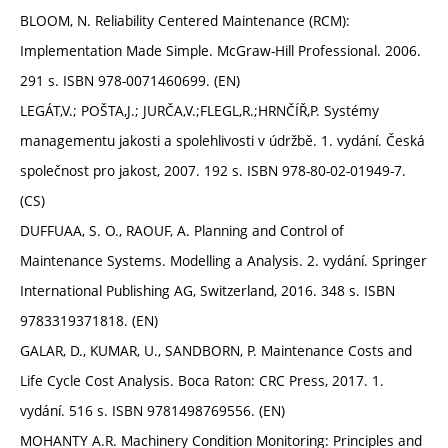
BLOOM, N. Reliability Centered Maintenance (RCM):
Implementation Made Simple. McGraw-Hill Professional. 2006.
291 s. ISBN 978-0071460699. (EN)
LEGÁT,V.; POŠTA,J.; JURČA,V.;FLEGL,R.;HRNČÍŘ,P. Systémy
managementu jakosti a spolehlivosti v údržbě. 1. vydání. Česká
společnost pro jakost, 2007. 192 s. ISBN 978-80-02-01949-7.
(CS)
DUFFUAA, S. O., RAOUF, A. Planning and Control of
Maintenance Systems. Modelling a Analysis. 2. vydání. Springer
International Publishing AG, Switzerland, 2016. 348 s. ISBN
9783319371818. (EN)
GALAR, D., KUMAR, U., SANDBORN, P. Maintenance Costs and
Life Cycle Cost Analysis. Boca Raton: CRC Press, 2017. 1.
vydání. 516 s. ISBN 9781498769556. (EN)
MOHANTY A.R. Machinery Condition Monitoring: Principles and