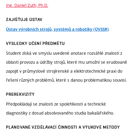
Ing. Daniel Zuth, Ph.D.
ZAJIŠŤUJE ÚSTAV
Ústav výrobních strojů, systémů a robotiky (ÚVSSR)
VÝSLEDKY UČENÍ PŘEDMĚTU
Student získá ve smyslu uvedené anotace rozsáhlé znalosti z
oblasti provozu a údržby strojů, které mu umožní se erudovaně
zapojit v průmyslové strojírenské a elektrotechnické praxi do
řešení různých problémů, které s danou problematikou souvisí.
PREREKVIZITY
Předpokládají se znalosti ze spolehlivosti a technické
diagnostiky z dosud absolvovaného studia bakalářského.
PLÁNOVANÉ VZDĚLÁVACÍ ČINNOSTI A VÝUKOVÉ METODY