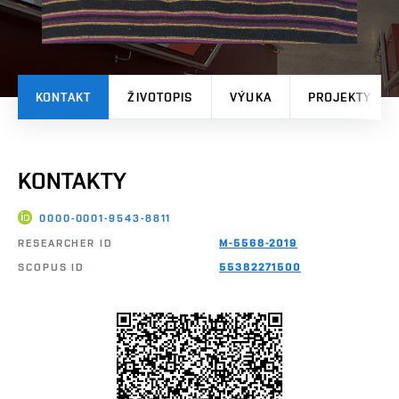
KONTAKT
ŽIVOTOPIS
VÝUKA
PROJEKTY
KONTAKTY
0000-0001-9543-8811
RESEARCHER ID
M-5568-2019
SCOPUS ID
55382271500