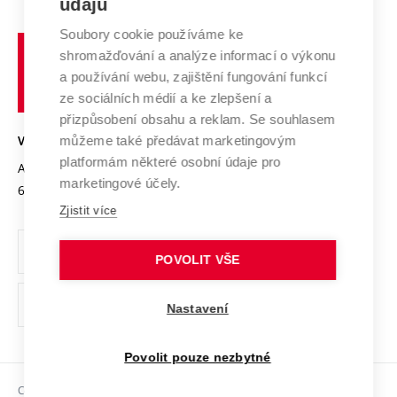
údajů
Zahraniční spolupráce
Systém zajišťování kvality výzkumu
Profil univerzity
Spolupráce se školami
Soubory cookie používáme ke
Vysoké
Výzkumné infrastruktury
shromažďování a analýze informací o výkonu
Udržitelná univerzita
učení
Služby univerzity
Transfer znalostí
a používání webu, zajištění fungování funkcí
technické
Podnikavá univerzita / ContriBUTe
Mezinárodní dohody
ze sociálních médií a ke zlepšení a
Open Science
v
Bezpečná univerzita
přizpůsobení obsahu a reklam. Se souhlasem
Univerzitní sítě
Brně
Projekty
můžeme také předávat marketingovým
VYSOKÉ UČENÍ TECHNICKÉ V BRNĚ
Vyznamenání
platformám některé osobní údaje pro
Projekty ze strukturálních fondů
Antonínská 548/1
www.vut.cz
marketingové účely.
Organizační struktura
602 00 Brno
vut@vutbr.cz
Specifický výzkum
Zjistit více
Úřední deska
Ochrana osobních údajů
POVOLIT VŠE
(externí
Pracovní příležitosti
Nastavení
odkaz)
Podpora a rozvoj zaměstnanců a studujících
Povolit pouze nezbytné
Rovné příležitosti
Copyright © 2026 VUT
Sociální bezpečí