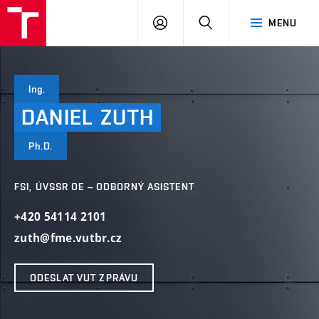
VUT
PŘIHLÁSIT
HLEDAT
MENU
SE
Ing.
DANIEL
ZUTH
Ph.D.
FSI, ÚVSSR OE – ODBORNÝ ASISTENT
+420 54114 2101
zuth@fme.vutbr.cz
ODESLAT VUT ZPRÁVU