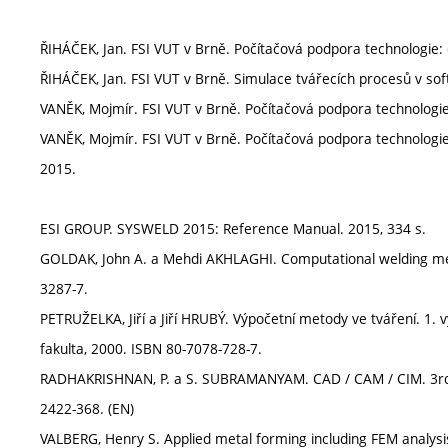
ŘIHÁČEK, Jan. FSI VUT v Brně. Počítačová podpora technologie: č
ŘIHÁČEK, Jan. FSI VUT v Brně. Simulace tvářecích procesů v so
VANĚK, Mojmír. FSI VUT v Brně. Počítačová podpora technologie:
VANĚK, Mojmír. FSI VUT v Brně. Počítačová podpora technologie:
2015.
ESI GROUP. SYSWELD 2015: Reference Manual. 2015, 334 s.
GOLDAK, John A. a Mehdi AKHLAGHI. Computational welding mec
3287-7.
PETRUŽELKA, Jiří a Jiří HRUBÝ. Výpočetní metody ve tváření. 1. v
fakulta, 2000. ISBN 80-7078-728-7.
RADHAKRISHNAN, P. a S. SUBRAMANYAM. CAD / CAM / CIM. 3rd ed
2422-368. (EN)
VALBERG, Henry S. Applied metal forming including FEM analysi