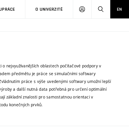
PŘIHLÁSIT
HLEDAT
UPRÁCE
O UNIVERZITĚ
EN
SE
i o nejvyužívanějších oblastech počítačové podpory v
ákladem předmětu je práce se simulačními softwary
Zvládnutím práce s výše uvedenými softwary umožní lepší
roby a další nutná data potřebná pro určení optimální
ají základní znalosti pro samostatnou orientaci v
etodu konečných prvků.