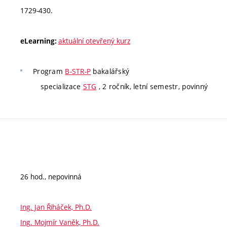
1729-430.
aktuální otevřený kurz
eLearning:
Program
B-STR-P
bakalářský
specializace
STG
, 2 ročník, letní semestr, povinný
26 hod., nepovinná
Ing. Jan Řiháček, Ph.D.
Ing. Mojmír Vaněk, Ph.D.