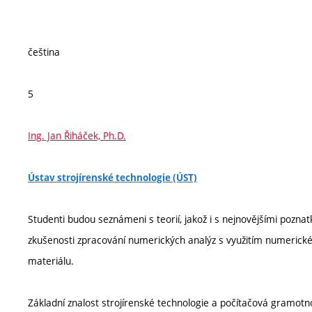
čeština
5
Ing. Jan Řiháček, Ph.D.
Ústav strojírenské technologie (ÚST)
Studenti budou seznámeni s teorií, jakož i s nejnovějšími pozna
zkušenosti zpracování numerických analýz s využitím numerické 
materiálu.
Základní znalost strojírenské technologie a počítačová gramotn