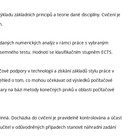
adu základních principů a teorie dané disciplíny. Cvičení je
h.
adaných numerických analýz v rámci práce s vybraným
ísemného testu. Hodnotí se klasifikačním stupněm ECTS.
ové podpory v technologii a získání základů stylu práce v
přehled o tom, co mohou očekávat od výsledků počítačové
twary na bázi metody konečných prvků v oblasti počítačové
inná. Docházka do cvičení je pravidelně kontrolována a účast
čitel v odůvodněných případech stanovit náhradní zadání