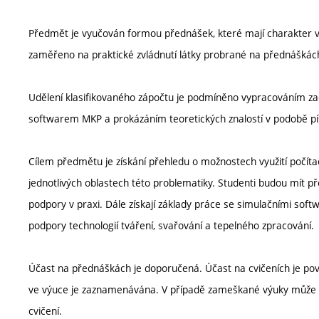
Předmět je vyučován formou přednášek, které mají charakter výkl
zaměřeno na praktické zvládnutí látky probrané na přednáškác
Udělení klasifikovaného zápočtu je podmíněno vypracováním z
softwarem MKP a prokázáním teoretických znalostí v podobě p
Cílem předmětu je získání přehledu o možnostech využití počítač
jednotlivých oblastech této problematiky. Studenti budou mít 
podpory v praxi. Dále získají základy práce se simulačními sof
podpory technologií tváření, svařování a tepelného zpracování.
Účast na přednáškách je doporučená. Účast na cvičeních je pov
ve výuce je zaznamenávána. V případě zameškané výuky může u
cvičení.