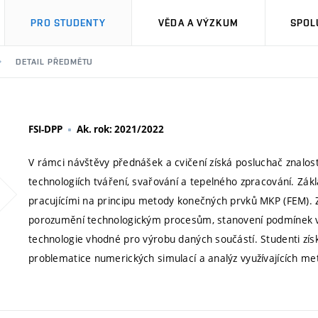
PRO STUDENTY
VĚDA A VÝZKUM
SPOL
DETAIL PŘEDMĚTU
FSI-DPP
Ak. rok: 2021/2022
V rámci návštěvy přednášek a cvičení získá posluchač znalost
technologiích tváření, svařování a tepelného zpracování. Z
pracujícími na principu metody konečných prvků MKP (FEM). 
porozumění technologickým procesům, stanovení podmínek vý
technologie vhodné pro výrobu daných součástí. Studenti získ
problematice numerických simulací a analýz využívajících m