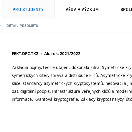
PRO STUDENTY
VĚDA A VÝZKUM
SPOL
DETAIL PŘEDMĚTU
FEKT-DPC-TK2
Ak. rok: 2021/2022
Základní pojmy, teorie utajení, dokonalá šifra. Symetrické kr
symetrických šifer, správa a distribuce klíčů. Asymetrické k
klíče, standardy asymetrických kryptosystémů. hešovací a ji
dat, digitální podpis. Infrastruktura veřejných klíčů a moderní
informace. Kvantová kryptografie. Základy kryptoanalýzy, út