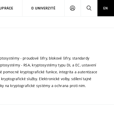
PŘIHLÁSIT
HLEDAT
UPRÁCE
O UNIVERZITĚ
EN
SE
yptosystémy - proudové šifry, blokové šifry, standardy
ryptosystémy - RSA, kryptosystémy typu DL a EC, ustavení
né pomocné kryptografické funkce, integrita a autentizace
 kryptografické služby. Elektronické volby, sdílení tajné
oky na kryptografické systémy a ochrana proti nim.