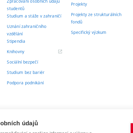
Zpracování osobních údajů
Projekty
studentů
Projekty ze strukturálních
Studium a stáže v zahraničí
fondů
Uznání zahraničního
Specifický výzkum
vzdělání
Stipendia
(externí
Knihovny
odkaz)
Sociální bezpečí
Studium bez bariér
Podpora podnikání
sobních údajů