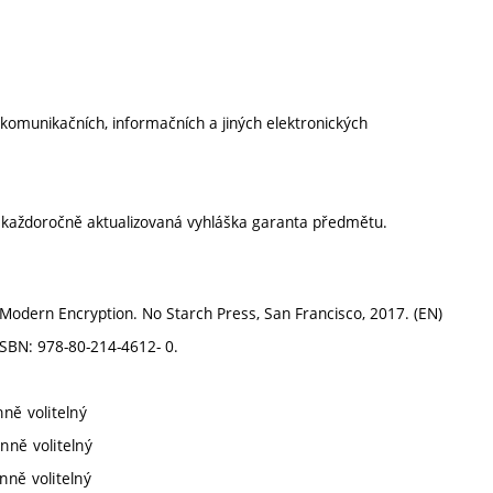
v komunikačních, informačních a jiných elektronických
í každoročně aktualizovaná vyhláška garanta předmětu.
 Modern Encryption. No Starch Press, San Francisco, 2017. (EN)
ISBN: 978-80-214-4612- 0.
nně volitelný
nně volitelný
nně volitelný