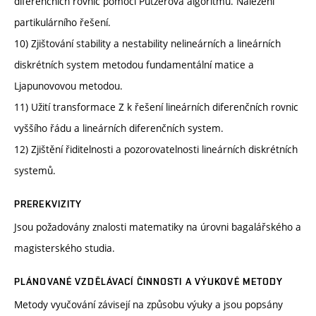
diferenčních rovnic pomocí Putzerova algoritmu. Nalezení
partikulárního řešení.
10) Zjištování stability a nestability nelineárních a lineárních
diskrétních system metodou fundamentální matice a
Ljapunovovou metodou.
11) Užití transformace Z k řešení lineárních diferenčních rovnic
vyššího řádu a lineárních diferenčních system.
12) Zjištění řiditelnosti a pozorovatelnosti lineárních diskrétních
systemů.
PREREKVIZITY
Jsou požadovány znalosti matematiky na úrovni bagalářského a
magisterského studia.
PLÁNOVANÉ VZDĚLÁVACÍ ČINNOSTI A VÝUKOVÉ METODY
Metody vyučování závisejí na způsobu výuky a jsou popsány