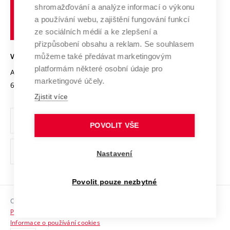
Výzkumné infrastruktury
shromažďování a analýze informací o výkonu
Udržitelná univerzita
učení
Služby univerzity
Transfer znalostí
a používání webu, zajištění fungování funkcí
technické
Podnikavá univerzita / ContriBUTe
Mezinárodní dohody
ze sociálních médií a ke zlepšení a
Open Science
v
Bezpečná univerzita
přizpůsobení obsahu a reklam. Se souhlasem
Univerzitní sítě
Brně
Projekty
můžeme také předávat marketingovým
VYSOKÉ UČENÍ TECHNICKÉ V BRNĚ
Vyznamenání
platformám některé osobní údaje pro
Projekty ze strukturálních fondů
Antonínská 548/1
www.vut.cz
marketingové účely.
Organizační struktura
602 00 Brno
vut@vutbr.cz
Specifický výzkum
Zjistit více
Úřední deska
Ochrana osobních údajů
POVOLIT VŠE
(externí
Pracovní příležitosti
Nastavení
odkaz)
Podpora a rozvoj zaměstnanců a studujících
Povolit pouze nezbytné
Rovné příležitosti
Copyright © 2026 VUT
Sociální bezpečí
Prohlášení o přístupnosti
HR Award
Informace o používání cookies