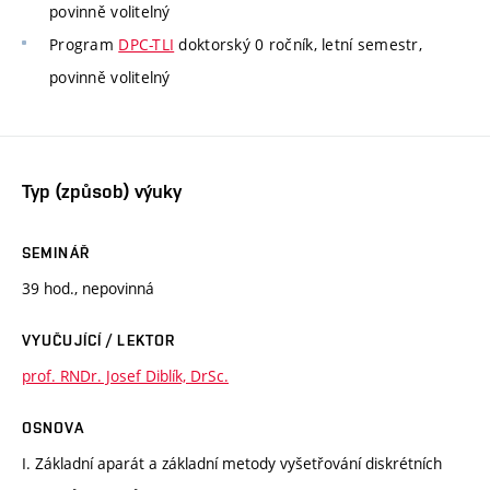
povinně volitelný
Program
DPC-TLI
doktorský 0 ročník, letní semestr,
povinně volitelný
Typ (způsob) výuky
SEMINÁŘ
39 hod., nepovinná
VYUČUJÍCÍ / LEKTOR
prof. RNDr. Josef Diblík, DrSc.
OSNOVA
I. Základní aparát a základní metody vyšetřování diskrétních