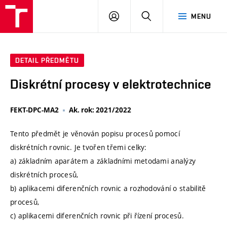
VUT
PŘIHLÁSIT
HLEDAT
MENU
SE
DETAIL PŘEDMĚTU
Diskrétní procesy v elektrotechnice
FEKT-DPC-MA2
Ak. rok: 2021/2022
Tento předmět je věnován popisu procesů pomocí
diskrétních rovnic. Je tvořen třemi celky:
a) základním aparátem a základními metodami analýzy
diskrétních procesů,
b) aplikacemi diferenčních rovnic a rozhodování o stabilitě
procesů,
c) aplikacemi diferenčních rovnic při řízení procesů.