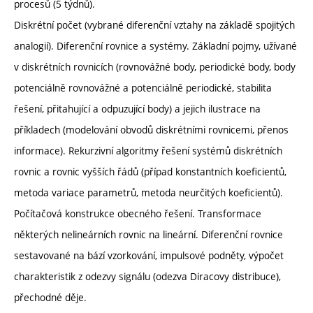
procesů (5 týdnů).
Diskrétní počet (vybrané diferenční vztahy na základě spojitých
analogií). Diferenční rovnice a systémy. Základní pojmy, užívané
v diskrétních rovnicích (rovnovážné body, periodické body, body
potenciálně rovnovážné a potenciálně periodické, stabilita
řešení, přitahující a odpuzující body) a jejich ilustrace na
příkladech (modelování obvodů diskrétními rovnicemi, přenos
informace). Rekurzivní algoritmy řešení systémů diskrétních
rovnic a rovnic vyšších řádů (případ konstantních koeficientů,
metoda variace parametrů, metoda neurčitých koeficientů).
Počítačová konstrukce obecného řešení. Transformace
některých nelineárních rovnic na lineární. Diferenční rovnice
sestavované na bází vzorkování, impulsové podněty, výpočet
charakteristik z odezvy signálu (odezva Diracovy distribuce),
přechodné děje.