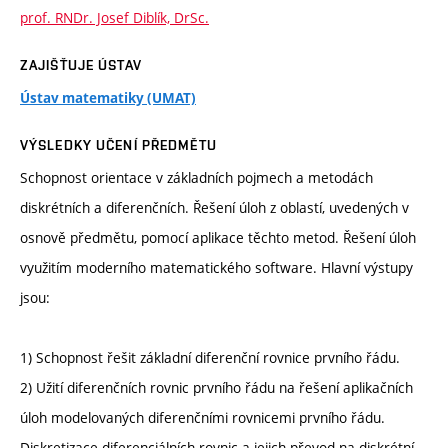
prof. RNDr. Josef Diblík, DrSc.
ZAJIŠŤUJE ÚSTAV
Ústav matematiky (UMAT)
VÝSLEDKY UČENÍ PŘEDMĚTU
Schopnost orientace v základních pojmech a metodách
diskrétních a diferenčních. Řešení úloh z oblastí, uvedených v
osnově předmětu, pomocí aplikace těchto metod. Řešení úloh
využitím moderního matematického software. Hlavní výstupy
jsou:
1) Schopnost řešit základní diferenční rovnice prvního řádu.
2) Užití diferenčních rovnic prvního řádu na řešení aplikačních
úloh modelovaných diferenčními rovnicemi prvního řádu.
Diskretizace diferenciálních rovnic a jejich převod na diskrétní