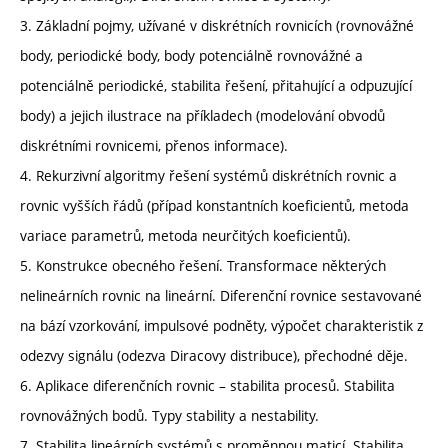
3. Základní pojmy, užívané v diskrétních rovnicích (rovnovážné
body, periodické body, body potenciálně rovnovážné a
potenciálně periodické, stabilita řešení, přitahující a odpuzující
body) a jejich ilustrace na příkladech (modelování obvodů
diskrétními rovnicemi, přenos informace).
4. Rekurzivní algoritmy řešení systémů diskrétních rovnic a
rovnic vyšších řádů (případ konstantních koeficientů, metoda
variace parametrů, metoda neurčitých koeficientů).
5. Konstrukce obecného řešení. Transformace některých
nelineárních rovnic na lineární. Diferenční rovnice sestavované
na bází vzorkování, impulsové podněty, výpočet charakteristik z
odezvy signálu (odezva Diracovy distribuce), přechodné děje.
6. Aplikace diferenčních rovnic – stabilita procesů. Stabilita
rovnovážných bodů. Typy stability a nestability.
7. Stabilita lineárních systémů s proměnnou maticí. Stabilita