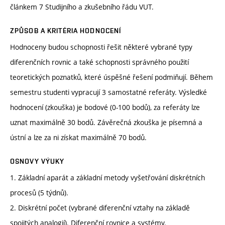
článkem 7 Studijního a zkušebního řádu VUT.
ZPŮSOB A KRITÉRIA HODNOCENÍ
Hodnoceny budou schopnosti řešit některé vybrané typy
diferenčních rovnic a také schopnosti správného použití
teoretických poznatků, které úspěšné řešení podmiňují. Během
semestru studenti vypracují 3 samostatné referáty. Výsledké
hodnocení (zkouška) je bodové (0-100 bodů), za referáty lze
uznat maximálně 30 bodů. Závěrečná zkouška je písemná a
ústní a lze za ni získat maximálně 70 bodů.
OSNOVY VÝUKY
1. Základní aparát a základní metody vyšetřování diskrétních
procesů (5 týdnů).
2. Diskrétní počet (vybrané diferenční vztahy na základě
spojitých analogií). Diferenční rovnice a systémy.