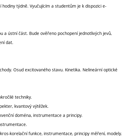
hodiny týdně. Vyučujícím a studentům je k dispozici e-
u a ústní část. Bude ověřeno pochopení jednotlivých jevů,
ní dat.
echody. Osud excitovaného stavu. Kinetika. Nelineární optické
kročilé techniky.
spekter, kvantový výtěžek.
ekvenční doména, instrumentace a principy.
 instrumentace.
 kros-korelační funkce, instrumentace, principy měření, modely.