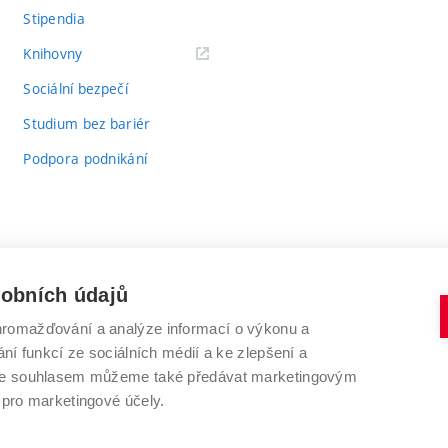
Stipendia
(externí
Knihovny
odkaz)
Sociální bezpečí
Studium bez bariér
Podpora podnikání
sobních údajů
romažďování a analýze informací o výkonu a
VYSOKÉ UČENÍ TECHNICKÉ V BRNĚ
ní funkcí ze sociálních médií a ke zlepšení a
Antonínská 548/1
www.vut.cz
 Se souhlasem můžeme také předávat marketingovým
602 00 Brno
vut@vutbr.cz
 pro marketingové účely.