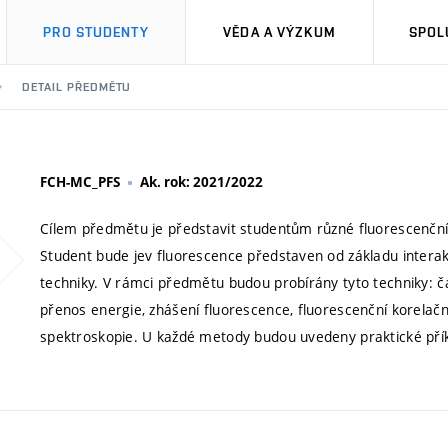
PRO STUDENTY
VĚDA A VÝZKUM
SPOL
DETAIL PŘEDMĚTU
FCH-MC_PFS
Ak. rok: 2021/2022
Cílem předmětu je představit studentům různé fluorescenční te
Student bude jev fluorescence představen od základu intera
techniky. V rámci předmětu budou probírány tyto techniky: ča
přenos energie, zhášení fluorescence, fluorescenční korelačn
spektroskopie. U každé metody budou uvedeny praktické příkl