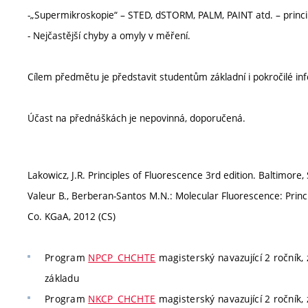
-„Supermikroskopie“ – STED, dSTORM, PALM, PAINT atd. – princip
- Nejčastější chyby a omyly v měření.
Cílem předmětu je představit studentům základní i pokročilé inf
Účast na přednáškách je nepovinná, doporučená.
Lakowicz, J.R. Principles of Fluorescence 3rd edition. Baltimore,
Valeur B., Berberan-Santos M.N.: Molecular Fluorescence: Prin
Co. KGaA, 2012 (CS)
Program
NPCP_CHCHTE
magisterský navazující 2 ročník, z
základu
Program
NKCP_CHCHTE
magisterský navazující 2 ročník, z