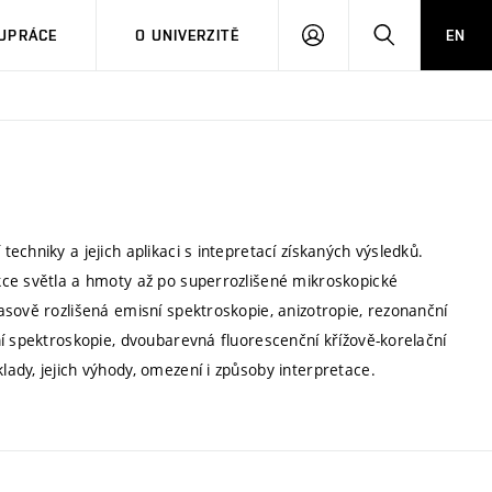
PŘIHLÁSIT
HLEDAT
UPRÁCE
O UNIVERZITĚ
EN
SE
chniky a jejich aplikaci s intepretací získaných výsledků.
kce světla a hmoty až po superrozlišené mikroskopické
sově rozlišená emisní spektroskopie, anizotropie, rezonanční
í spektroskopie, dvoubarevná fluorescenční křížově-korelační
ady, jejich výhody, omezení i způsoby interpretace.