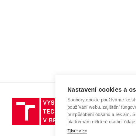
Nastavení cookies a o
Soubory cookie používáme ke sh
Vysoké
používání webu, zajištění fungová
učení
přizpůsobení obsahu a reklam.
technické
platformám některé osobní údaje
v
Brně
Zjistit více