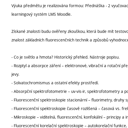
Výuka předmětu je realizována formou: Přednáška - 2 vyučovací 
learningový systém LMS Moodle.
Získané znalosti budu ověřeny zkouškou, která bude mít testovo
znalost základních fluorescenčních technik a způsobů vyhodnoce
- Co je světlo a hmota? Historický přehled. Nástroje popisu.
- Rozptyl a absorpce záření – elektronové, vibrační a rotační př
jevy.
- Solvatochromismus a ostatní efekty prostředí.
- Absorpční spektrofotometrie – uv-vis-ir, spektrofotometry a po
- Fluorescenční spektroskopie stacionární – fluorimetry, druhy 
- Fluorescenční spektroskopie časově rozlišená – časová vs. fr
- Mikroskopie – viditelná, fluorescenční, konfokální – principy a
- Fluorescenční korelační spektroskopie – autokorelační funkce,