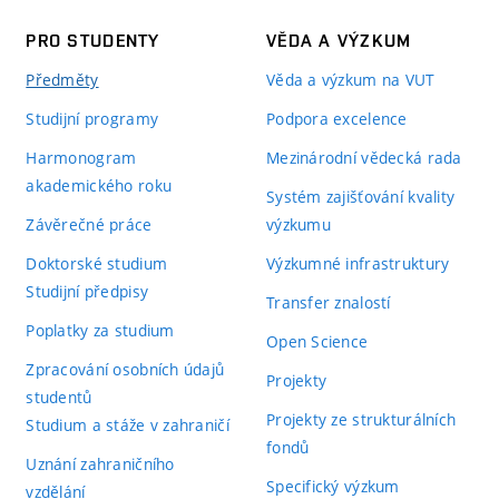
PRO STUDENTY
VĚDA A VÝZKUM
Předměty
Věda a výzkum na VUT
Studijní programy
Podpora excelence
Harmonogram
Mezinárodní vědecká rada
akademického roku
Systém zajišťování kvality
Závěrečné práce
výzkumu
Doktorské studium
Výzkumné infrastruktury
Studijní předpisy
Transfer znalostí
Poplatky za studium
Open Science
Zpracování osobních údajů
Projekty
studentů
Projekty ze strukturálních
Studium a stáže v zahraničí
fondů
Uznání zahraničního
Specifický výzkum
vzdělání