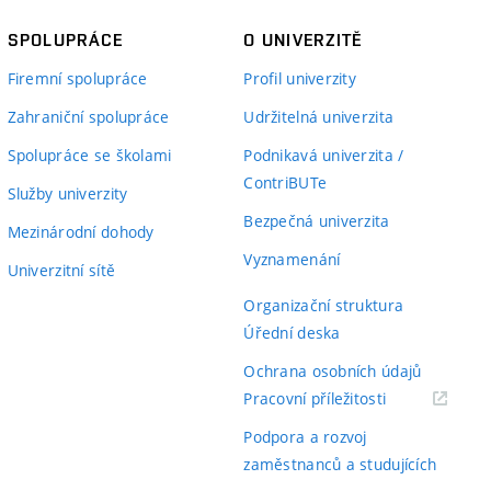
SPOLUPRÁCE
O UNIVERZITĚ
Firemní spolupráce
Profil univerzity
Zahraniční spolupráce
Udržitelná univerzita
Spolupráce se školami
Podnikavá univerzita /
ContriBUTe
Služby univerzity
Bezpečná univerzita
Mezinárodní dohody
Vyznamenání
Univerzitní sítě
Organizační struktura
Úřední deska
Ochrana osobních údajů
(externí
Pracovní příležitosti
odkaz)
Podpora a rozvoj
zaměstnanců a studujících