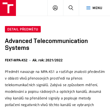
VUT
PŘIHLÁSIT
HLEDAT
MENU
SE
DETAIL PŘEDMĚTU
Advanced Telecommunication
Systems
FEKT-MPA-KS2
Ak. rok: 2021/2022
Předmět navazuje na MPA-KS1 a rozšiřuje znalosti především
v oblasti vlivů přenosových prostředí na přenos
telekomunikačních signálů. Zabývá se způsobem měření,
modelování a popisu rádiových a optických kanálů, zkoumá
vlivy kanálů na přenášené signály a popisuje metody
potlačení negativních vlivů těchto kanálů ve vybraných