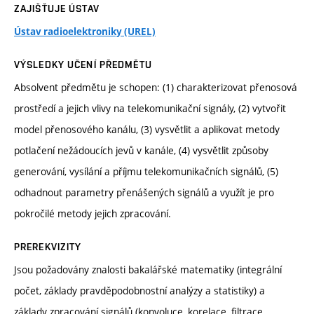
ZAJIŠŤUJE ÚSTAV
Ústav radioelektroniky (UREL)
VÝSLEDKY UČENÍ PŘEDMĚTU
Absolvent předmětu je schopen: (1) charakterizovat přenosová
prostředí a jejich vlivy na telekomunikační signály, (2) vytvořit
model přenosového kanálu, (3) vysvětlit a aplikovat metody
potlačení nežádoucích jevů v kanále, (4) vysvětlit způsoby
generování, vysílání a příjmu telekomunikačních signálů, (5)
odhadnout parametry přenášených signálů a využít je pro
pokročilé metody jejich zpracování.
PREREKVIZITY
Jsou požadovány znalosti bakalářské matematiky (integrální
počet, základy pravděpodobnostní analýzy a statistiky) a
základy zpracování signálů (konvoluce, korelace, filtrace,