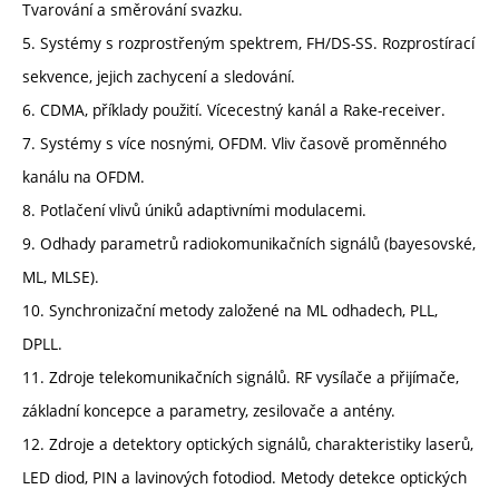
Tvarování a směrování svazku.
5. Systémy s rozprostřeným spektrem, FH/DS-SS. Rozprostírací
sekvence, jejich zachycení a sledování.
6. CDMA, příklady použití. Vícecestný kanál a Rake-receiver.
7. Systémy s více nosnými, OFDM. Vliv časově proměnného
kanálu na OFDM.
8. Potlačení vlivů úniků adaptivními modulacemi.
9. Odhady parametrů radiokomunikačních signálů (bayesovské,
ML, MLSE).
10. Synchronizační metody založené na ML odhadech, PLL,
DPLL.
11. Zdroje telekomunikačních signálů. RF vysílače a přijímače,
základní koncepce a parametry, zesilovače a antény.
12. Zdroje a detektory optických signálů, charakteristiky laserů,
LED diod, PIN a lavinových fotodiod. Metody detekce optických