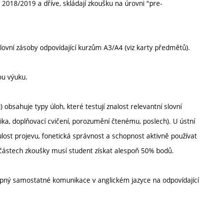
 2018/2019 a dříve, skládají zkoušku na úrovni "pre-
ovní zásoby odpovídající kurzům A3/A4 (viz karty předmětů).
ou výuku.
bsahuje typy úloh, které testují znalost relevantní slovní
ika, doplňovací cvičení, porozumění čtenému, poslech). U ústní
lost projevu, fonetická správnost a schopnost aktivně používat
 částech zkoušky musí student získat alespoň 50% bodů.
chopný samostatné komunikace v anglickém jazyce na odpovídající