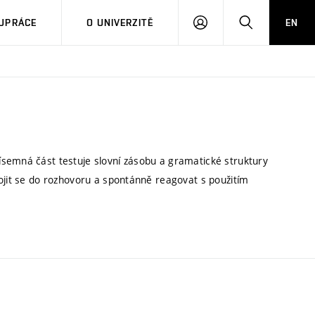
PŘIHLÁSIT
HLEDAT
UPRÁCE
O UNIVERZITĚ
EN
SE
ísemná část testuje slovní zásobu a gramatické struktury
ojit se do rozhovoru a spontánně reagovat s použitím