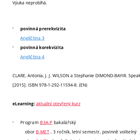
Výuka neprobíhá.
povinná prerekvizita
Angličtina 3
povinná korekvizita
Angličtina 4
CLARE, Antonia, J. J. WILSON a Stephanie DIMOND-BAYIR. Speako
[2015]. ISBN 978-1-292-11594-8. (EN)
aktuální otevřený kurz
eLearning:
Program
B3A-P
bakalářský
obor
B-MET
, 3 ročník, letní semestr, povinně volitelný