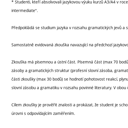
* Studenti, kteří absolvovali jazykovou výuku kurzů A3/A4 v roce
intermediate".
Předpokládá se studium jazyka v rozsahu gramatických jevů a sl
Samostatně evidovaná zkouška navazující na předchozí jazykov
Zkouška má písemnou a ústní část. Písemná část (max 70 bodů) o
zásoby a gramatických struktur (profesní slovní zásoba, gramat
části zkoušky (max 30 bodů) se hodnotí pohotovost reakcí, plynu
slovní zásobu a gramatiku v rozsahu povinné literatury. V obou
Cílem zkoušky je prověřit znalosti a prokázat, že student je s
úrovni s odpovídajícím zaměřením.