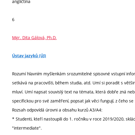
angličtina
6
Mgr. Dita Gálová, Ph.D.
Ústav jazyků (ÚJ)
Rozumí hlavním myšlenkám srozumitelné spisovné vstupní inform
setkává na pracovišti, během studia, atd. Umí si poradit s větši
mluví. Umí napsat souvislý text na témata, která dobře zná nebo
specifickou pro své zaměření, popsat jak věci fungují, z čeho se 
Rozsah odpovídá úrovni a obsahu kurzů A3/A4:
* Studenti, kteří nastoupili do 1. ročníku v roce 2019/2020, skl
"intermediate".