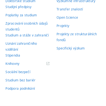
Doktorské studium
Výzkumné infrastruktury
Studijní předpisy
Transfer znalostí
Poplatky za studium
Open Science
Zpracování osobních údajů
Projekty
studentů
Projekty ze strukturálních
Studium a stáže v zahraničí
fondů
Uznání zahraničního
Specifický výzkum
vzdělání
Stipendia
(externí
Knihovny
odkaz)
Sociální bezpečí
Studium bez bariér
Podpora podnikání