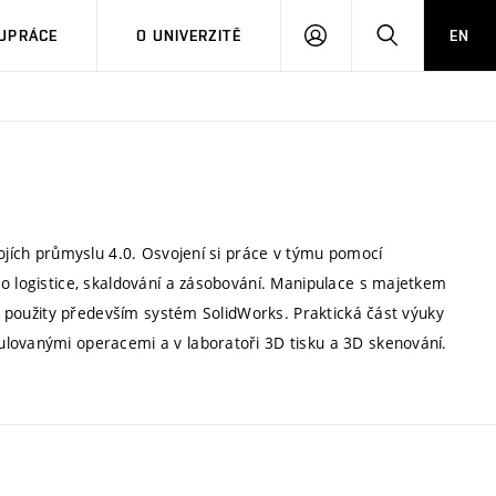
PŘIHLÁSIT
HLEDAT
UPRÁCE
O UNIVERZITĚ
EN
SE
rojích průmyslu 4.0. Osvojení si práce v týmu pomocí
 o logistice, skaldování a zásobování. Manipulace s majetkem
ou použity především systém SolidWorks. Praktická část výuky
ulovanými operacemi a v laboratoři 3D tisku a 3D skenování.