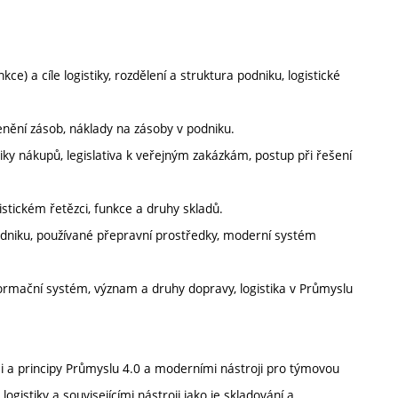
nkce) a cíle logistiky, rozdělení a struktura podniku, logistické
enění zásob, náklady na zásoby v podniku.
iky nákupů, legislativa k veřejným zakázkám, postup při řešení
istickém řetězci, funkce a druhy skladů.
dniku, používané přepravní prostředky, moderní systém
nformační systém, význam a druhy dopravy, logistika v Průmyslu
 a principy Průmyslu 4.0 a moderními nástroji pro týmovou
gistiky a souvisejícími nástroji jako je skladování a