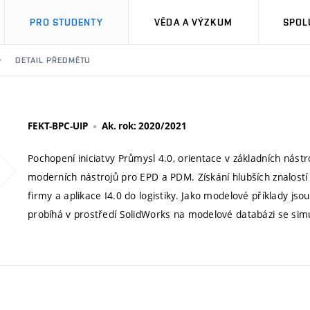
PRO STUDENTY
VĚDA A VÝZKUM
SPOL
DETAIL PŘEDMĚTU
FEKT-BPC-UIP
Ak. rok: 2020/2021
Pochopení iniciatvy Průmysl 4.0, orientace v základních nást
moderních nástrojů pro EPD a PDM. Získání hlubších znalostí
firmy a aplikace I4.0 do logistiky. Jako modelové příklady js
probíhá v prostředí SolidWorks na modelové databázi se sim