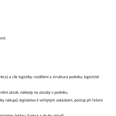
nost.
nkce) a cíle logistiky, rozdělení a struktura podniku, logistické
enění zásob, náklady na zásoby v podniku.
iky nákupů, legislativa k veřejným zakázkám, postup při řešení
istickém řetězci, funkce a druhy skladů.