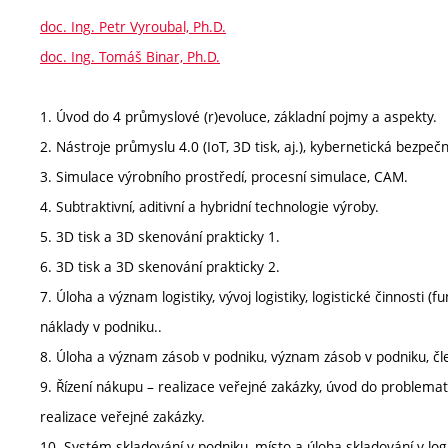
doc. Ing. Petr Vyroubal, Ph.D.
doc. Ing. Tomáš Binar, Ph.D.
1. Úvod do 4 průmyslové (r)evoluce, základní pojmy a aspekty.
2. Nástroje průmyslu 4.0 (IoT, 3D tisk, aj.), kybernetická bezpeč
3. Simulace výrobního prostředí, procesní simulace, CAM.
4. Subtraktivní, aditivní a hybridní technologie výroby.
5. 3D tisk a 3D skenování prakticky 1.
6. 3D tisk a 3D skenování prakticky 2.
7. Úloha a význam logistiky, vývoj logistiky, logistické činnosti (fu
náklady v podniku..
8. Úloha a význam zásob v podniku, význam zásob v podniku, čl
9. Řízení nákupu – realizace veřejné zakázky, úvod do problemat
realizace veřejné zakázky.
10. Systém skladování v podniku, místo a úloha skladování v log