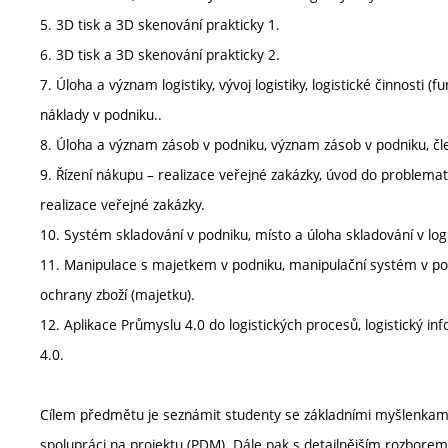
5. 3D tisk a 3D skenování prakticky 1.
6. 3D tisk a 3D skenování prakticky 2.
7. Úloha a význam logistiky, vývoj logistiky, logistické činnosti (fu
náklady v podniku..
8. Úloha a význam zásob v podniku, význam zásob v podniku, čl
9. Řízení nákupu – realizace veřejné zakázky, úvod do problemat
realizace veřejné zakázky.
10. Systém skladování v podniku, místo a úloha skladování v log
11. Manipulace s majetkem v podniku, manipulační systém v po
ochrany zboží (majetku).
12. Aplikace Průmyslu 4.0 do logistických procesů, logistický i
4.0.
Cílem předmětu je seznámit studenty se základními myšlenkami
spolupráci na projektu (PDM). Dále pak s detailnějším rozborem lo