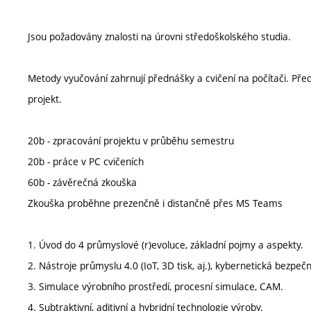
Jsou požadovány znalosti na úrovni středoškolského studia.
Metody vyučování zahrnují přednášky a cvičení na počítači. Př
projekt.
20b - zpracování projektu v průběhu semestru
20b - práce v PC cvičeních
60b - závěrečná zkouška
Zkouška proběhne prezenčně i distančně přes MS Teams
1. Úvod do 4 průmyslové (r)evoluce, základní pojmy a aspekty.
2. Nástroje průmyslu 4.0 (IoT, 3D tisk, aj.), kybernetická bezpeč
3. Simulace výrobního prostředí, procesní simulace, CAM.
4. Subtraktivní, aditivní a hybridní technologie výroby.