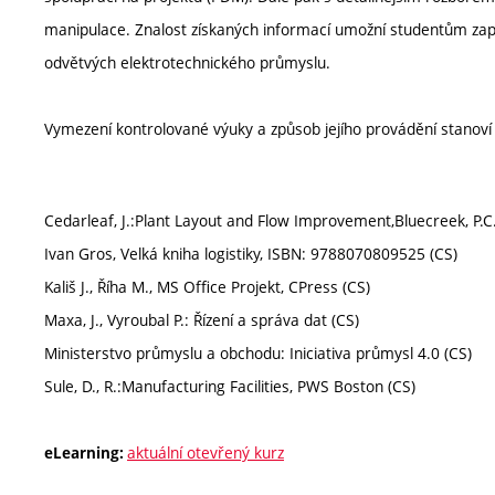
manipulace. Znalost získaných informací umožní studentům zapo
odvětvých elektrotechnického průmyslu.
Vymezení kontrolované výuky a způsob jejího provádění stanov
Cedarleaf, J.:Plant Layout and Flow Improvement,Bluecreek, P.C
Ivan Gros, Velká kniha logistiky, ISBN: 9788070809525 (CS)
Kališ J., Říha M., MS Office Projekt, CPress (CS)
Maxa, J., Vyroubal P.: Řízení a správa dat (CS)
Ministerstvo průmyslu a obchodu: Iniciativa průmysl 4.0 (CS)
Sule, D., R.:Manufacturing Facilities, PWS Boston (CS)
aktuální otevřený kurz
eLearning: