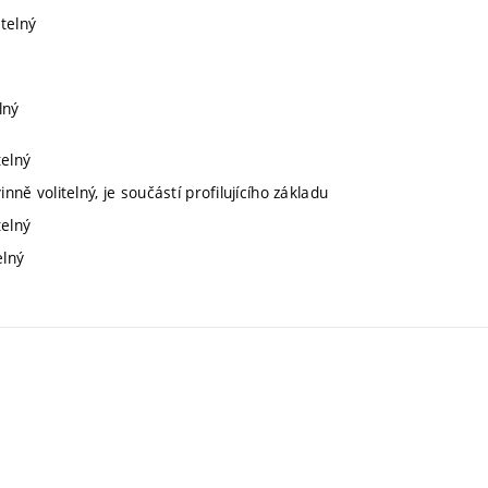
itelný
lný
telný
nně volitelný, je součástí profilujícího základu
telný
elný