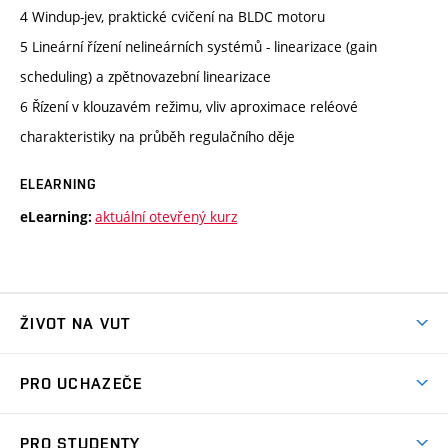
4 Windup-jev, praktické cvičení na BLDC motoru
5 Lineární řízení nelineárních systémů - linearizace (gain
scheduling) a zpětnovazební linearizace
6 Řízení v klouzavém režimu, vliv aproximace reléové
charakteristiky na průběh regulačního děje
ELEARNING
aktuální otevřený kurz
eLearning:
ŽIVOT NA VUT
Atmosféra VUT
PRO UCHAZEČE
Prostory školy
Proč na VUT
Koleje
PRO STUDENTY