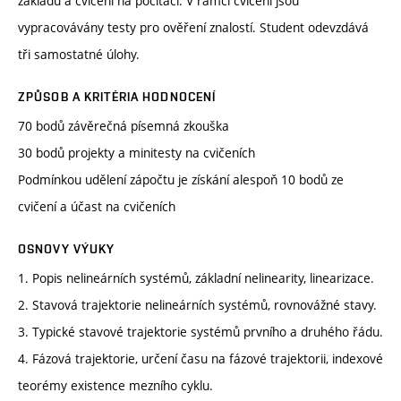
základu a cvičení na počítači. V rámci cvičení jsou
vypracovávány testy pro ověření znalostí. Student odevzdává
tři samostatné úlohy.
ZPŮSOB A KRITÉRIA HODNOCENÍ
70 bodů závěrečná písemná zkouška
30 bodů projekty a minitesty na cvičeních
Podmínkou udělení zápočtu je získání alespoň 10 bodů ze
cvičení a účast na cvičeních
OSNOVY VÝUKY
1. Popis nelineárních systémů, základní nelinearity, linearizace.
2. Stavová trajektorie nelineárních systémů, rovnovážné stavy.
3. Typické stavové trajektorie systémů prvního a druhého řádu.
4. Fázová trajektorie, určení času na fázové trajektorii, indexové
teorémy existence mezního cyklu.