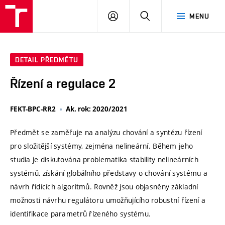
VUT
PŘIHLÁSIT
HLEDAT
MENU
SE
DETAIL PŘEDMĚTU
Řízení a regulace 2
FEKT-BPC-RR2
Ak. rok: 2020/2021
Předmět se zaměřuje na analýzu chování a syntézu řízení
pro složitější systémy, zejména nelineární. Během jeho
studia je diskutována problematika stability nelineárních
systémů, získání globálního představy o chování systému a
návrh řídících algoritmů. Rovněž jsou objasněny základní
možnosti návrhu regulátoru umožňujícího robustní řízení a
identifikace parametrů řízeného systému.