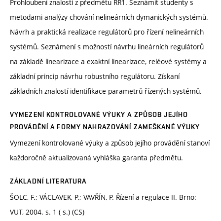
Prohloubení znalostí z předmětu RR1. Seznámit studenty s
metodami analýzy chování nelineárních dymanických systémů.
Návrh a praktická realizace regulátorů pro řízení nelineárních
systémů. Seznámení s možností návrhu lineárních regulátorů
na základě linearizace a exaktní linearizace, reléové systémy a
základní princip návrhu robustního regulátoru. Získaní
základních znalostí identifikace parametrů řízených systémů.
VYMEZENÍ KONTROLOVANÉ VÝUKY A ZPŮSOB JEJÍHO
PROVÁDĚNÍ A FORMY NAHRAZOVÁNÍ ZAMEŠKANÉ VÝUKY
Vymezení kontrolované výuky a způsob jejího provádění stanoví
každoročně aktualizovaná vyhláška garanta předmětu.
ZÁKLADNÍ LITERATURA
ŠOLC, F.; VÁCLAVEK, P.; VAVŘÍN, P. Řízení a regulace II. Brno:
VUT, 2004. s. 1 ( s.) (CS)