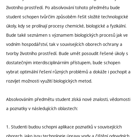
životního prostředí. Po absolvování tohoto předmětu bude
student schopen tvůrčím způsoběm řešit složité technologické
úkoly, kdy se prolínají procesy chemické, biologické a fyzikální.
Bude také seznámen s významem biologických procesů jak ve
vodním hospodářství, tak v souvisejících oborech ochrany a
tvorby životního prostředí. Bude umět posoudit řešené úkoly s
dostatečným interdisciplinárním přístupem, bude schopen
vybrat optimální řešení různých problémů a dokáže i pochopit a
rozvíjet možnosti využití biologických metod.
Absolvováním předmětu student získá nové znalosti, vědomosti
a poznatky v následujících oblastech:
1. Studenti budou schopni aplikace poznatků v souvisejících
oborech, jako jsou technologie úpravy vody a čištění odpadních