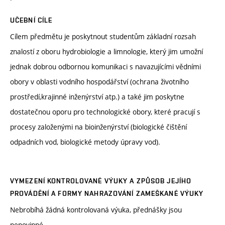
UČEBNÍ CÍLE
Cílem předmětu je poskytnout studentům základní rozsah
znalostí z oboru hydrobiologie a limnologie, který jim umožní
jednak dobrou odbornou komunikaci s navazujícími vědními
obory v oblasti vodního hospodářství (ochrana životního
prostředí,krajinné inženýrství atp.) a také jim poskytne
dostatečnou oporu pro technologické obory, které pracují s
procesy založenými na bioinženýrství (biologické čištění
odpadních vod, biologické metody úpravy vod).
VYMEZENÍ KONTROLOVANÉ VÝUKY A ZPŮSOB JEJÍHO
PROVÁDĚNÍ A FORMY NAHRAZOVÁNÍ ZAMEŠKANÉ VÝUKY
Nebrobíhá žádná kontrolovaná výuka, přednášky jsou
nepovinné.