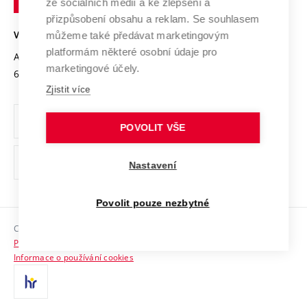
Mezinárodní dohody
ze sociálních médií a ke zlepšení a
Open Science
v
Bezpečná univerzita
přizpůsobení obsahu a reklam. Se souhlasem
Univerzitní sítě
Brně
Projekty
můžeme také předávat marketingovým
VYSOKÉ UČENÍ TECHNICKÉ V BRNĚ
Vyznamenání
platformám některé osobní údaje pro
Projekty ze strukturálních fondů
Antonínská 548/1
www.vut.cz
marketingové účely.
Organizační struktura
602 00 Brno
vut@vutbr.cz
Specifický výzkum
Zjistit více
Úřední deska
Ochrana osobních údajů
POVOLIT VŠE
(externí
Pracovní příležitosti
Nastavení
odkaz)
Podpora a rozvoj zaměstnanců a studujících
Povolit pouze nezbytné
Rovné příležitosti
Copyright © 2026 VUT
Sociální bezpečí
Prohlášení o přístupnosti
HR Award
Informace o používání cookies
Kontakty