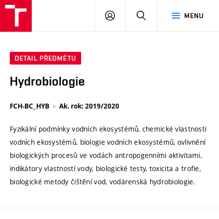
VUT
PŘIHLÁSIT
HLEDAT
MENU
SE
DETAIL PŘEDMĚTU
Hydrobiologie
FCH-BC_HYB
Ak. rok: 2019/2020
Fyzikální podmínky vodních ekosystémů, chemické vlastnosti
vodních ekosystémů, biologie vodních ekosystémů, ovlivnění
biologických procesů ve vodách antropogenními aktivitami,
indikátory vlastností vody, biologické testy, toxicita a trofie,
biologické metody čištění vod, vodárenská hydrobiologie.