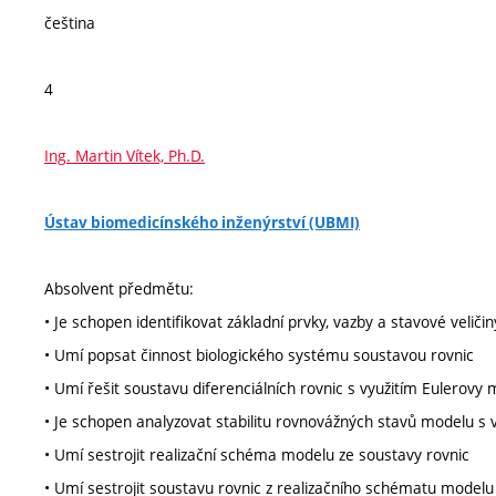
čeština
4
Ing. Martin Vítek, Ph.D.
Ústav biomedicínského inženýrství (UBMI)
Absolvent předmětu:
• Je schopen identifikovat základní prvky, vazby a stavové velič
• Umí popsat činnost biologického systému soustavou rovnic
• Umí řešit soustavu diferenciálních rovnic s využitím Eulerov
• Je schopen analyzovat stabilitu rovnovážných stavů modelu s 
• Umí sestrojit realizační schéma modelu ze soustavy rovnic
• Umí sestrojit soustavu rovnic z realizačního schématu modelu