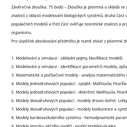
Závěrečná zkouška: 75 bodů – Zkouška je písemná a skládá se ze
znalosti z oblasti modelování biologických systémů, druhá část o
populačních modelů a třetí část ověřuje teoretické znalosti a p
organismu.
Pro úspěšné absolvování předmětu je nutné získat z písemné z
1. Modelování a simulace - základní pojmy, klasifikace modelů
2. Modelování a simulace - identifikace parametrů modelu, zp
3. Matematické a počítačové modely - analýza matematického 
4. Modely jednodruhových populací - spojité: Malthusův, Pearlů
5. Modely jednodruhových populací - diskrétní: Malthusův, Pear
6. Modely dvoudruhových populací - modely dravec-kořist: Lotk
7. Modely dvoudruhových populací - modely konkurence a symb
8. Modely kardiovaskulárního systému - hemodynamické param
9. Modely impulsu akčního napětí - model Hodgkin-Huxley