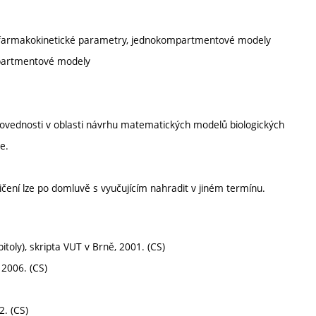
 farmakokinetické parametry, jednokompartmentové modely
partmentové modely
dovednosti v oblasti návrhu matematických modelů biologických
e.
čení lze po domluvě s vyučujícím nahradit v jiném termínu.
itoly), skripta VUT v Brně, 2001. (CS)
, 2006. (CS)
2. (CS)