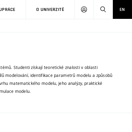
PŘIHLÁSIT
HLEDAT
UPRÁCE
O UNIVERZITĚ
EN
SE
mů. Studenti získají teoretické znalosti v oblasti
 cílů modelování, identifikace parametrů modelu a způsobů
návrhu matematického modelu, jeho analýzy, praktické
imulace modelu.