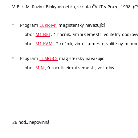
V. Eck, M. Razím, Biokybernetika, skripta ČVUT v Praze, 1998. (C
Program
EEKR-M1
magisterský navazující
obor
M1-BEI
, 1 ročník, zimní semestr, volitelný oborov
obor
M1-KAM
, 2 ročník, zimní semestr, volitelný mim
Program
IT-MGR-2
magisterský navazující
obor
MIN
, 0 ročník, zimní semestr, volitelný
26 hod., nepovinná