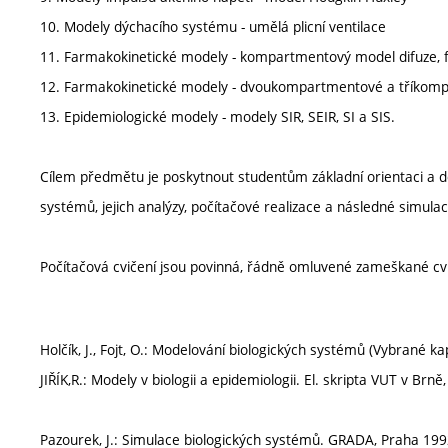
10. Modely dýchacího systému - umělá plicní ventilace
11. Farmakokinetické modely - kompartmentový model difuze,
12. Farmakokinetické modely - dvoukompartmentové a tříkom
13. Epidemiologické modely - modely SIR, SEIR, SI a SIS.
Cílem předmětu je poskytnout studentům základní orientaci a 
systémů, jejich analýzy, počítačové realizace a následné simulac
Počítačová cvičení jsou povinná, řádně omluvené zameškané cvi
Holčík, J., Fojt, O.: Modelování biologických systémů (Vybrané kap
JIŘÍK,R.: Modely v biologii a epidemiologii. El. skripta VUT v Brně
Pazourek, J.: Simulace biologických systémů. GRADA, Praha 199