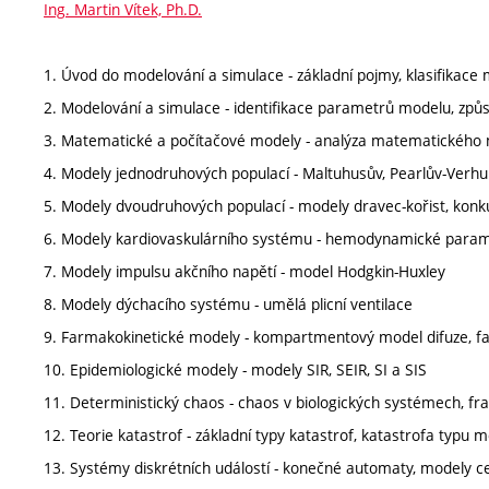
Ing. Martin Vítek, Ph.D.
1. Úvod do modelování a simulace - základní pojmy, klasifikace 
2. Modelování a simulace - identifikace parametrů modelu, zp
3. Matematické a počítačové modely - analýza matematického 
4. Modely jednodruhových populací - Maltuhusův, Pearlův-Verhu
5. Modely dvoudruhových populací - modely dravec-kořist, kon
6. Modely kardiovaskulárního systému - hemodynamické param
7. Modely impulsu akčního napětí - model Hodgkin-Huxley
8. Modely dýchacího systému - umělá plicní ventilace
9. Farmakokinetické modely - kompartmentový model difuze, 
10. Epidemiologické modely - modely SIR, SEIR, SI a SIS
11. Deterministický chaos - chaos v biologických systémech, fr
12. Teorie katastrof - základní typy katastrof, katastrofa typu m
13. Systémy diskrétních událostí - konečné automaty, modely ce