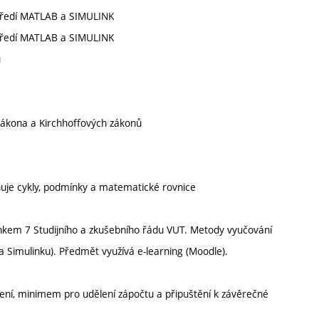
středí MATLAB a SIMULINK
tředí MATLAB a SIMULINK
u
zákona a Kirchhoffových zákonů
huje cykly, podmínky a matematické rovnice
ánkem 7 Studijního a zkušebního řádu VUT. Metody vyučování
a Simulinku). Předmět využívá e-learning (Moodle).
čení, minimem pro udělení zápočtu a připuštění k závěrečné