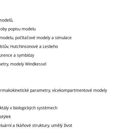
modelů,
ůsoby popisu modelu
modelu, počítačové modely a simulace
lstův, Hutchinsonové a Leslieho
kurence a symbiózy
etry, modely Windkessel
farmakokinetické parametry, vícekompartmentové modely
aktály v biologických systémech
otýlek
luární a tkáňové struktury, umělý život