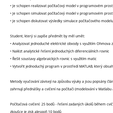
• Je schopen realizovat počítačový model v programovém pro
• Je schopen simulovat počítačový model v programovém pros
• Je schopen diskutovat výsledky simulace počítačového model
Student, který si zapíše předmět by měl umět:
• Analyzovat jednoduché elektrické obvody s využitím Ohmova 
• Nalézt analytické řešení jednoduchých diferenciálních rovnic
• Řešit soustavy algebraických rovnic s využitím matic
• Vytvořit jednoduchý program v prostředí MATLAB, který obsa
Metody vyučování závisejí na způsobu výuky a jsou popsány čl
zahrnují přednášky a cvičení na počítači (modelování v Matlabu 
Počítačová cvičení: 25 bodů - řešení zadaných úkolů během cvi
zkoušce je zisk alespoň 10 bodů