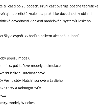
 tří částí po 25 bodech. První část ověřuje obecné teoretické
věřuje teoretické znalosti a praktické dovednosti v oblasti
raktické dovednosti v oblasti modelování systémů lidského
koušky alespoň 35 bodů a celkem alespoň 50 bodů.
ůsoby popisu modelu
modelu, počítačové modely a simulace
v-Verhulstův a Hutchinsonové
lův-Verhulstův, Hutchinsonové a Leslieho
y-Volterry a Kolmogorovův
iózy
etry, modely Windkessel