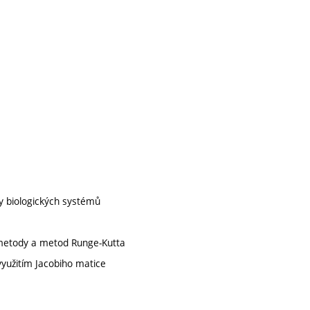
iny biologických systémů
y metody a metod Runge-Kutta
využitím Jacobiho matice