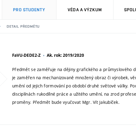
PRO STUDENTY
VĚDA A VÝZKUM
SPOL
DETAIL PŘEDMĚTU
FaVU-DEDE2-Z
Ak. rok: 2019/2020
Předmět se zaměřuje na dějiny grafického a průmyslového d
je zaměřen na mechanizovaně množený obraz či výrobek, věnu
umění od jejich formování po období druhé světové války. Pou
disciplínách rukodílné práce a užitého umění, na zrod profese
proměny. Předmět bude vyučovat Mgr. Vít Jakubíček.