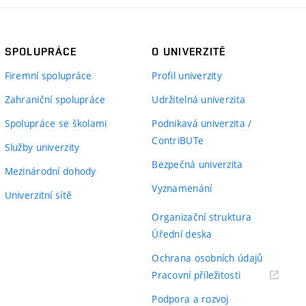
SPOLUPRÁCE
O UNIVERZITĚ
Firemní spolupráce
Profil univerzity
Zahraniční spolupráce
Udržitelná univerzita
Spolupráce se školami
Podnikavá univerzita /
ContriBUTe
Služby univerzity
Bezpečná univerzita
Mezinárodní dohody
Vyznamenání
Univerzitní sítě
Organizační struktura
Úřední deska
Ochrana osobních údajů
(externí
Pracovní příležitosti
odkaz)
Podpora a rozvoj