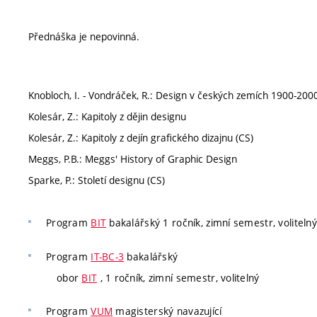
Přednáška je nepovinná.
Knobloch, I. - Vondráček, R.: Design v českých zemích 1900-200
Kolesár, Z.: Kapitoly z dějin designu
Kolesár, Z.: Kapitoly z dejín grafického dizajnu (CS)
Meggs, P.B.: Meggs' History of Graphic Design
Sparke, P.: Století designu (CS)
Program
BIT
bakalářský 1 ročník, zimní semestr, volitelný
Program
IT-BC-3
bakalářský
obor
BIT
, 1 ročník, zimní semestr, volitelný
Program
VUM
magisterský navazující