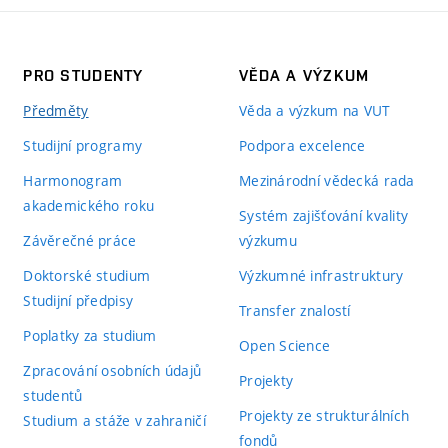
PRO STUDENTY
VĚDA A VÝZKUM
Předměty
Věda a výzkum na VUT
Studijní programy
Podpora excelence
Harmonogram
Mezinárodní vědecká rada
akademického roku
Systém zajišťování kvality
Závěrečné práce
výzkumu
Doktorské studium
Výzkumné infrastruktury
Studijní předpisy
Transfer znalostí
Poplatky za studium
Open Science
Zpracování osobních údajů
Projekty
studentů
Projekty ze strukturálních
Studium a stáže v zahraničí
fondů