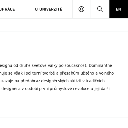
PŘIHLÁSIT
HLEDAT
UPRÁCE
O UNIVERZITĚ
EN
SE
esignu od druhé světové války po současnost. Dominantně
je se však i soliterní tvorbě a přesahům užitého a volného
kazuje na předobraz designérských aktivit v tradičních
 designéra v období první průmyslové revoluce a její další