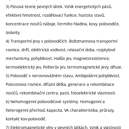
3) Pásová teorie pevných látek. Vznik energetických pásů,
efektivní hmotnost, rozdělovací funkce, hustota stavů,
koncentrace nosičů náboje, Fermiho hladina, kovy, polovodiče,
izolanty.
4) Transportní jevy v polovodičích. Boltzmannova transportní
rovnice, drift, elektrická vodivost, relaxační doba, rozptylové
mechanismy, pohyblivost, Hallův jev, magnetorezistence,
termoelektrický jev, Peltierův jev, termomagnetické jevy, difuze.
5) Polovodič v nerovnovážném stavu. Ambipolární pohyblivost,
Poissonova rovnice, difúzní délka, generace a rekombinace
nosičů, rekombinační centra, pasti, fotoelektrické vlastnosti.
6) Nehomogenní polovodičové systémy. Homogenní a
heterogenní přechod, kapacita, VA charakteristika, průrazy,
kontakt kov-polovodič.
7) Elektromagnetické vlny v pevných látkách. Vznik a vlastnosti