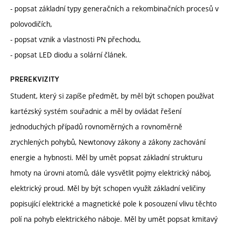
- popsat základní typy generačních a rekombinačních procesů v
polovodičích,
- popsat vznik a vlastnosti PN přechodu,
- popsat LED diodu a solární článek.
PREREKVIZITY
Student, který si zapíše předmět, by měl být schopen používat
kartézský systém souřadnic a měl by ovládat řešení
jednoduchých případů rovnoměrných a rovnoměrně
zrychlených pohybů, Newtonovy zákony a zákony zachování
energie a hybnosti. Měl by umět popsat základní strukturu
hmoty na úrovni atomů, dále vysvětlit pojmy elektrický náboj,
elektrický proud. Měl by být schopen využít základní veličiny
popisující elektrické a magnetické pole k posouzení vlivu těchto
polí na pohyb elektrického náboje. Měl by umět popsat kmitavý