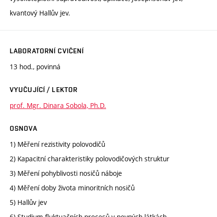
kvantový Hallův jev.
LABORATORNÍ CVIČENÍ
13 hod., povinná
VYUČUJÍCÍ / LEKTOR
prof. Mgr. Dinara Sobola, Ph.D.
OSNOVA
1) Měření rezistivity polovodičů
2) Kapacitní charakteristiky polovodičových struktur
3) Měření pohyblivosti nosičů náboje
4) Měření doby života minoritních nosičů
5) Hallův jev
6) Studium fluktuačních procesů v pevných látkách