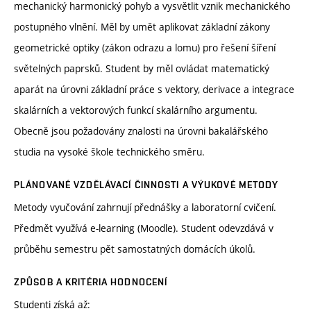
mechanický harmonický pohyb a vysvětlit vznik mechanického
postupného vlnění. Měl by umět aplikovat základní zákony
geometrické optiky (zákon odrazu a lomu) pro řešení šíření
světelných paprsků. Student by měl ovládat matematický
aparát na úrovni základní práce s vektory, derivace a integrace
skalárních a vektorových funkcí skalárního argumentu.
Obecně jsou požadovány znalosti na úrovni bakalářského
studia na vysoké škole technického směru.
PLÁNOVANÉ VZDĚLÁVACÍ ČINNOSTI A VÝUKOVÉ METODY
Metody vyučování zahrnují přednášky a laboratorní cvičení.
Předmět využívá e-learning (Moodle). Student odevzdává v
průběhu semestru pět samostatných domácích úkolů.
ZPŮSOB A KRITÉRIA HODNOCENÍ
Studenti získá až: