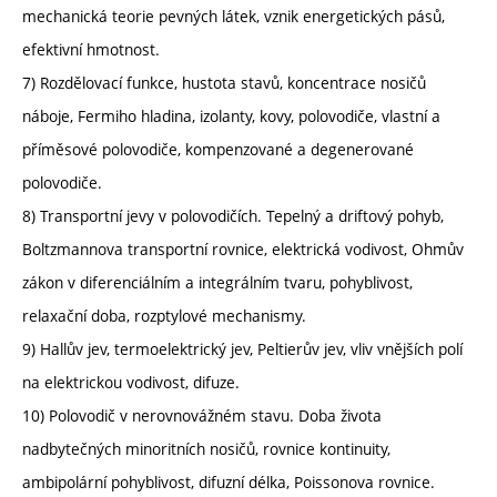
mechanická teorie pevných látek, vznik energetických pásů,
efektivní hmotnost.
7) Rozdělovací funkce, hustota stavů, koncentrace nosičů
náboje, Fermiho hladina, izolanty, kovy, polovodiče, vlastní a
příměsové polovodiče, kompenzované a degenerované
polovodiče.
8) Transportní jevy v polovodičích. Tepelný a driftový pohyb,
Boltzmannova transportní rovnice, elektrická vodivost, Ohmův
zákon v diferenciálním a integrálním tvaru, pohyblivost,
relaxační doba, rozptylové mechanismy.
9) Hallův jev, termoelektrický jev, Peltierův jev, vliv vnějších polí
na elektrickou vodivost, difuze.
10) Polovodič v nerovnovážném stavu. Doba života
nadbytečných minoritních nosičů, rovnice kontinuity,
ambipolární pohyblivost, difuzní délka, Poissonova rovnice.