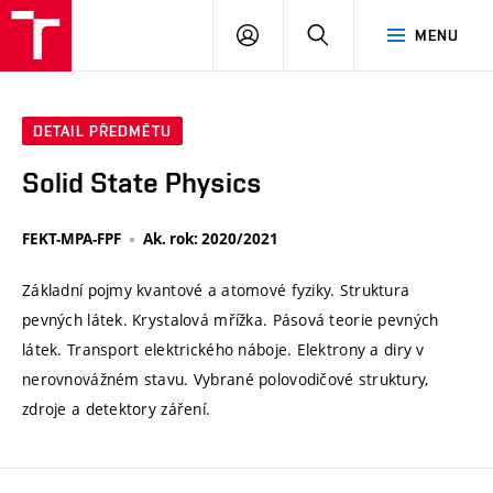
VUT
PŘIHLÁSIT
HLEDAT
MENU
SE
DETAIL PŘEDMĚTU
Solid State Physics
FEKT-MPA-FPF
Ak. rok: 2020/2021
Základní pojmy kvantové a atomové fyziky. Struktura
pevných látek. Krystalová mřížka. Pásová teorie pevných
látek. Transport elektrického náboje. Elektrony a diry v
nerovnovážném stavu. Vybrané polovodičové struktury,
zdroje a detektory záření.