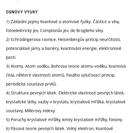
OSNOVY VÝUKY
1) Základní pojmy kvantové a atomové fyziky. Částice a vlny,
fotoelektrický jev, Comptonův jev, de Broglieho vlny.
2) Schrödingerova rovnice, Heisenbergův princip neurčitosti,
potenciálové jámy a bariéry, kvantování energie, elektronové
pasti.
3) Atomy. Atom vodíku, Bohrova teorie atomu vodíku, kvantová
čísla, některé vlastnosti atomů, Pauliho vylučovací princip,
periodická soustava prvků.
4) Struktura pevných látek. Elektrické vlastnosti pevných látek,
krystalické látky, vazby v krystalu, krystalová mřížka, krystalové
soustavy, Millerovy indexy.
5) Poruchy krystalové mřížky, kmity krystalové mřížky, fonony.
6) Pásová teorie pevných látek. Volný elektron, Kvantově