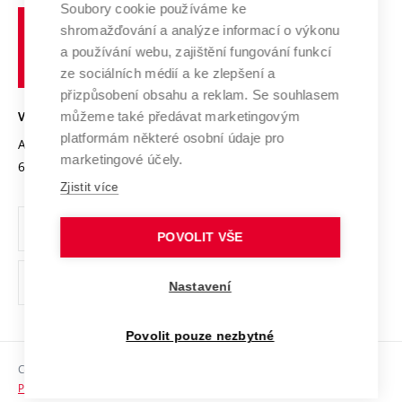
Profil univerzity
Spolupráce se školami
Soubory cookie používáme ke
Vysoké
Výzkumné infrastruktury
shromažďování a analýze informací o výkonu
Udržitelná univerzita
učení
Služby univerzity
Transfer znalostí
a používání webu, zajištění fungování funkcí
technické
Podnikavá univerzita / ContriBUTe
Mezinárodní dohody
ze sociálních médií a ke zlepšení a
Open Science
v
Bezpečná univerzita
přizpůsobení obsahu a reklam. Se souhlasem
Univerzitní sítě
Brně
Projekty
můžeme také předávat marketingovým
VYSOKÉ UČENÍ TECHNICKÉ V BRNĚ
Vyznamenání
platformám některé osobní údaje pro
Projekty ze strukturálních fondů
Antonínská 548/1
www.vut.cz
marketingové účely.
Organizační struktura
602 00 Brno
vut@vutbr.cz
Specifický výzkum
Zjistit více
Úřední deska
Ochrana osobních údajů
POVOLIT VŠE
(externí
Pracovní příležitosti
Nastavení
odkaz)
Podpora a rozvoj zaměstnanců a studujících
Povolit pouze nezbytné
Rovné příležitosti
Copyright © 2026 VUT
Sociální bezpečí
Prohlášení o přístupnosti
HR Award