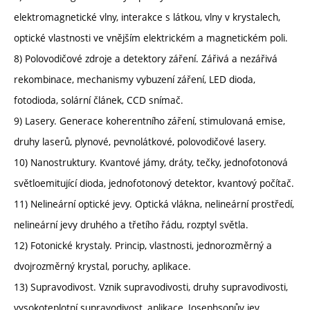
elektromagnetické vlny, interakce s látkou, vlny v krystalech,
optické vlastnosti ve vnějším elektrickém a magnetickém poli.
8) Polovodičové zdroje a detektory záření. Zářivá a nezářivá
rekombinace, mechanismy vybuzení záření, LED dioda,
fotodioda, solární článek, CCD snímač.
9) Lasery. Generace koherentního záření, stimulovaná emise,
druhy laserů, plynové, pevnolátkové, polovodičové lasery.
10) Nanostruktury. Kvantové jámy, dráty, tečky, jednofotonová
světloemitující dioda, jednofotonový detektor, kvantový počítač.
11) Nelineární optické jevy. Optická vlákna, nelineární prostředí,
nelineární jevy druhého a třetího řádu, rozptyl světla.
12) Fotonické krystaly. Princip, vlastnosti, jednorozměrný a
dvojrozměrný krystal, poruchy, aplikace.
13) Supravodivost. Vznik supravodivosti, druhy supravodivosti,
vysokoteplotní supravodivost, aplikace, Josephsonův jev,