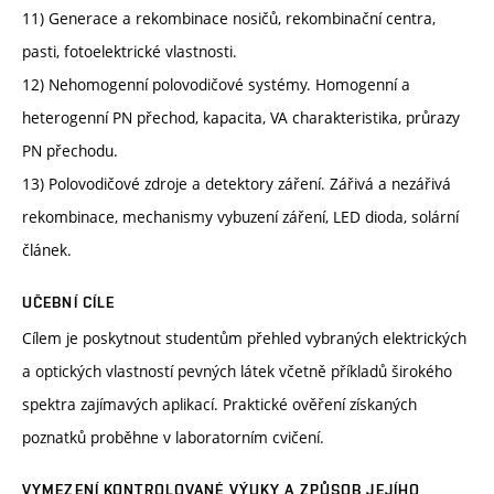
11) Generace a rekombinace nosičů, rekombinační centra,
pasti, fotoelektrické vlastnosti.
12) Nehomogenní polovodičové systémy. Homogenní a
heterogenní PN přechod, kapacita, VA charakteristika, průrazy
PN přechodu.
13) Polovodičové zdroje a detektory záření. Zářivá a nezářivá
rekombinace, mechanismy vybuzení záření, LED dioda, solární
článek.
UČEBNÍ CÍLE
Cílem je poskytnout studentům přehled vybraných elektrických
a optických vlastností pevných látek včetně příkladů širokého
spektra zajímavých aplikací. Praktické ověření získaných
poznatků proběhne v laboratorním cvičení.
VYMEZENÍ KONTROLOVANÉ VÝUKY A ZPŮSOB JEJÍHO