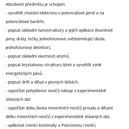
Absolvent předmětu je schopen:
- vysvětlit chování elektronu v potenciálové jámě a na
potenciálové bariéře,
- popsat základní nanostruktury a jejich aplikace (kvantové
jámy, dráty, tečky, jednofotonová světloemitující dioda,
jednofotonový detektor),
- popsat základní vlastnosti atomů,
- popsat krystalovou strukturu látek a vysvětlit vznik
energetických pásů,
- popsat drift a difuzi v pevných látkách,
- vypočítat pohyblivost nosičů náboje z experimentálně
získaných dat
- vypočítat dobu života minoritních nosičů proudu a difuzní
délku minoritních nosičů z experimentálně získaných dat,
- aplikovat rovnici kontinuity a Poissonovu rovnici,