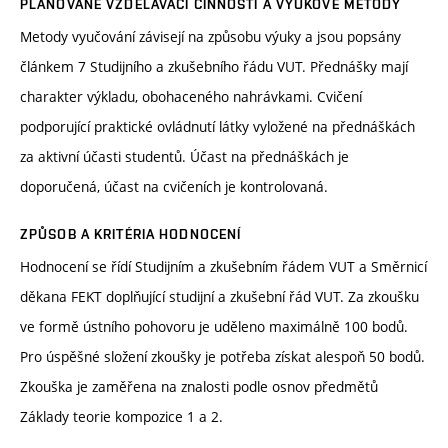
PLÁNOVANÉ VZDĚLÁVACÍ ČINNOSTI A VÝUKOVÉ METODY
Metody vyučování závisejí na způsobu výuky a jsou popsány
článkem 7 Studijního a zkušebního řádu VUT. Přednášky mají
charakter výkladu, obohaceného nahrávkami. Cvičení
podporující praktické ovládnutí látky vyložené na přednáškách
za aktivní účasti studentů. Účast na přednáškách je
doporučená, účast na cvičeních je kontrolovaná.
ZPŮSOB A KRITÉRIA HODNOCENÍ
Hodnocení se řídí Studijním a zkušebním řádem VUT a Směrnicí
děkana FEKT doplňující studijní a zkušební řád VUT. Za zkoušku
ve formě ústního pohovoru je uděleno maximálně 100 bodů.
Pro úspěšné složení zkoušky je potřeba získat alespoň 50 bodů.
Zkouška je zaměřena na znalosti podle osnov předmětů
Základy teorie kompozice 1 a 2.