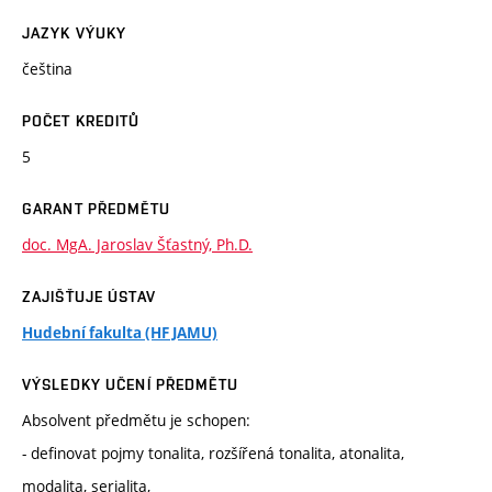
JAZYK VÝUKY
čeština
POČET KREDITŮ
5
GARANT PŘEDMĚTU
doc. MgA. Jaroslav Šťastný, Ph.D.
ZAJIŠŤUJE ÚSTAV
Hudební fakulta (HF JAMU)
VÝSLEDKY UČENÍ PŘEDMĚTU
Absolvent předmětu je schopen:
- definovat pojmy tonalita, rozšířená tonalita, atonalita,
modalita, serialita,