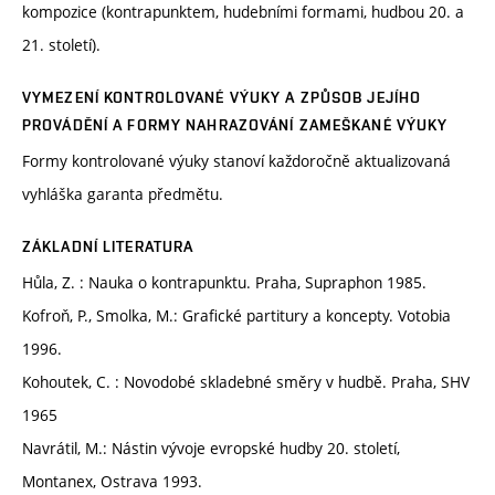
kompozice (kontrapunktem, hudebními formami, hudbou 20. a
21. století).
VYMEZENÍ KONTROLOVANÉ VÝUKY A ZPŮSOB JEJÍHO
PROVÁDĚNÍ A FORMY NAHRAZOVÁNÍ ZAMEŠKANÉ VÝUKY
Formy kontrolované výuky stanoví každoročně aktualizovaná
vyhláška garanta předmětu.
ZÁKLADNÍ LITERATURA
Hůla, Z. : Nauka o kontrapunktu. Praha, Supraphon 1985.
Kofroň, P., Smolka, M.: Grafické partitury a koncepty. Votobia
1996.
Kohoutek, C. : Novodobé skladebné směry v hudbě. Praha, SHV
1965
Navrátil, M.: Nástin vývoje evropské hudby 20. století,
Montanex, Ostrava 1993.