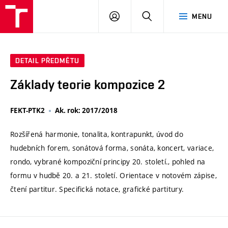
VUT
PŘIHLÁSIT
HLEDAT
MENU
SE
DETAIL PŘEDMĚTU
Základy teorie kompozice 2
FEKT-PTK2
Ak. rok: 2017/2018
Rozšířená harmonie, tonalita, kontrapunkt, úvod do
hudebních forem, sonátová forma, sonáta, koncert, variace,
rondo, vybrané kompoziční principy 20. století., pohled na
formu v hudbě 20. a 21. století. Orientace v notovém zápise,
čtení partitur. Specifická notace, grafické partitury.