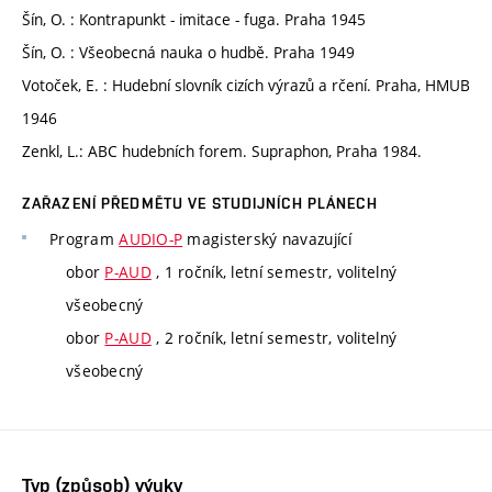
Šín, O. : Kontrapunkt - imitace - fuga. Praha 1945
Šín, O. : Všeobecná nauka o hudbě. Praha 1949
Votoček, E. : Hudební slovník cizích výrazů a rčení. Praha, HMUB
1946
Zenkl, L.: ABC hudebních forem. Supraphon, Praha 1984.
ZAŘAZENÍ PŘEDMĚTU VE STUDIJNÍCH PLÁNECH
Program
AUDIO-P
magisterský navazující
obor
P-AUD
, 1 ročník, letní semestr, volitelný
všeobecný
obor
P-AUD
, 2 ročník, letní semestr, volitelný
všeobecný
Typ (způsob) výuky