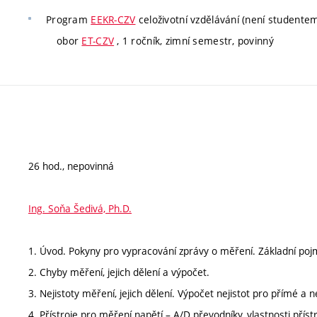
Program
EEKR-CZV
celoživotní vzdělávání (není studente
obor
ET-CZV
, 1 ročník, zimní semestr, povinný
26 hod., nepovinná
Ing. Soňa Šedivá, Ph.D.
1. Úvod. Pokyny pro vypracování zprávy o měření. Základní poj
2. Chyby měření, jejich dělení a výpočet.
3. Nejistoty měření, jejich dělení. Výpočet nejistot pro přímé a
4. Přístroje pro měření napětí – A/D převodníky, vlastnosti pří