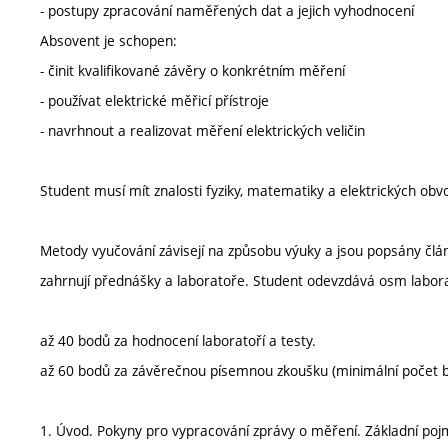
- postupy zpracování naměřených dat a jejich vyhodnocení
Absovent je schopen:
- činit kvalifikované závěry o konkrétním měření
- používat elektrické měřicí přístroje
- navrhnout a realizovat měření elektrických veličin
Student musí mít znalosti fyziky, matematiky a elektrických obv
Metody vyučování závisejí na způsobu výuky a jsou popsány čl
zahrnují přednášky a laboratoře. Student odevzdává osm labor
až 40 bodů za hodnocení laboratoří a testy.
až 60 bodů za závěrečnou písemnou zkoušku (minimální počet b
1. Úvod. Pokyny pro vypracování zprávy o měření. Základní poj