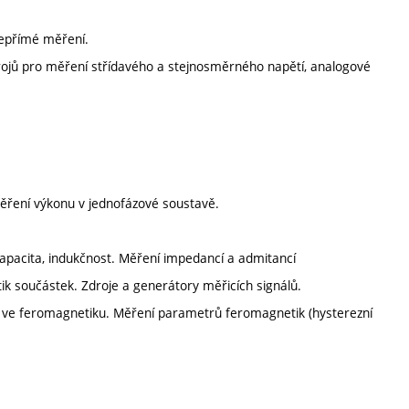
 nepřímé měření.
strojů pro měření střídavého a stejnosměrného napětí, analogové
ěření výkonu v jednofázové soustavě.
 kapacita, indukčnost. Měření impedancí a admitancí
ik součástek. Zdroje a generátory měřicích signálů.
 ve feromagnetiku. Měření parametrů feromagnetik (hysterezní