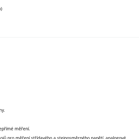
m)
my.
 nepřímé měření.
strojů pro měření střídavého a stejnosměrného napětí, analogové