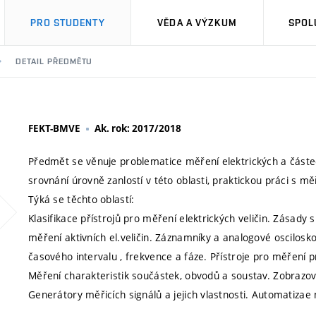
PRO STUDENTY
VĚDA A VÝZKUM
SPOL
DETAIL PŘEDMĚTU
FEKT-BMVE
Ak. rok: 2017/2018
Předmět se věnuje problematice měření elektrických a částečn
srovnání úrovně zanlostí v této oblasti, praktickou práci s m
Týká se těchto oblastí:
Klasifikace přístrojů pro měření elektrických veličin. Zásady
měření aktivních el.veličin. Záznamníky a analogové oscilosko
časového intervalu , frekvence a fáze. Přístroje pro měření pr
Měření charakteristik součástek, obvodů a soustav. Zobrazov
Generátory měřicích signálů a jejich vlastnosti. Automatizae 