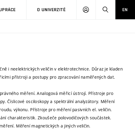
PŘIHLÁSIT
HLEDAT
UPRÁCE
O UNIVERZITĚ
EN
SE
ě i neelektrických veličin v elektrotechnice. Důraz je kladen
ěřicími přístroji a postupy pro zpracování naměřených dat.
 správného měření. Analogová měřicí ústrojí. Přístroje pro
py. Číslicové osciloskopy a spektrální analyzátory. Měření
oudu, výkonu. Přístroje pro měření pasivních el. veličin.
ání charakteristik. Zkoušeče polovodičových součástek.
měření. Měření magnetických a jiných veličin.