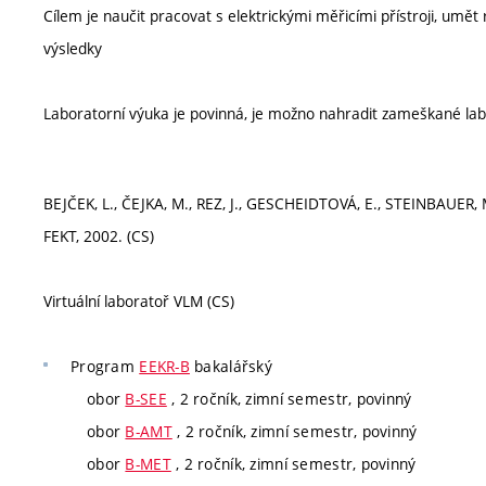
Cílem je naučit pracovat s elektrickými měřicími přístroji, um
výsledky
Laboratorní výuka je povinná, je možno nahradit zameškané labo
BEJČEK, L., ČEJKA, M., REZ, J., GESCHEIDTOVÁ, E., STEINBAUER, 
FEKT, 2002. (CS)
Virtuální laboratoř VLM (CS)
Program
EEKR-B
bakalářský
obor
B-SEE
, 2 ročník, zimní semestr, povinný
obor
B-AMT
, 2 ročník, zimní semestr, povinný
obor
B-MET
, 2 ročník, zimní semestr, povinný