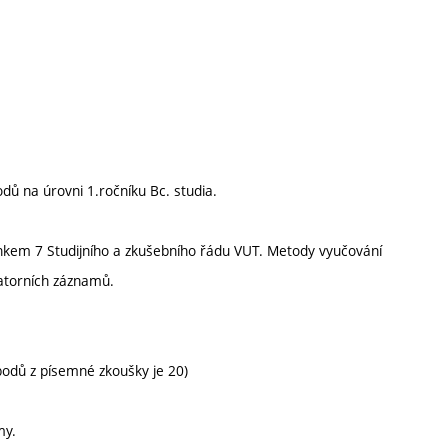
odů na úrovni 1.ročníku Bc. studia.
ánkem 7 Studijního a zkušebního řádu VUT. Metody vyučování
atorních záznamů.
odů z písemné zkoušky je 20)
my.