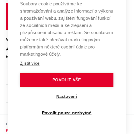
Profil univerzity
Spolupráce se školami
Soubory cookie používáme ke
Vysoké
Výzkumné infrastruktury
shromažďování a analýze informací o výkonu
Udržitelná univerzita
učení
Služby univerzity
Transfer znalostí
a používání webu, zajištění fungování funkcí
technické
Podnikavá univerzita / ContriBUTe
Mezinárodní dohody
ze sociálních médií a ke zlepšení a
Open Science
v
Bezpečná univerzita
přizpůsobení obsahu a reklam. Se souhlasem
Univerzitní sítě
Brně
Projekty
můžeme také předávat marketingovým
VYSOKÉ UČENÍ TECHNICKÉ V BRNĚ
Vyznamenání
platformám některé osobní údaje pro
Projekty ze strukturálních fondů
Antonínská 548/1
www.vut.cz
marketingové účely.
Organizační struktura
602 00 Brno
vut@vutbr.cz
Specifický výzkum
Zjistit více
Úřední deska
Ochrana osobních údajů
POVOLIT VŠE
(externí
Pracovní příležitosti
Nastavení
odkaz)
Podpora a rozvoj zaměstnanců a studujících
Povolit pouze nezbytné
Rovné příležitosti
Copyright © 2026 VUT
Sociální bezpečí
Prohlášení o přístupnosti