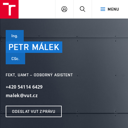
VUT
PŘIHLÁSIT
HLEDAT
MENU
SE
Ing.
PETR
MÁLEK
CSc.
FEKT, UAMT – ODBORNÝ ASISTENT
+420 54114 6429
malek@vut.cz
ODESLAT VUT ZPRÁVU