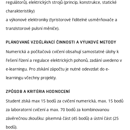
regulátorů), elektrických strojů (princip, konstrukce, statické
charakteristiky)
a výkonové elektroniky (tyristorové řiditelné usměrňovače a
tranzistorové pulsní měniče).
PLÁNOVANÉ VZDĚLÁVACÍ ČINNOSTI A VÝUKOVÉ METODY
Numerická a počítačová cvičení obsahují samostatné úlohy k
řešení řízení a regulace elektrických pohonů, zadání uvedeno v
e-learningu. Pro získání zápočtu je nutné odevzdat do e-
learningu včechny projekty.
ZPŮSOB A KRITÉRIA HODNOCENÍ
Student získá max 15 bodů za cvičení numerická, max. 15 bodů
za laboratorní cvičení a max. 70 bodů za kombinovanou
závěrečnou zkoušku: písemná část (45 bodů) a ústní část (25
bodů).