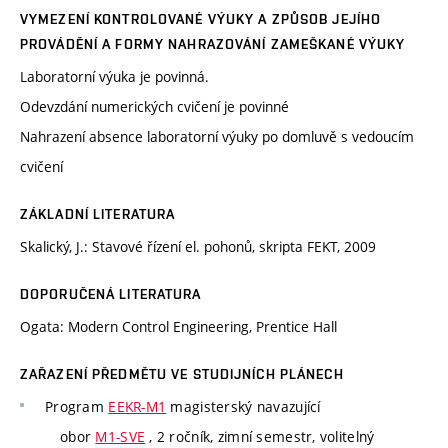
VYMEZENÍ KONTROLOVANÉ VÝUKY A ZPŮSOB JEJÍHO
PROVÁDĚNÍ A FORMY NAHRAZOVÁNÍ ZAMEŠKANÉ VÝUKY
Laboratorní výuka je povinná.
Odevzdání numerických cvičení je povinné
Nahrazení absence laboratorní výuky po domluvě s vedoucím
cvičení
ZÁKLADNÍ LITERATURA
Skalický, J.: Stavové řízení el. pohonů, skripta FEKT, 2009
DOPORUČENÁ LITERATURA
Ogata: Modern Control Engineering, Prentice Hall
ZAŘAZENÍ PŘEDMĚTU VE STUDIJNÍCH PLÁNECH
Program
EEKR-M1
magisterský navazující
obor
M1-SVE
, 2 ročník, zimní semestr, volitelný