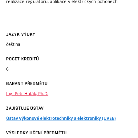
realizace regulátorů, aplikace v elektrických pohonech.
JAZYK VÝUKY
čeština
POČET KREDITŮ
6
GARANT PŘEDMĚTU
Ing. Petr Huták, Ph.D.
ZAJIŠŤUJE ÚSTAV
Ústav výkonové elektrotechniky a elektroniky (UVEE)
VÝSLEDKY UČENÍ PŘEDMĚTU