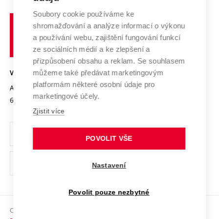
Systém zajišťování kvality výzkumu
Profil univerzity
Spolupráce se školami
Soubory cookie používáme ke
Vysoké
Výzkumné infrastruktury
shromažďování a analýze informací o výkonu
Udržitelná univerzita
učení
Služby univerzity
Transfer znalostí
a používání webu, zajištění fungování funkcí
technické
Podnikavá univerzita / ContriBUTe
Mezinárodní dohody
ze sociálních médií a ke zlepšení a
Open Science
v
Bezpečná univerzita
přizpůsobení obsahu a reklam. Se souhlasem
Univerzitní sítě
Brně
Projekty
můžeme také předávat marketingovým
VYSOKÉ UČENÍ TECHNICKÉ V BRNĚ
Vyznamenání
platformám některé osobní údaje pro
Projekty ze strukturálních fondů
Antonínská 548/1
www.vut.cz
marketingové účely.
Organizační struktura
602 00 Brno
vut@vutbr.cz
Specifický výzkum
Zjistit více
Úřední deska
Ochrana osobních údajů
POVOLIT VŠE
(externí
Pracovní příležitosti
Nastavení
odkaz)
Podpora a rozvoj zaměstnanců a studujících
Povolit pouze nezbytné
Rovné příležitosti
Copyright © 2026 VUT
Sociální bezpečí