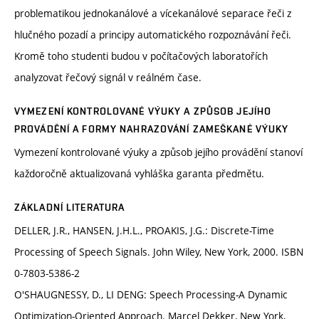
problematikou jednokanálové a vícekanálové separace řeči z
hlučného pozadí a principy automatického rozpoznávání řeči.
Kromě toho studenti budou v počítačových laboratořích
analyzovat řečový signál v reálném čase.
VYMEZENÍ KONTROLOVANÉ VÝUKY A ZPŮSOB JEJÍHO
PROVÁDĚNÍ A FORMY NAHRAZOVÁNÍ ZAMEŠKANÉ VÝUKY
Vymezení kontrolované výuky a způsob jejího provádění stanoví
každoročně aktualizovaná vyhláška garanta předmětu.
ZÁKLADNÍ LITERATURA
DELLER, J.R., HANSEN, J.H.L., PROAKIS, J.G.: Discrete-Time
Processing of Speech Signals. John Wiley, New York, 2000. ISBN
0-7803-5386-2
O'SHAUGNESSY, D., LI DENG: Speech Processing-A Dynamic
Optimization-Oriented Approach. Marcel Dekker, New York,