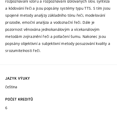
rozpoznávání vzoru a rozpoznávání izolovaných slov, syntéza
a kódování řeči a jsou popsány systémy typu TTS. S tím jsou
spojené metody analýzy základního tónu řeči, modelování
prozodie, emoční analýza a vodoznační řeči. Dále je
pozornost věnována jednokanálovým a vícekanálovým
metodám zvýraznění řeči a potlačení šumu. Nakonec jsou
popsány objektivní a subjektivní metody posuzování kvality a
srozumitelnosti řeči.
JAZYK VÝUKY
čeština
POČET KREDITŮ
6