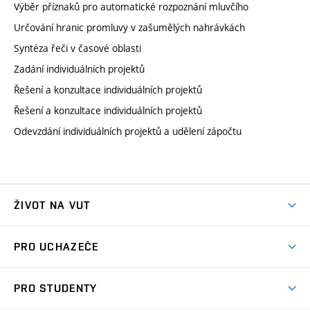
Výběr příznaků pro automatické rozpoznání mluvčího
Určování hranic promluvy v zašumělých nahrávkách
Syntéza řeči v časové oblasti
Zadání individuálních projektů
Řešení a konzultace individuálních projektů
Řešení a konzultace individuálních projektů
Odevzdání individuálních projektů a udělení zápočtu
ŽIVOT NA VUT
Atmosféra VUT
PRO UCHAZEČE
Prostory školy
Proč na VUT
Koleje
PRO STUDENTY
Studijní programy
Stravování