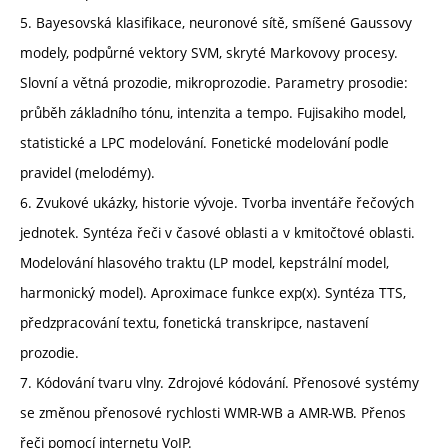
5. Bayesovská klasifikace, neuronové sítě, smíšené Gaussovy
modely, podpůrné vektory SVM, skryté Markovovy procesy.
Slovní a větná prozodie, mikroprozodie. Parametry prosodie:
průběh základního tónu, intenzita a tempo. Fujisakiho model,
statistické a LPC modelování. Fonetické modelování podle
pravidel (melodémy).
6. Zvukové ukázky, historie vývoje. Tvorba inventáře řečových
jednotek. Syntéza řeči v časové oblasti a v kmitočtové oblasti.
Modelování hlasového traktu (LP model, kepstrální model,
harmonický model). Aproximace funkce exp(x). Syntéza TTS,
předzpracování textu, fonetická transkripce, nastavení
prozodie.
7. Kódování tvaru vlny. Zdrojové kódování. Přenosové systémy
se změnou přenosové rychlosti WMR-WB a AMR-WB. Přenos
řeči pomocí internetu VoIP.