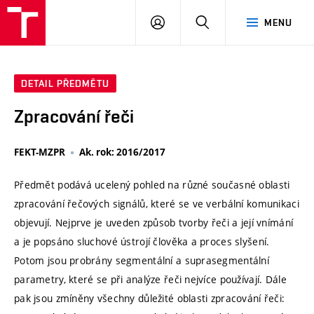
VUT
PŘIHLÁSIT
HLEDAT
MENU
SE
DETAIL PŘEDMĚTU
Zpracování řeči
FEKT-MZPR
Ak. rok: 2016/2017
Předmět podává ucelený pohled na různé současné oblasti
zpracování řečových signálů, které se ve verbální komunikaci
objevují. Nejprve je uveden způsob tvorby řeči a její vnímání
a je popsáno sluchové ústrojí člověka a proces slyšení.
Potom jsou probrány segmentální a suprasegmentální
parametry, které se při analýze řeči nejvíce používají. Dále
pak jsou zmíněny všechny důležité oblasti zpracování řeči: