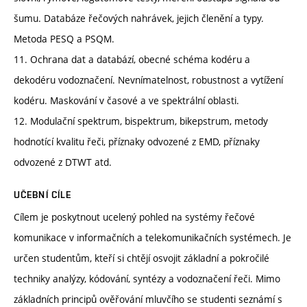
šumu. Databáze řečových nahrávek, jejich členění a typy.
Metoda PESQ a PSQM.
11. Ochrana dat a databází, obecné schéma kodéru a
dekodéru vodoznačení. Nevnímatelnost, robustnost a vytížení
kodéru. Maskování v časové a ve spektrální oblasti.
12. Modulační spektrum, bispektrum, bikepstrum, metody
hodnotící kvalitu řeči, příznaky odvozené z EMD, příznaky
odvozené z DTWT atd.
UČEBNÍ CÍLE
Cílem je poskytnout ucelený pohled na systémy řečové
komunikace v informačních a telekomunikačních systémech. Je
určen studentům, kteří si chtějí osvojit základní a pokročilé
techniky analýzy, kódování, syntézy a vodoznačení řeči. Mimo
základních principů ověřování mluvčího se studenti seznámí s