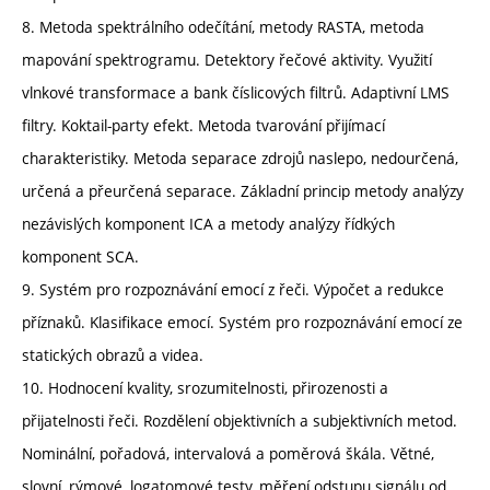
8. Metoda spektrálního odečítání, metody RASTA, metoda
mapování spektrogramu. Detektory řečové aktivity. Využití
vlnkové transformace a bank číslicových filtrů. Adaptivní LMS
filtry. Koktail-party efekt. Metoda tvarování přijímací
charakteristiky. Metoda separace zdrojů naslepo, nedourčená,
určená a přeurčená separace. Základní princip metody analýzy
nezávislých komponent ICA a metody analýzy řídkých
komponent SCA.
9. Systém pro rozpoznávání emocí z řeči. Výpočet a redukce
příznaků. Klasifikace emocí. Systém pro rozpoznávání emocí ze
statických obrazů a videa.
10. Hodnocení kvality, srozumitelnosti, přirozenosti a
přijatelnosti řeči. Rozdělení objektivních a subjektivních metod.
Nominální, pořadová, intervalová a poměrová škála. Větné,
slovní, rýmové, logatomové testy, měření odstupu signálu od