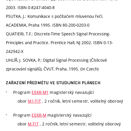
2003. ISBN 0-8247-4040-8
PSUTKA, J.: Komunikace s počítačem mluvenou řečí.
ACADEMIA, Praha 1995. ISBN 80-200-0203-0
QUATIERI, T.F.: Discrete-Time Speech Signal Processing-
Principles and Practice. Prentice Hall, NJ 2002. ISBN 0-13-
242942-X
UHLÍŘ, J. SOVKA, P.: Digital Signal Processing (Číslicové
zpracování signálů), ČVUT, Praha, 1995. (In Czech)
ZAŘAZENÍ PŘEDMĚTU VE STUDIJNÍCH PLÁNECH
Program
EEKR-M1
magisterský navazující
obor
M1-TIT
, 2 ročník, letní semestr, volitelný oborový
Program
EEKR-M
magisterský navazující
obor
M-TIT
, 2 ročník, letní semestr, volitelný oborový