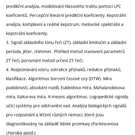
predikční analýza, modelování hlasového traktu pomocí LPC
koeficientů. Percepční lineární predikční koeficienty. Kepstrální
analýza, komplexní a reálné kepstrum, melovské spektrální a
kepstrální koeficienty.
3. Signál základního tónu řeči (ZT), základní kmitočet a základní
perioda, jitter, shimmer. Přehled metod stanovení parametrů
ZT řeči, porovnání metod určení ZT řeči.
4. Rozpoznávání vzoru, extrakce příznaků, redukce příznaků,
klasifikace. Algoritmus borcení časové osy (DTW). Míra
podobnosti, absolutní rozdíl, Eukleidova míra, Mahalanobisova
míra, Itakurova míra. K-means algoritmus. Logopedické signály,
učící systémy pro odstranění vad. Analýza biologických signálů
pro rozpoznání a léčení různých nemocí, které jsou
diagnostikovány na základě lidské promluvy (Parkinsonova
choroba apod.).