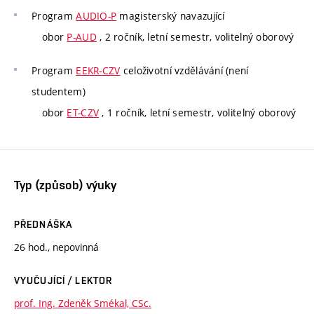
Program
AUDIO-P
magisterský navazující
obor
P-AUD
, 2 ročník, letní semestr, volitelný oborový
Program
EEKR-CZV
celoživotní vzdělávání (není
studentem)
obor
ET-CZV
, 1 ročník, letní semestr, volitelný oborový
Typ (způsob) výuky
PŘEDNÁŠKA
26 hod., nepovinná
VYUČUJÍCÍ / LEKTOR
prof. Ing. Zdeněk Smékal, CSc.