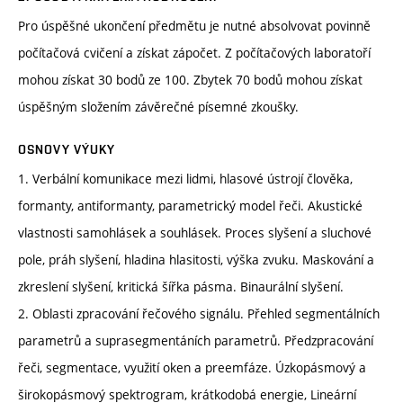
Pro úspěšné ukončení předmětu je nutné absolvovat povinně
počítačová cvičení a získat zápočet. Z počítačových laboratoří
mohou získat 30 bodů ze 100. Zbytek 70 bodů mohou získat
úspěšným složením závěrečné písemné zkoušky.
OSNOVY VÝUKY
1. Verbální komunikace mezi lidmi, hlasové ústrojí člověka,
formanty, antiformanty, parametrický model řeči. Akustické
vlastnosti samohlásek a souhlásek. Proces slyšení a sluchové
pole, práh slyšení, hladina hlasitosti, výška zvuku. Maskování a
zkreslení slyšení, kritická šířka pásma. Binaurální slyšení.
2. Oblasti zpracování řečového signálu. Přehled segmentálních
parametrů a suprasegmentáních parametrů. Předzpracování
řeči, segmentace, využití oken a preemfáze. Úzkopásmový a
širokopásmový spektrogram, krátkodobá energie, Lineární