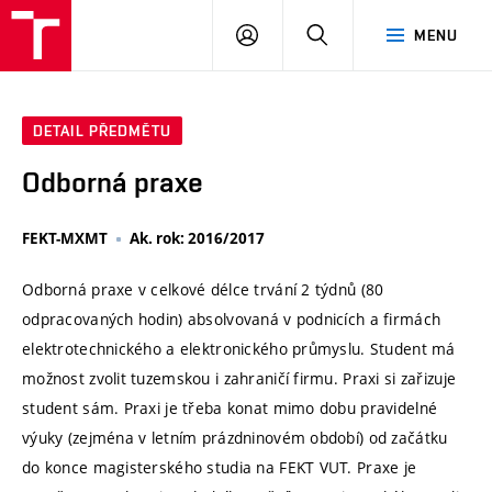
VUT
PŘIHLÁSIT
HLEDAT
MENU
SE
DETAIL PŘEDMĚTU
Odborná praxe
FEKT-MXMT
Ak. rok: 2016/2017
Odborná praxe v celkové délce trvání 2 týdnů (80
odpracovaných hodin) absolvovaná v podnicích a firmách
elektrotechnického a elektronického průmyslu. Student má
možnost zvolit tuzemskou i zahraničí firmu. Praxi si zařizuje
student sám. Praxi je třeba konat mimo dobu pravidelné
výuky (zejména v letním prázdninovém období) od začátku
do konce magisterského studia na FEKT VUT. Praxe je