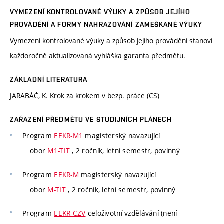
VYMEZENÍ KONTROLOVANÉ VÝUKY A ZPŮSOB JEJÍHO
PROVÁDĚNÍ A FORMY NAHRAZOVÁNÍ ZAMEŠKANÉ VÝUKY
Vymezení kontrolované výuky a způsob jejího provádění stanoví
každoročně aktualizovaná vyhláška garanta předmětu.
ZÁKLADNÍ LITERATURA
JARABÁČ, K. Krok za krokem v bezp. práce (CS)
ZAŘAZENÍ PŘEDMĚTU VE STUDIJNÍCH PLÁNECH
Program
EEKR-M1
magisterský navazující
obor
M1-TIT
, 2 ročník, letní semestr, povinný
Program
EEKR-M
magisterský navazující
obor
M-TIT
, 2 ročník, letní semestr, povinný
Program
EEKR-CZV
celoživotní vzdělávání (není