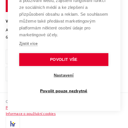
a používání webu, zajištění fungování funkcí
technické
Podnikavá univerzita / ContriBUTe
Mezinárodní dohody
ze sociálních médií a ke zlepšení a
Open Science
v
Bezpečná univerzita
přizpůsobení obsahu a reklam. Se souhlasem
Univerzitní sítě
Brně
Projekty
můžeme také předávat marketingovým
VYSOKÉ UČENÍ TECHNICKÉ V BRNĚ
Vyznamenání
platformám některé osobní údaje pro
Projekty ze strukturálních fondů
Antonínská 548/1
www.vut.cz
marketingové účely.
Organizační struktura
602 00 Brno
vut@vutbr.cz
Specifický výzkum
Zjistit více
Úřední deska
Ochrana osobních údajů
POVOLIT VŠE
(externí
Pracovní příležitosti
Nastavení
odkaz)
Podpora a rozvoj zaměstnanců a studujících
Povolit pouze nezbytné
Rovné příležitosti
Copyright © 2026 VUT
Sociální bezpečí
Prohlášení o přístupnosti
HR Award
Informace o používání cookies
Kontakty