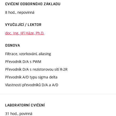
CVIČENÍ ODBORNÉHO ZÁKLADU
8 hod., nepovinná
VYUČUJÍCÍ / LEKTOR
doc. Ing. Jiří Háze, Ph.D.
OSNOVA
Filtrace, vzorkování, aliasing
Převodník D/A s PWM
Převodník D/A s rezistorovou sítí R-2R
Převodník A/D typu sigma delta
Vlastnosti převodníků D/A a A/D
LABORATORNÍ CVIČENÍ
31 hod., povinná