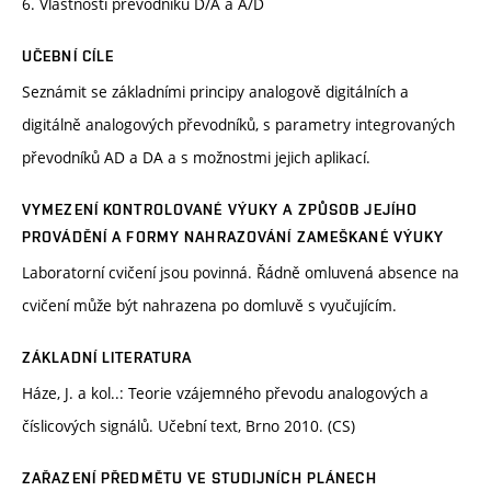
6. Vlastnosti převodníků D/A a A/D
UČEBNÍ CÍLE
Seznámit se základními principy analogově digitálních a
digitálně analogových převodníků, s parametry integrovaných
převodníků AD a DA a s možnostmi jejich aplikací.
VYMEZENÍ KONTROLOVANÉ VÝUKY A ZPŮSOB JEJÍHO
PROVÁDĚNÍ A FORMY NAHRAZOVÁNÍ ZAMEŠKANÉ VÝUKY
Laboratorní cvičení jsou povinná. Řádně omluvená absence na
cvičení může být nahrazena po domluvě s vyučujícím.
ZÁKLADNÍ LITERATURA
Háze, J. a kol..: Teorie vzájemného převodu analogových a
číslicových signálů. Učební text, Brno 2010. (CS)
ZAŘAZENÍ PŘEDMĚTU VE STUDIJNÍCH PLÁNECH