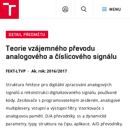
VUT
PŘIHLÁSIT
HLEDAT
MENU
SE
DETAIL PŘEDMĚTU
Teorie vzájemného převodu
analogového a číslicového signálu
FEKT-LTVP
Ak. rok: 2016/2017
Struktura řetězce pro digitální zpracování analogových
signálů a rekonstrukci digitalizovaného signálu, používané
kódy. Zesilovače s programovatelným zesílením, analogové
multiplexery, vstupní a výstupní filtry. Vzorkovače s
analogovou pamětí. D/A převodníky, ss a dynamické
parametry, typy, struktura na čipu, aplikace. A/D převodníky,