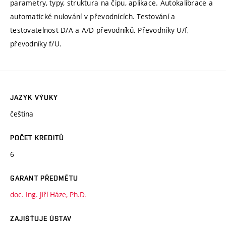
parametry, typy, struktura na čipu, aplikace. Autokalibrace a
automatické nulování v převodnících. Testování a
testovatelnost D/A a A/D převodníků. Převodníky U/f,
převodníky f/U.
JAZYK VÝUKY
čeština
POČET KREDITŮ
6
GARANT PŘEDMĚTU
doc. Ing. Jiří Háze, Ph.D.
ZAJIŠŤUJE ÚSTAV