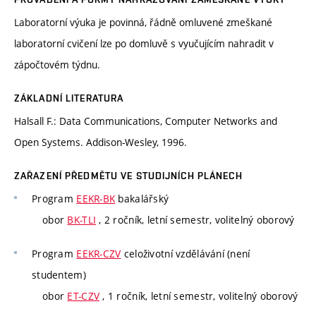
Laboratorní výuka je povinná, řádně omluvené zmeškané
laboratorní cvičení lze po domluvě s vyučujícím nahradit v
zápočtovém týdnu.
ZÁKLADNÍ LITERATURA
Halsall F.: Data Communications, Computer Networks and
Open Systems. Addison-Wesley, 1996.
ZAŘAZENÍ PŘEDMĚTU VE STUDIJNÍCH PLÁNECH
Program
EEKR-BK
bakalářský
obor
BK-TLI
, 2 ročník, letní semestr, volitelný oborový
Program
EEKR-CZV
celoživotní vzdělávání (není
studentem)
obor
ET-CZV
, 1 ročník, letní semestr, volitelný oborový