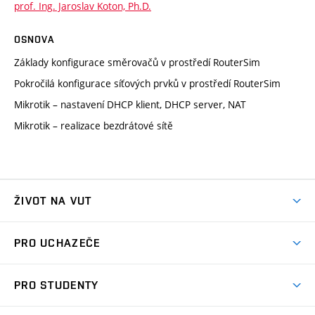
prof. Ing. Jaroslav Koton, Ph.D.
OSNOVA
Základy konfigurace směrovačů v prostředí RouterSim
Pokročilá konfigurace síťových prvků v prostředí RouterSim
Mikrotik – nastavení DHCP klient, DHCP server, NAT
Mikrotik – realizace bezdrátové sítě
ŽIVOT NA VUT
Atmosféra VUT
PRO UCHAZEČE
Prostory školy
Proč na VUT
Koleje
PRO STUDENTY
Studijní programy
Stravování
Předměty
Studijní předpisy
Studium a stáže v zahraničí
Stipendia