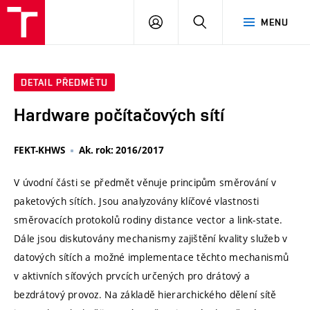
VUT
PŘIHLÁSIT
HLEDAT
MENU
SE
DETAIL PŘEDMĚTU
Hardware počítačových sítí
FEKT-KHWS
Ak. rok: 2016/2017
V úvodní části se předmět věnuje principům směrování v
paketových sítích. Jsou analyzovány klíčové vlastnosti
směrovacích protokolů rodiny distance vector a link-state.
Dále jsou diskutovány mechanismy zajištění kvality služeb v
datových sítích a možné implementace těchto mechanismů
v aktivních síťových prvcích určených pro drátový a
bezdrátový provoz. Na základě hierarchického dělení sítě