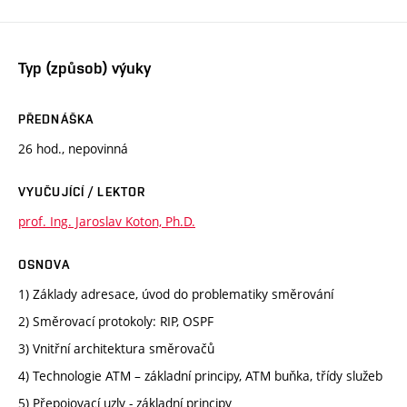
Typ (způsob) výuky
PŘEDNÁŠKA
26 hod., nepovinná
VYUČUJÍCÍ / LEKTOR
prof. Ing. Jaroslav Koton, Ph.D.
OSNOVA
1) Základy adresace, úvod do problematiky směrování
2) Směrovací protokoly: RIP, OSPF
3) Vnitřní architektura směrovačů
4) Technologie ATM – základní principy, ATM buňka, třídy služeb
5) Přepojovací uzly - základní principy