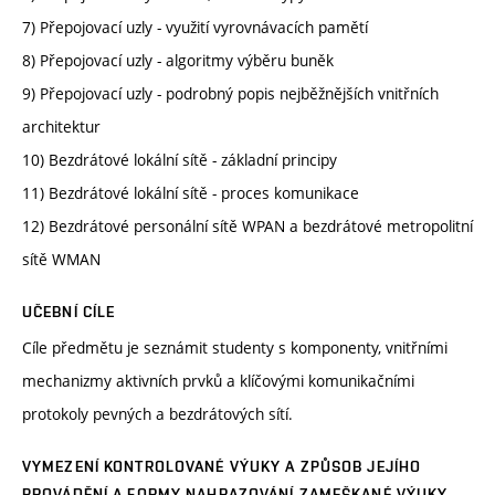
7) Přepojovací uzly - využití vyrovnávacích pamětí
8) Přepojovací uzly - algoritmy výběru buněk
9) Přepojovací uzly - podrobný popis nejběžnějších vnitřních
architektur
10) Bezdrátové lokální sítě - základní principy
11) Bezdrátové lokální sítě - proces komunikace
12) Bezdrátové personální sítě WPAN a bezdrátové metropolitní
sítě WMAN
UČEBNÍ CÍLE
Cíle předmětu je seznámit studenty s komponenty, vnitřními
mechanizmy aktivních prvků a klíčovými komunikačními
protokoly pevných a bezdrátových sítí.
VYMEZENÍ KONTROLOVANÉ VÝUKY A ZPŮSOB JEJÍHO
PROVÁDĚNÍ A FORMY NAHRAZOVÁNÍ ZAMEŠKANÉ VÝUKY