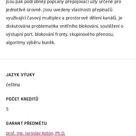
jsou pak podrobněji popsány přepojovací uzly určené pro
jednotlivé úrovně. Jsou uvedeny vlastnosti přepínačů
využívající časový multiplex a prostorové dělení kanálů. Je
diskutována problematika vnitřního blokování, soutěžení o
výstupní port, blokování fronty, skupinového přenosu,
algoritmy výběru buněk.
JAZYK VÝUKY
čeština
POČET KREDITŮ
5
GARANT PŘEDMĚTU
prof. Ing. Jaroslav Koton, Ph.D.