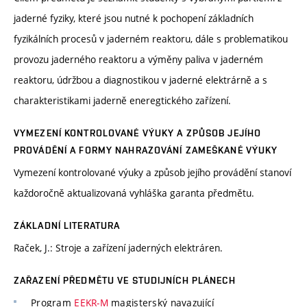
jaderné fyziky, které jsou nutné k pochopení základních
fyzikálních procesů v jaderném reaktoru, dále s problematikou
provozu jaderného reaktoru a výměny paliva v jaderném
reaktoru, údržbou a diagnostikou v jaderné elektrárně a s
charakteristikami jaderně eneregtického zařízení.
VYMEZENÍ KONTROLOVANÉ VÝUKY A ZPŮSOB JEJÍHO
PROVÁDĚNÍ A FORMY NAHRAZOVÁNÍ ZAMEŠKANÉ VÝUKY
Vymezení kontrolované výuky a způsob jejího provádění stanoví
každoročně aktualizovaná vyhláška garanta předmětu.
ZÁKLADNÍ LITERATURA
Raček, J.: Stroje a zařízení jaderných elektráren.
ZAŘAZENÍ PŘEDMĚTU VE STUDIJNÍCH PLÁNECH
Program
EEKR-M
magisterský navazující