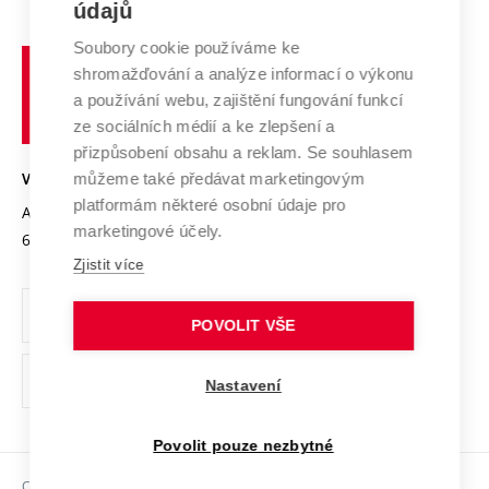
E-přihláška
údajů
Zahraniční spolupráce
Systém zajišťování kvality výzkumu
Profil univerzity
Spolupráce se školami
Soubory cookie používáme ke
Vysoké
Výzkumné infrastruktury
shromažďování a analýze informací o výkonu
Udržitelná univerzita
učení
Služby univerzity
Transfer znalostí
a používání webu, zajištění fungování funkcí
technické
Podnikavá univerzita / ContriBUTe
Mezinárodní dohody
ze sociálních médií a ke zlepšení a
Open Science
v
Bezpečná univerzita
přizpůsobení obsahu a reklam. Se souhlasem
Univerzitní sítě
Brně
Projekty
můžeme také předávat marketingovým
VYSOKÉ UČENÍ TECHNICKÉ V BRNĚ
Vyznamenání
platformám některé osobní údaje pro
Projekty ze strukturálních fondů
Antonínská 548/1
www.vut.cz
marketingové účely.
Organizační struktura
602 00 Brno
vut@vutbr.cz
Specifický výzkum
Zjistit více
Úřední deska
Ochrana osobních údajů
POVOLIT VŠE
(externí
Pracovní příležitosti
Nastavení
odkaz)
Podpora a rozvoj zaměstnanců a studujících
Povolit pouze nezbytné
Rovné příležitosti
Copyright © 2026 VUT
Sociální bezpečí