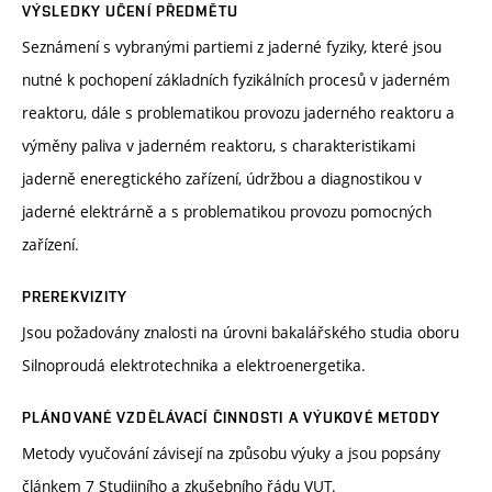
VÝSLEDKY UČENÍ PŘEDMĚTU
Seznámení s vybranými partiemi z jaderné fyziky, které jsou
nutné k pochopení základních fyzikálních procesů v jaderném
reaktoru, dále s problematikou provozu jaderného reaktoru a
výměny paliva v jaderném reaktoru, s charakteristikami
jaderně eneregtického zařízení, údržbou a diagnostikou v
jaderné elektrárně a s problematikou provozu pomocných
zařízení.
PREREKVIZITY
Jsou požadovány znalosti na úrovni bakalářského studia oboru
Silnoproudá elektrotechnika a elektroenergetika.
PLÁNOVANÉ VZDĚLÁVACÍ ČINNOSTI A VÝUKOVÉ METODY
Metody vyučování závisejí na způsobu výuky a jsou popsány
článkem 7 Studijního a zkušebního řádu VUT.