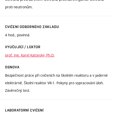
proti neutronům.
CVIČENÍ ODBORNÉHO ZÁKLADU
4 hod., povinná
VYUČUJÍCÍ / LEKTOR
prof. Ing. Karel Katovský, Ph.D.
OSNOVA
Bezpečnost práce při cvičeních na školním reaktoru a v jaderné
elektrárně. Školní reaktor VR-1. Pokyny pro vypracování úloh.
Závěrečný test.
LABORATORNÍ CVIČENÍ