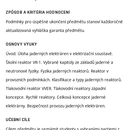
ZPŮSOB A KRITÉRIA HODNOCENÍ
Podmínky pro úspěšné ukončení předmětu stanoví každoročně
aktualizovaná vyhláška garanta předmětu.
OSNOVY VÝUKY
Úvod. Úloha jaderných elektráren v elektrizační soustavě.
Školní reaktor VR-1. Vybrané kapitoly ze základů jaderné a
neutronové fyziky. Fyzika jaderných reaktorů. Reaktor v
provozních podmínkách. Klasifikace a typy jaderných reaktorů.
Tlakovodní reaktor VVER. Tlakovodní reaktory západní
koncepce. Rychlé reaktory. Celková koncepce jaderné
elektrárny. Bezpečnost provozu jaderných elektráren.
UČEBNÍ CÍLE
Cílem předmětu je seznámit studenty s vybranými partiemi z