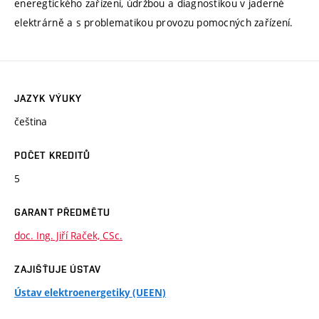
eneregtického zařízení, údržbou a diagnostikou v jaderné
elektrárně a s problematikou provozu pomocných zařízení.
JAZYK VÝUKY
čeština
POČET KREDITŮ
5
GARANT PŘEDMĚTU
doc. Ing. Jiří Raček, CSc.
ZAJIŠŤUJE ÚSTAV
Ústav elektroenergetiky (UEEN)