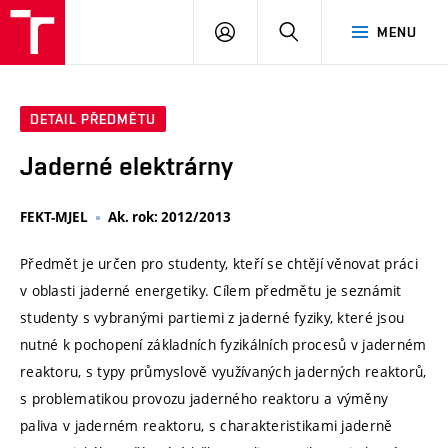
VUT
PŘIHLÁSIT
HLEDAT
MENU
SE
DETAIL PŘEDMĚTU
Jaderné elektrárny
FEKT-MJEL
Ak. rok: 2012/2013
Předmět je určen pro studenty, kteří se chtějí věnovat práci
v oblasti jaderné energetiky. Cílem předmětu je seznámit
studenty s vybranými partiemi z jaderné fyziky, které jsou
nutné k pochopení základních fyzikálních procesů v jaderném
reaktoru, s typy průmyslově využívaných jaderných reaktorů,
s problematikou provozu jaderného reaktoru a výměny
paliva v jaderném reaktoru, s charakteristikami jaderně