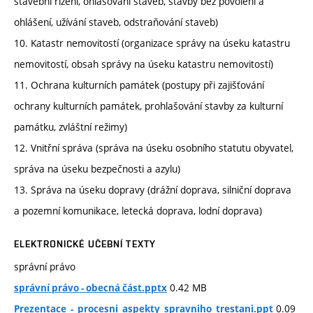
stavební řízení, ohlašování staveb, stavby bez povolení a
ohlášení, užívání staveb, odstraňování staveb)
10. Katastr nemovitostí (organizace správy na úseku katastru
nemovitostí, obsah správy na úseku katastru nemovitostí)
11. Ochrana kulturních památek (postupy při zajišťování
ochrany kulturních památek, prohlašování stavby za kulturní
památku, zvláštní režimy)
12. Vnitřní správa (správa na úseku osobního statutu obyvatel,
správa na úseku bezpečnosti a azylu)
13. Správa na úseku dopravy (drážní doprava, silniční doprava
a pozemní komunikace, letecká doprava, lodní doprava)
ELEKTRONICKÉ UČEBNÍ TEXTY
správní právo
0.42 MB
správní právo - obecná část.pptx
0.09
Prezentace_-_procesni_aspekty_spravniho_trestani.ppt