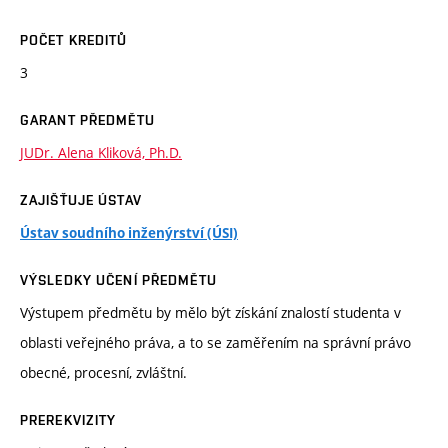
POČET KREDITŮ
3
GARANT PŘEDMĚTU
JUDr. Alena Kliková, Ph.D.
ZAJIŠŤUJE ÚSTAV
Ústav soudního inženýrství (ÚSI)
VÝSLEDKY UČENÍ PŘEDMĚTU
Výstupem předmětu by mělo být získání znalostí studenta v
oblasti veřejného práva, a to se zaměřením na správní právo
obecné, procesní, zvláštní.
PREREKVIZITY