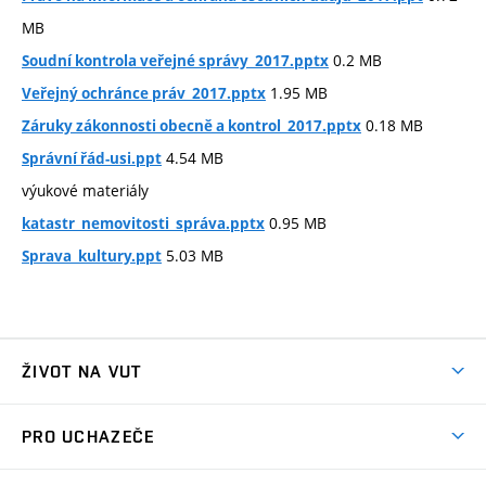
MB
0.2 MB
Soudní kontrola veřejné správy_2017.pptx
1.95 MB
Veřejný ochránce práv_2017.pptx
0.18 MB
Záruky zákonnosti obecně a kontrol_2017.pptx
4.54 MB
Správní řád-usi.ppt
výukové materiály
0.95 MB
katastr_nemovitosti_správa.pptx
5.03 MB
Sprava_kultury.ppt
ŽIVOT NA VUT
Atmosféra VUT
PRO UCHAZEČE
Prostory školy
Proč na VUT