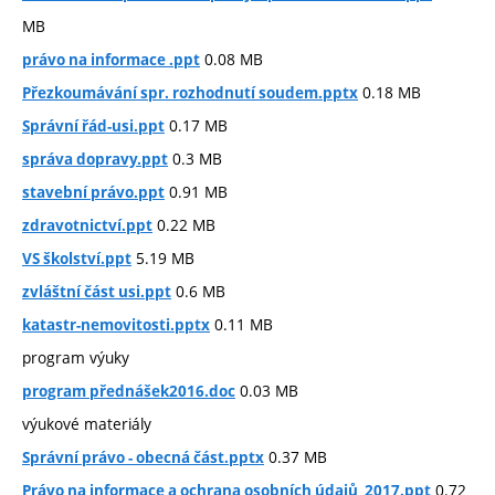
MB
0.08 MB
právo na informace .ppt
0.18 MB
Přezkoumávání spr. rozhodnutí soudem.pptx
0.17 MB
Správní řád-usi.ppt
0.3 MB
správa dopravy.ppt
0.91 MB
stavební právo.ppt
0.22 MB
zdravotnictví.ppt
5.19 MB
VS školství.ppt
0.6 MB
zvláštní část usi.ppt
0.11 MB
katastr-nemovitosti.pptx
program výuky
0.03 MB
program přednášek2016.doc
výukové materiály
0.37 MB
Správní právo - obecná část.pptx
0.72
Právo na informace a ochrana osobních údajů_2017.ppt