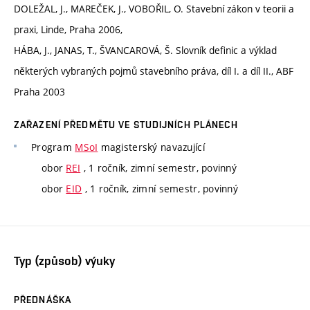
DOLEŽAL, J., MAREČEK, J., VOBOŘIL, O. Stavební zákon v teorii a
praxi, Linde, Praha 2006,
HÁBA, J., JANAS, T., ŠVANCAROVÁ, Š. Slovník definic a výklad
některých vybraných pojmů stavebního práva, díl I. a díl II., ABF
Praha 2003
ZAŘAZENÍ PŘEDMĚTU VE STUDIJNÍCH PLÁNECH
Program
MSoI
magisterský navazující
obor
REI
, 1 ročník, zimní semestr, povinný
obor
EID
, 1 ročník, zimní semestr, povinný
Typ (způsob) výuky
PŘEDNÁŠKA