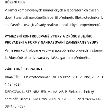
UČEBNÍ CÍLE
V rámci kombinovaných numerických a laboratorních cvičení
doplnit znalosti náročnějších partií předmětu Elektrotechnika 1,
současně si osvojit zásady realizace praktických experimentů.
VYMEZENÍ KONTROLOVANÉ VÝUKY A ZPŮSOB JEJÍHO
PROVÁDĚNÍ A FORMY NAHRAZOVÁNÍ ZAMEŠKANÉ VÝUKY
Vymezení kontrolované výuky a způsob jejího provádění stanoví
každoročně aktualizovaná vyhláška garanta předmětu.
ZÁKLADNÍ LITERATURA
BRANČÍK, L. Elektrotechnika 1. VUT v Brně: VUT v Brně, 2004. s.
1 ( s.) (CS)
DĚDKOVÁ, J.; STEINBAUER, M.; KALÁB, P. Elektrotechnický
seminář. Brno: CERM Brno, 2009. s. 1-100. ISBN: 978-80-214-
3841- 5. (CS)