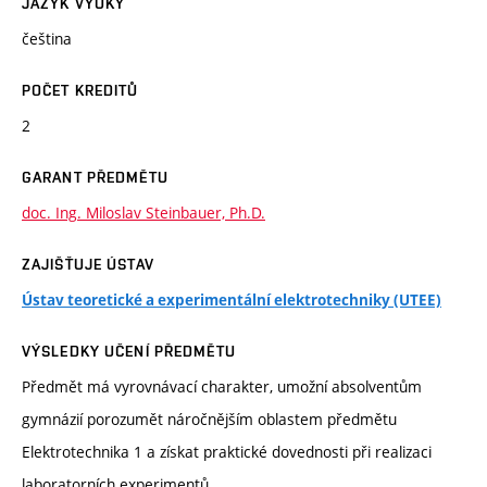
JAZYK VÝUKY
čeština
POČET KREDITŮ
2
GARANT PŘEDMĚTU
doc. Ing. Miloslav Steinbauer, Ph.D.
ZAJIŠŤUJE ÚSTAV
Ústav teoretické a experimentální elektrotechniky (UTEE)
VÝSLEDKY UČENÍ PŘEDMĚTU
Předmět má vyrovnávací charakter, umožní absolventům
gymnázií porozumět náročnějším oblastem předmětu
Elektrotechnika 1 a získat praktické dovednosti při realizaci
laboratorních experimentů.