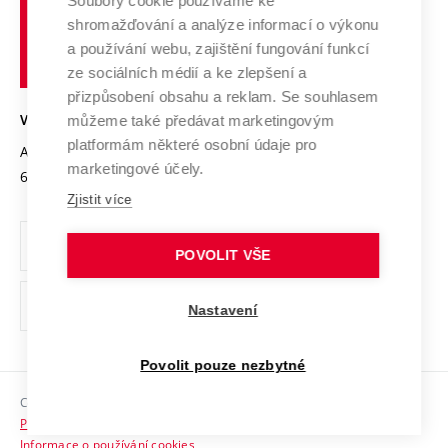
Spolupráce se školami
Soubory cookie používáme ke
Vysoké
Výzkumné infrastruktury
shromažďování a analýze informací o výkonu
Udržitelná univerzita
učení
Služby univerzity
Transfer znalostí
a používání webu, zajištění fungování funkcí
technické
Podnikavá univerzita / ContriBUTe
Mezinárodní dohody
ze sociálních médií a ke zlepšení a
Open Science
v
Bezpečná univerzita
přizpůsobení obsahu a reklam. Se souhlasem
Univerzitní sítě
Brně
Projekty
můžeme také předávat marketingovým
VYSOKÉ UČENÍ TECHNICKÉ V BRNĚ
Vyznamenání
platformám některé osobní údaje pro
Projekty ze strukturálních fondů
Antonínská 548/1
www.vut.cz
marketingové účely.
Organizační struktura
602 00 Brno
vut@vutbr.cz
Specifický výzkum
Zjistit více
Úřední deska
Ochrana osobních údajů
POVOLIT VŠE
(externí
Pracovní příležitosti
Nastavení
odkaz)
Podpora a rozvoj zaměstnanců a studujících
Povolit pouze nezbytné
Rovné příležitosti
Copyright © 2026 VUT
Sociální bezpečí
Prohlášení o přístupnosti
HR Award
Informace o používání cookies