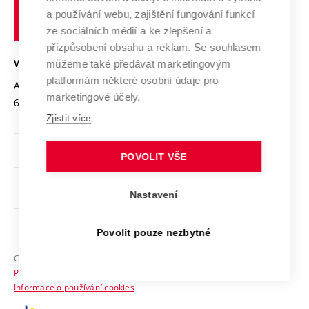
učení
Služby univerzity
Transfer znalostí
a používání webu, zajištění fungování funkcí
technické
Podnikavá univerzita / ContriBUTe
Mezinárodní dohody
ze sociálních médií a ke zlepšení a
Open Science
v
Bezpečná univerzita
přizpůsobení obsahu a reklam. Se souhlasem
Univerzitní sítě
Brně
Projekty
můžeme také předávat marketingovým
VYSOKÉ UČENÍ TECHNICKÉ V BRNĚ
Vyznamenání
platformám některé osobní údaje pro
Projekty ze strukturálních fondů
Antonínská 548/1
www.vut.cz
marketingové účely.
Organizační struktura
602 00 Brno
vut@vutbr.cz
Specifický výzkum
Zjistit více
Úřední deska
Ochrana osobních údajů
POVOLIT VŠE
(externí
Pracovní příležitosti
Nastavení
odkaz)
Podpora a rozvoj zaměstnanců a studujících
Povolit pouze nezbytné
Rovné příležitosti
Copyright © 2026 VUT
Sociální bezpečí
Prohlášení o přístupnosti
HR Award
Informace o používání cookies