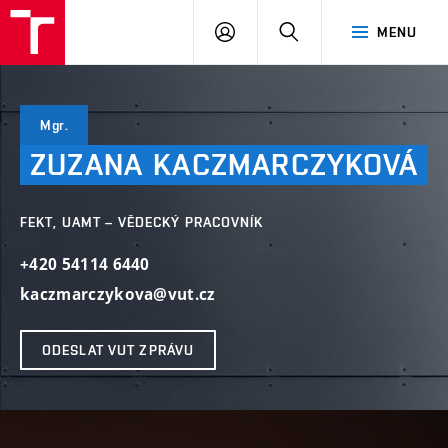
VUT
PŘIHLÁSIT
HLEDAT
MENU
SE
Mgr.
ZUZANA
KACZMARCZYKOVÁ
FEKT, UAMT – VĚDECKÝ PRACOVNÍK
+420 54114 6440
kaczmarczykova@vut.cz
ODESLAT VUT ZPRÁVU