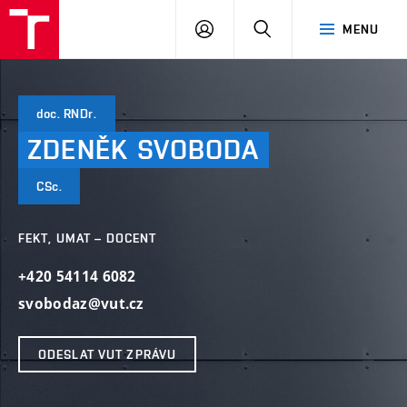
VUT
PŘIHLÁSIT
HLEDAT
MENU
SE
doc. RNDr.
ZDENĚK
SVOBODA
CSc.
FEKT, UMAT – DOCENT
+420 54114 6082
svobodaz@vut.cz
ODESLAT VUT ZPRÁVU