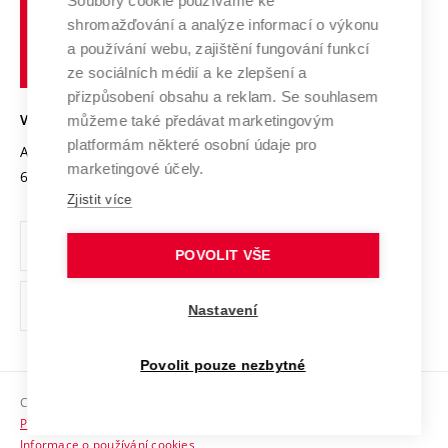
Spolupráce se školami
Soubory cookie používáme ke
Vysoké
Výzkumné infrastruktury
shromažďování a analýze informací o výkonu
Udržitelná univerzita
učení
Služby univerzity
Transfer znalostí
a používání webu, zajištění fungování funkcí
technické
Podnikavá univerzita / ContriBUTe
Mezinárodní dohody
ze sociálních médií a ke zlepšení a
Open Science
v
Bezpečná univerzita
přizpůsobení obsahu a reklam. Se souhlasem
Univerzitní sítě
Brně
Projekty
můžeme také předávat marketingovým
VYSOKÉ UČENÍ TECHNICKÉ V BRNĚ
Vyznamenání
platformám některé osobní údaje pro
Projekty ze strukturálních fondů
Antonínská 548/1
www.vut.cz
marketingové účely.
Organizační struktura
602 00 Brno
vut@vutbr.cz
Specifický výzkum
Zjistit více
Úřední deska
Ochrana osobních údajů
POVOLIT VŠE
(externí
Pracovní příležitosti
Nastavení
odkaz)
Podpora a rozvoj zaměstnanců a studujících
Povolit pouze nezbytné
Rovné příležitosti
Copyright © 2026 VUT
Sociální bezpečí
Prohlášení o přístupnosti
HR Award
Informace o používání cookies