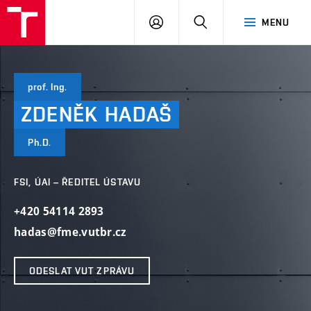
VUT
PŘIHLÁSIT
HLEDAT
MENU
SE
prof. Ing.
ZDENĚK
HADAŠ
Ph.D.
FSI, ÚAI – ŘEDITEL ÚSTAVU
+420 54114 2893
hadas@fme.vutbr.cz
ODESLAT VUT ZPRÁVU