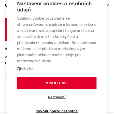
Firemní spolupráce
Mezinárodní vědecká rada
Nastavení cookies a osobních
O UNIVERZITĚ
Doktorské studium
Podpora podnikání
E-přihláška
údajů
Zahraniční spolupráce
Systém zajišťování kvality výzkumu
Profil univerzity
Spolupráce se školami
Soubory cookie používáme ke
Vysoké
Výzkumné infrastruktury
shromažďování a analýze informací o výkonu
Udržitelná univerzita
učení
Služby univerzity
Transfer znalostí
a používání webu, zajištění fungování funkcí
technické
Podnikavá univerzita / ContriBUTe
Mezinárodní dohody
ze sociálních médií a ke zlepšení a
Open Science
v
Bezpečná univerzita
přizpůsobení obsahu a reklam. Se souhlasem
Univerzitní sítě
Brně
Projekty
můžeme také předávat marketingovým
VYSOKÉ UČENÍ TECHNICKÉ V BRNĚ
Vyznamenání
platformám některé osobní údaje pro
Projekty ze strukturálních fondů
Antonínská 548/1
www.vut.cz
marketingové účely.
Organizační struktura
602 00 Brno
vut@vutbr.cz
Specifický výzkum
Zjistit více
Úřední deska
Ochrana osobních údajů
POVOLIT VŠE
(externí
Pracovní příležitosti
Nastavení
odkaz)
Podpora a rozvoj zaměstnanců a studujících
Povolit pouze nezbytné
Rovné příležitosti