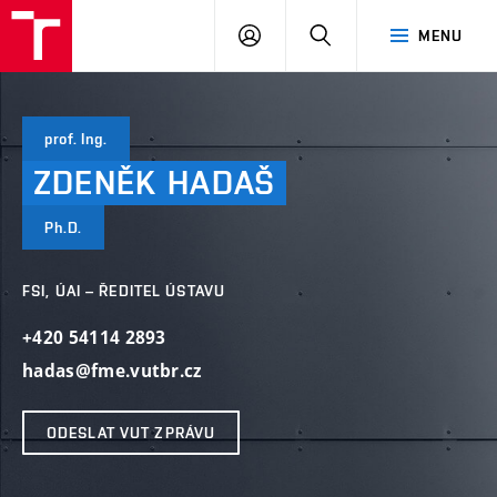
VUT
PŘIHLÁSIT
HLEDAT
MENU
SE
prof. Ing.
ZDENĚK
HADAŠ
Ph.D.
FSI, ÚAI – ŘEDITEL ÚSTAVU
+420 54114 2893
hadas@fme.vutbr.cz
ODESLAT VUT ZPRÁVU