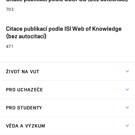
703
Citace publikací podle ISI Web of Knowledge
(bez autocitací)
471
ŽIVOT NA VUT
Atmosféra VUT
PRO UCHAZEČE
Prostory školy
Proč na VUT
Koleje
PRO STUDENTY
Studijní programy
Stravování
Předměty
Studijní předpisy
Studium a stáže v zahraničí
Stipendia
Dny otevřených dveří
VĚDA A VÝZKUM
Sport na VUT
(externí
Studijní programy
Poplatky za studium
Uznání zahraničního vzdělání
Knihovny
Aktivity pro juniory