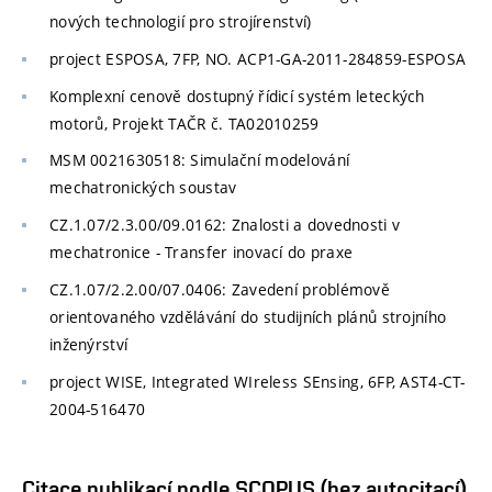
nových technologií pro strojírenství)
project ESPOSA, 7FP,
NO. ACP1-GA-2011-284859-ESPOSA
Komplexní cenově dostupný řídicí systém leteckých
motorů, Projekt TAČR č. TA02010259
MSM 0021630518: Simulační modelování
mechatronických soustav
CZ.1.07/2.3.00/09.0162: Znalosti a dovednosti v
mechatronice - Transfer inovací do praxe
CZ.1.07/2.2.00/07.0406: Zavedení problémově
orientovaného vzdělávání do studijních plánů strojního
inženýrství
project WISE,
Integrated
WI
reless
SE
nsing,
6FP, AST4-CT-
2004-516470
Citace publikací podle SCOPUS (bez autocitací)