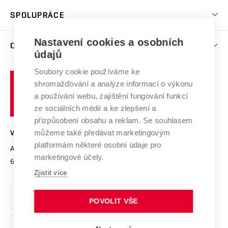
Studentský život
odkaz)
Věda a výzkum na VUT
Harmonogram akademického roku
Zpracování osobních údajů studentů
Sociální bezpečí
SPOLUPRÁCE
Celoživotní vzdělávání
Brno
Podpora excelence
Závěrečné práce
Studium bez bariér
Zpracování osobních údajů uchazečů o studium
Firemní spolupráce
Mezinárodní vědecká rada
Nastavení cookies a osobních
O UNIVERZITĚ
Doktorské studium
Podpora podnikání
E-přihláška
údajů
Zahraniční spolupráce
Systém zajišťování kvality výzkumu
Profil univerzity
Spolupráce se školami
Soubory cookie používáme ke
Vysoké
Výzkumné infrastruktury
shromažďování a analýze informací o výkonu
Udržitelná univerzita
učení
Služby univerzity
Transfer znalostí
a používání webu, zajištění fungování funkcí
technické
Podnikavá univerzita / ContriBUTe
Mezinárodní dohody
ze sociálních médií a ke zlepšení a
Open Science
v
Bezpečná univerzita
přizpůsobení obsahu a reklam. Se souhlasem
Univerzitní sítě
Brně
Projekty
můžeme také předávat marketingovým
VYSOKÉ UČENÍ TECHNICKÉ V BRNĚ
Vyznamenání
platformám některé osobní údaje pro
Projekty ze strukturálních fondů
Antonínská 548/1
www.vut.cz
marketingové účely.
Organizační struktura
602 00 Brno
vut@vutbr.cz
Specifický výzkum
Zjistit více
Úřední deska
Ochrana osobních údajů
POVOLIT VŠE
(externí
Pracovní příležitosti