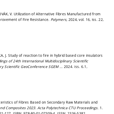
VÁK, V. Utilization of Alternative Fibres Manufactured from
provement of Fire Resistance.
Polymers,
2024, vol. 16, iss. 22,
 J. Study of reaction to fire in hybrid based core insulators
ngs of 24th International Multidisciplinary Scientific
nary Scientific GeoConference SGEM ...
2024. iss. 6.1,
teristics of Fibres Based on Secondary Raw Materials and
and Composites 2023.
Acta Polytechnica CTU Proceedings.
1.
121-127.
ISBN: 978-80-01-07309-4. ISSN: 2336-5382.