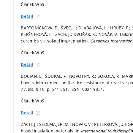
Článek WoS
Detail
BARTONÍČKOVÁ, E.; ŠVEC, J.; DLABAJOVÁ, L.; HRUBÝ, P.; CÁ
KERŠNEROVÁ, L.; ZACH, J.; DVOŘÁK, K.; NOVÁK, V. Tailori
ceramics via sol-gel impregnation.
Ceramics Internation
Článek WoS
Detail
BOCIAN, L.; ŠOUKAL, F.; NOVOTNÝ, R.; SOKOLA, P.; MARKUS
fiber reinforcement on the fire resistance of reactive 
77, iss. 9-10,
p. 541-551.
ISSN: 0024-9831.
Článek WoS
Detail
ZACH, J.; SEDLMAJER, M.; NOVÁK, V.; PETERKOVÁ, J.; HORÁK
based insulation materials. In
International Multidiscipl