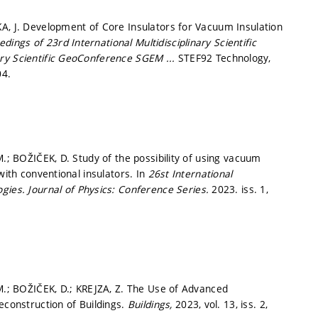
A, J. Development of Core Insulators for Vacuum Insulation
dings of 23rd International Multidisciplinary Scientific
nary Scientific GeoConference SGEM ...
STEF92 Technology,
04.
M.; BOŽIČEK, D. Study of the possibility of using vacuum
with conventional insulators. In
26st International
ogies.
Journal of Physics: Conference Series.
2023. iss. 1,
 M.; BOŽIČEK, D.; KREJZA, Z. The Use of Advanced
econstruction of Buildings.
Buildings,
2023, vol. 13, iss. 2,