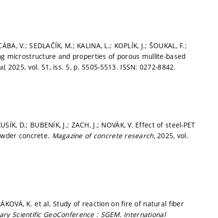
BA, V.; SEDLAČÍK, M.; KALINA, L.; KOPLÍK, J.; ŠOUKAL, F.;
ng microstructure and properties of porous mullite-based
al,
2025, vol. 51, iss. 5,
p. 5505-5513.
ISSN: 0272-8842.
ÍK, D.; BUBENÍK, J.; ZACH, J.; NOVÁK, V. Effect of steel-PET
powder concrete.
Magazine of concrete research,
2025, vol.
OVÁ, K. et al. Study of reaction on fire of natural fiber
inary Scientific GeoConference : SGEM.
International