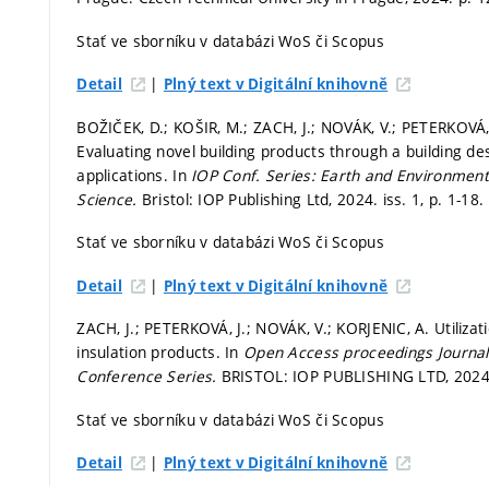
Stať ve sborníku v databázi WoS či Scopus
|
Detail
Plný text v Digitální knihovně
BOŽIČEK, D.; KOŠIR, M.; ZACH, J.; NOVÁK, V.; PETERKOVÁ,
Evaluating novel building products through a building d
applications. In
IOP Conf. Series: Earth and Environment
Science.
Bristol: IOP Publishing Ltd, 2024. iss. 1,
p. 1-18.
Stať ve sborníku v databázi WoS či Scopus
|
Detail
Plný text v Digitální knihovně
ZACH, J.; PETERKOVÁ, J.; NOVÁK, V.; KORJENIC, A. Utiliza
insulation products. In
Open Access proceedings Journal 
Conference Series.
BRISTOL: IOP PUBLISHING LTD, 202
Stať ve sborníku v databázi WoS či Scopus
|
Detail
Plný text v Digitální knihovně