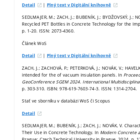
|
Detail
Plný text v Digitální knihovně
SEDLMAJER, M.; ZACH, J.; BUBENÍK, J.; BYDŽOVSKÝ, J.; NO
Recycled PET Bottles in Concrete Technology for the Im
p. 1-20.
ISSN: 2073-4360.
Článek WoS
|
Detail
Plný text v Digitální knihovně
ZACH, J.; ZACHOVÁ, P.; PETERKOVÁ, J.; NOVÁK, V.; HAVELKA,
intended for the of vacuum insulation panels. In
Proceedi
GeoConference SGEM 2024.
International Multidiscipli
p. 303-310.
ISBN: 978-619-7603-74-3. ISSN: 1314-2704.
Stať ve sborníku v databázi WoS či Scopus
Detail
SEDLMAJER, M.; BUBENÍK, J.; ZACH, J.; NOVÁK, V. Charac
Their Use in Concrete Technology. In
Modern Concrete 
Prague: Czech Technical University in Prague, 2024.
p. 