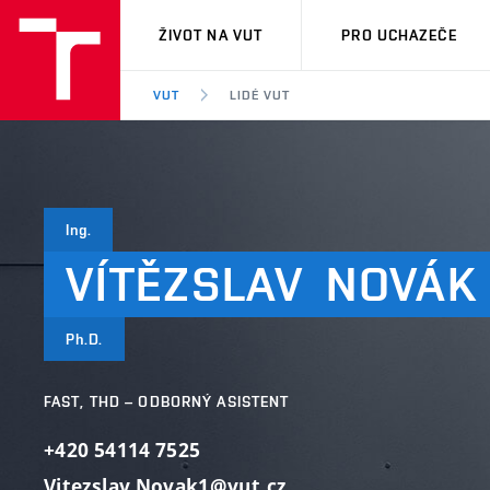
VUT
ŽIVOT NA VUT
PRO UCHAZEČE
VUT
LIDÉ VUT
Ing.
VÍTĚZSLAV
NOVÁK
Ph.D.
FAST, THD – ODBORNÝ ASISTENT
+420 54114 7525
Vitezslav.Novak1@vut.cz