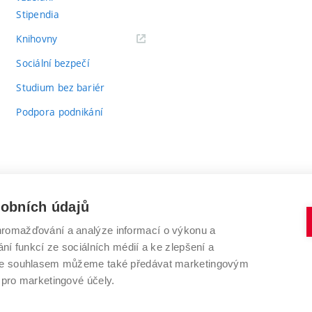
Stipendia
(externí
Knihovny
odkaz)
Sociální bezpečí
Studium bez bariér
Podpora podnikání
sobních údajů
romažďování a analýze informací o výkonu a
VYSOKÉ UČENÍ TECHNICKÉ V BRNĚ
ní funkcí ze sociálních médií a ke zlepšení a
Antonínská 548/1
www.vut.cz
 Se souhlasem můžeme také předávat marketingovým
602 00 Brno
vut@vutbr.cz
 pro marketingové účely.