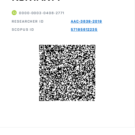
0000-0003-0408-2771
RESEARCHER ID
AAC-3839-2019
SCOPUS ID
57195612235