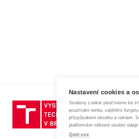
Nastavení cookies a o
Soubory cookie používáme ke sh
Vysoké
používání webu, zajištění fungová
učení
přizpůsobení obsahu a reklam.
technické
platformám některé osobní údaje
v
Zjistit více
Brně