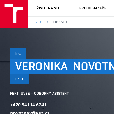
VUT
ŽIVOT NA VUT
PRO UCHAZEČE
VUT
LIDÉ VUT
Ing.
VERONIKA
NOVOT
Ph.D.
FEKT, UVEE – ODBORNÝ ASISTENT
+420 54114 6741
novotnav@vut.cz