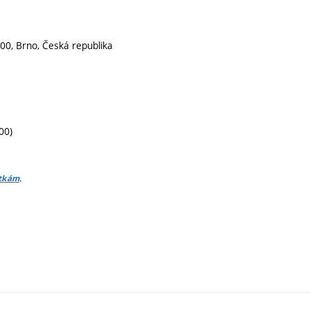
00, Brno, Česká republika
00)
.
itkám