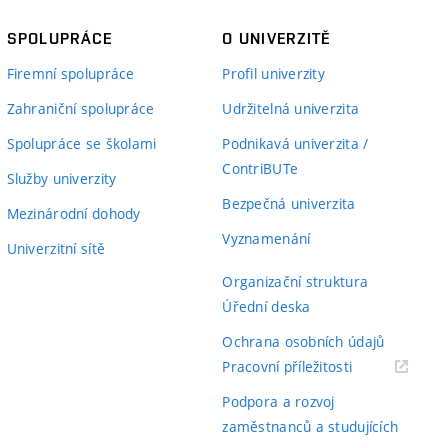
SPOLUPRÁCE
O UNIVERZITĚ
Firemní spolupráce
Profil univerzity
Zahraniční spolupráce
Udržitelná univerzita
Spolupráce se školami
Podnikavá univerzita /
ContriBUTe
Služby univerzity
Bezpečná univerzita
Mezinárodní dohody
Vyznamenání
Univerzitní sítě
Organizační struktura
Úřední deska
Ochrana osobních údajů
(externí
Pracovní příležitosti
odkaz)
Podpora a rozvoj
zaměstnanců a studujících