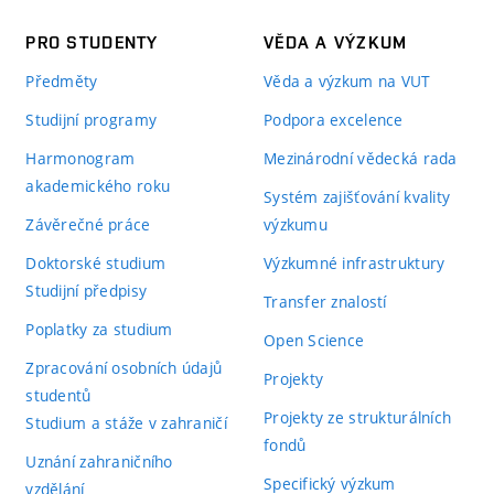
PRO STUDENTY
VĚDA A VÝZKUM
Předměty
Věda a výzkum na VUT
Studijní programy
Podpora excelence
Harmonogram
Mezinárodní vědecká rada
akademického roku
Systém zajišťování kvality
Závěrečné práce
výzkumu
Doktorské studium
Výzkumné infrastruktury
Studijní předpisy
Transfer znalostí
Poplatky za studium
Open Science
Zpracování osobních údajů
Projekty
studentů
Projekty ze strukturálních
Studium a stáže v zahraničí
fondů
Uznání zahraničního
Specifický výzkum
vzdělání