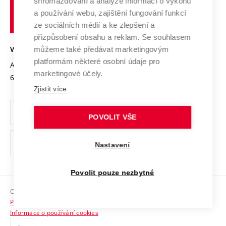
shromažďování a analýze informací o výkonu
Udržitelná univerzita
učení
Služby univerzity
Transfer znalostí
a používání webu, zajištění fungování funkcí
technické
Podnikavá univerzita / ContriBUTe
Mezinárodní dohody
ze sociálních médií a ke zlepšení a
Open Science
v
Bezpečná univerzita
přizpůsobení obsahu a reklam. Se souhlasem
Univerzitní sítě
Brně
Projekty
můžeme také předávat marketingovým
VYSOKÉ UČENÍ TECHNICKÉ V BRNĚ
Vyznamenání
platformám některé osobní údaje pro
Projekty ze strukturálních fondů
Antonínská 548/1
www.vut.cz
marketingové účely.
Organizační struktura
602 00 Brno
vut@vutbr.cz
Specifický výzkum
Zjistit více
Úřední deska
Ochrana osobních údajů
POVOLIT VŠE
(externí
Pracovní příležitosti
Nastavení
odkaz)
Podpora a rozvoj zaměstnanců a studujících
Povolit pouze nezbytné
Rovné příležitosti
Copyright © 2026 VUT
Sociální bezpečí
Prohlášení o přístupnosti
HR Award
Informace o používání cookies