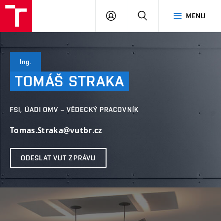
VUT
PŘIHLÁSIT
HLEDAT
MENU
SE
Ing.
TOMÁŠ
STRAKA
FSI, ÚADI OMV – VĚDECKÝ PRACOVNÍK
Tomas.Straka@vutbr.cz
ODESLAT VUT ZPRÁVU