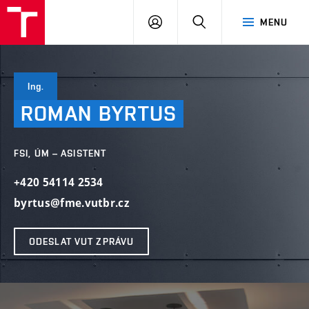
VUT
PŘIHLÁSIT
HLEDAT
MENU
SE
Ing.
ROMAN
BYRTUS
FSI, ÚM – ASISTENT
+420 54114 2534
byrtus@fme.vutbr.cz
ODESLAT VUT ZPRÁVU